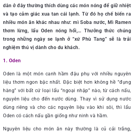
dân ở đây thường thích dùng các món nóng để giữ nhiệt
và tạo cảm giác xua tan cái lạnh. Từ đó họ chế biến ra
nhiều món ăn khác nhau như: mì Soba nước, Mì Ramen
thơm lừng, lẩu Oden nóng hổi,… Thưởng thức chúng
trong những ngày se lạnh ở “xứ Phù Tang” sẽ là trải
nghiệm thú vị dành cho du khách.
1. Oden
Oden là một món canh hầm đậu phụ với nhiều nguyên
liệu thơm ngon bậc nhất. Đặc biệt hơn không hề “đụng
hàng” với bất cứ loại lẩu “ngoại nhập” nào, từ cách nấu,
nguyên liệu cho đến nước dùng. Thay vì sử dụng nước
dùng riêng và cho các nguyên liệu vào khi sôi, thì lẩu
Oden có cách nấu gần giống như ninh và hầm.
Nguyên liệu cho món ăn này thường là củ cải trắng,