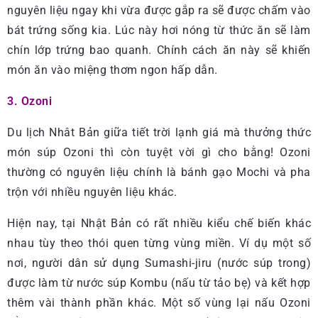
nguyên liệu ngay khi vừa được gắp ra sẽ được chấm vào
bát trứng sống kia. Lúc này hơi nóng từ thức ăn sẽ làm
chín lớp trứng bao quanh. Chính cách ăn này sẽ khiến
món ăn vào miệng thơm ngon hấp dẫn.
3. Ozoni
Du lịch Nhât Bản giữa tiết trời lạnh giá mà thưởng thức
món súp Ozoni thì còn tuyệt vời gì cho bằng! Ozoni
thường có nguyên liệu chính là bánh gạo Mochi và pha
trộn với nhiều nguyên liệu khác.
Hiện nay, tại Nhật Bản có rất nhiều kiểu chế biến khác
nhau tùy theo thói quen từng vùng miền. Ví dụ một số
nơi, người dân sử dụng Sumashi-jiru (nước súp trong)
được làm từ nước súp Kombu (nấu từ tảo bẹ) và kết hợp
thêm vài thành phần khác. Một số vùng lại nấu Ozoni