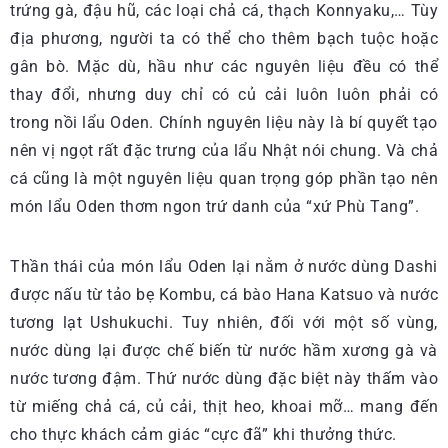
trứng gà, đậu hũ, các loại chả cá, thạch Konnyaku,… Tùy
địa phương, người ta có thể cho thêm bạch tuộc hoặc
gân bò. Mặc dù, hầu như các nguyên liệu đều có thể
thay đổi, nhưng duy chỉ có củ cải luôn luôn phải có
trong nồi lẩu Oden. Chính nguyên liệu này là bí quyết tạo
nên vị ngọt rất đặc trưng của lẩu Nhật nói chung. Và chả
cá cũng là một nguyên liệu quan trọng góp phần tạo nên
món lẩu Oden thơm ngon trứ danh của “xứ Phù Tang”.
Thần thái của món lẩu Oden lại nằm ở nước dùng Dashi
được nấu từ tảo bẹ Kombu, cá bào Hana Katsuo và nước
tương lạt Ushukuchi. Tuy nhiên, đối với một số vùng,
nước dùng lại được chế biến từ nước hầm xương gà và
nước tương đậm. Thứ nước dùng đặc biệt này thấm vào
từ miếng chả cá, củ cải, thịt heo, khoai mỡ… mang đến
cho thực khách cảm giác “cực đã” khi thưởng thức.