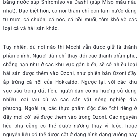
bằng nước súp Shiromiso và Dashi (súp Miso màu nâu
nhạt). Đặc biệt hơn, có nơi thậm chí còn làm nước dùng
từ mực, cá chuồn, cá nóc, cá hồi muối, tôm khô và các
loại cá và hải sản khác.
Tuy nhiên, dù nơi nào thì Mochi vẫn được giữ là thành
phần chính. Người dân chỉ thay đổi các thành phần phụ,
chẳng hạn như ở các khu vực gần biển, sẽ có nhiều loại
hải sản được thêm vào Ozoni, như phiên bản Ozoni đầy
ắp trứng cá hồi của Hokkaido. Ngược lại, với các khu
vực sâu trong đất liền, người dân có xu hướng sử dụng
nhiều loại rau củ và các sản vật nông nghiệp địa
phương. Ngoài ra, các thực phẩm độc đáo “chỉ riêng ở
đây mới có” sẽ được thêm vào trong Ozoni. Các nguyên
liệu phụ cũng có thể được nướng thay vì luộc, hoặc
nguyên liệu có thể được cắt ở dạng hình dạng vuông hay