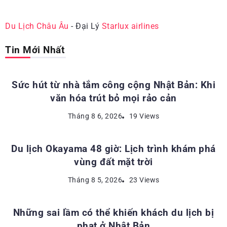
Du Lịch Châu Âu
- Đại Lý
Starlux airlines
Tin Mới Nhất
ĐỊA ĐIỂM DU LỊCH NHẬT BẢN
Sức hút từ nhà tắm công cộng Nhật Bản: Khi
văn hóa trút bỏ mọi rảo cản
ĐỊA ĐIỂM DU LỊCH NHẬT BẢN
Tháng 8 6, 2026
19 Views
Du lịch Okayama 48 giờ: Lịch trình khám phá
vùng đất mặt trời
KINH NGHIỆM DU LỊCH NHẬT BẢN
Tháng 8 5, 2026
23 Views
Những sai lầm có thể khiến khách du lịch bị
phạt ở Nhật Bản