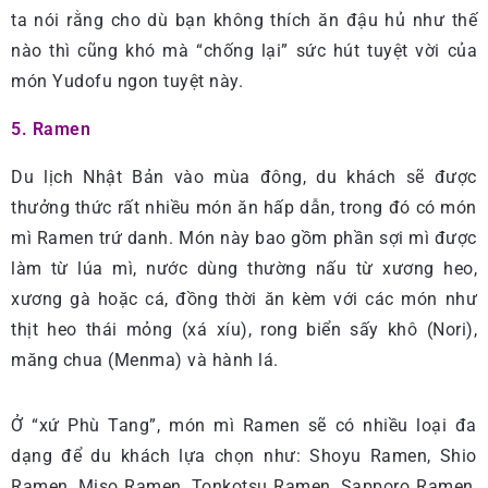
ta nói rằng cho dù bạn không thích ăn đậu hủ như thế
nào thì cũng khó mà “chống lại” sức hút tuyệt vời của
món Yudofu ngon tuyệt này.
5. Ramen
Du lịch Nhật Bản vào mùa đông, du khách sẽ được
thưởng thức rất nhiều món ăn hấp dẫn, trong đó có món
mì Ramen trứ danh. Món này bao gồm phần sợi mì được
làm từ lúa mì, nước dùng thường nấu từ xương heo,
xương gà hoặc cá, đồng thời ăn kèm với các món như
thịt heo thái mỏng (xá xíu), rong biển sấy khô (Nori),
măng chua (Menma) và hành lá.
Ở “xứ Phù Tang”, món mì Ramen sẽ có nhiều loại đa
dạng để du khách lựa chọn như: Shoyu Ramen, Shio
Ramen, Miso Ramen, Tonkotsu Ramen, Sapporo Ramen,