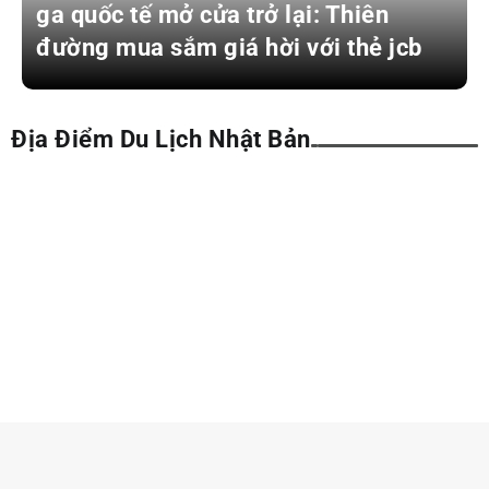
ga quốc tế mở cửa trở lại: Thiên
đường mua sắm giá hời với thẻ jcb
Địa Điểm Du Lịch Nhật Bản
ĐỊA ĐIỂM DU LỊCH NHẬT BẢN
Kyoto Railway Museum: Khám
phá bảo tàng đường sắt hấp dẫn
bậc nhất Nhật Bản
Tháng 7 24, 2026