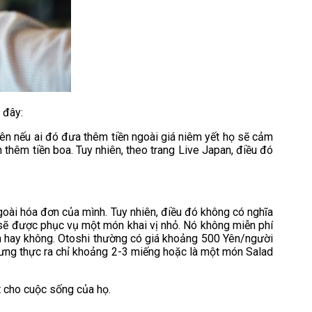
 đây:
nên nếu ai đó đưa thêm tiền ngoài giá niêm yết họ sẽ cảm
hêm tiền boa. Tuy nhiên, theo trang Live Japan, điều đó
ngoài hóa đơn của mình. Tuy nhiên, điều đó không có nghĩa
 sẽ được phục vụ một món khai vị nhỏ. Nó không miễn phí
ốn hay không. Otoshi thường có giá khoảng 500 Yên/người
nhưng thực ra chỉ khoảng 2-3 miếng hoặc là một món Salad
t cho cuộc sống của họ.