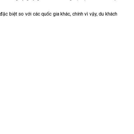
đặc biệt so với các quốc gia khác, chính vì vậy, du khách