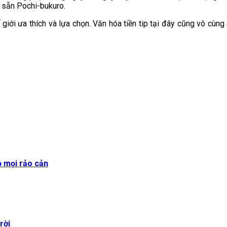
ó sẵn Pochi-bukuro.
giới ưa thích và lựa chọn. Văn hóa tiền tip tại đây cũng vô cùng 
ỏ mọi rảo cản
rời