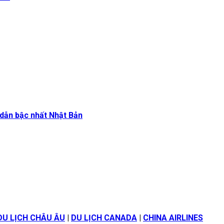
dẫn bậc nhất Nhật Bản
DU LỊCH CHÂU ÂU
|
DU LỊCH CANADA
|
CHINA AIRLINES