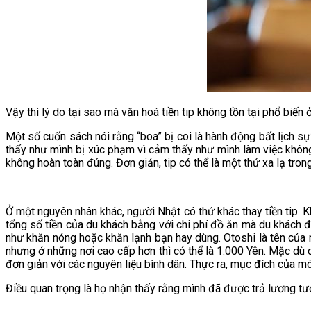
Vậy thì lý do tại sao mà văn hoá tiền tip không tồn tại phổ biế
Một số cuốn sách nói rằng “boa” bị coi là hành động bất lịch s
thấy như mình bị xúc phạm vì cảm thấy như mình làm việc không
không hoàn toàn đúng. Đơn giản, tip có thể là một thứ xa lạ tro
Ở một nguyên nhân khác, người Nhật có thứ khác thay tiền tip. K
tổng số tiền của du khách bằng với chi phí đồ ăn mà du khách
như khăn nóng hoặc khăn lạnh bạn hay dùng. Otoshi là tên của 
nhưng ở những nơi cao cấp hơn thì có thể là 1.000 Yên. Mặc dù
đơn giản với các nguyên liệu bình dân. Thực ra, mục đích của mó
Điều quan trọng là họ nhận thấy rằng mình đã được trả lương t