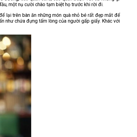
đầu, một nụ cười chào tạm biệt họ trước khi rời đi.
ể để lại trên bàn ăn những món quà nhỏ bé rất đẹp mắt để
mẩn như chứa đựng tấm lòng của người gấp giấy. Khác với