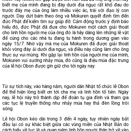
biết mẹ của mình đang bị đày dưới địa ngục rất khổ đau do
trước đây mẹ của ông làm nhiều việc ác, trái với đạo lý con
người. Day dứt bám theo ông và Mokuren quyết định tìm đến
đức Phật để kiếm tìm sự giúp đỡ. Cảm động trước ý định báo
hiếu đó, đức Phật đã đưa cho Mokuren một cách giải thoát
cho linh hồn người mẹ của ông đó là hãy dâng lên những lễ vật
để cúng cho các nhà tu đang tu hành trong dương gian vào
ngày 15/7. Nhờ vậy mà mẹ của Mokuren đã được giải thoát
khỏi vòng đày ải dưới địa ngục, và điều này cũng làm cho ông
thực sự vui mừng. Khi gặp lại linh hồn của người mẹ của mình,
Mokuren vui sướng nhảy múa, đó cũng là điệu múa đặc trưng
của lễ hội Obon được gìn giữ cho tới ngày nay.
Từ sự tích này, vào hàng năm, người dân Nhật tổ chức lễ Obon
để thể hiện lòng biết ơn tới cha mẹ và linh hồn tổ tiên. Ngày
nay, lễ hội này trở thành dịp để đoàn tụ gia đình và tham gia
các tục lệ truyền thống như nhảy múa hay thả đèn lồng trôi
sông.
Lễ hội Obon kéo dài trong 3 đến 4 ngày, tuy nhiên ngày bắt
đầu lại có sự khác biệt giữa các vùng miền của Nhật Bản do
cách hiểu về tục lệ và quan niệm linh hồn người thân trở về vào