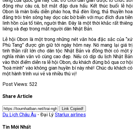
tiếng của quốc gia này. Các trò chơi dân gian được tổ chức sôi
động như câu cá, bịt mắt đập dưa hấu. Kết thúc buổi lễ hội
Obon là màn biểu diễn pháo hoa, thả đèn lồng, thả thuyền hoa
đăng trôi trên sông hay dọc các bờ biển với mục đích đưa tiễn
linh hồn của tổ tiên, người thân. Đây là một thời khắc rất thiêng
liêng và đẹp trong mắt người dân Nhật Bản.
Lễ hội Obon là một trong những nét văn hóa đặc sắc của “xứ
Phù Tang” được gìn giữ tới ngày hôm nay. Nó mang lại giá trị
tinh thần rất lớn cho dân tộc Nhật Bản và đồng thời có một ý
nghĩa nhân văn vô cùng cao đẹp. Nếu có dịp du lịch Nhật Bản
vào thời điểm diễn ra lễ hội Obon, du khách đừng bỏ qua cơ hội
“hoà mình” vào không gian huyền bí này nhé! Chúc du khách có
một hành trình vui vẻ và nhiều thú vị!
Post Views:
522
Share Article
Link Copied!
Du Lịch Châu Âu
- Đại Lý
Starlux airlines
Tin Mới Nhất