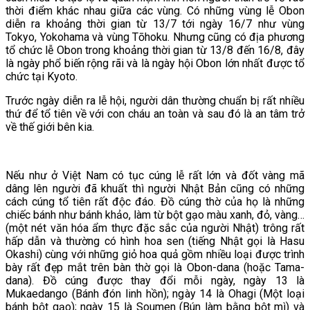
thời điểm khác nhau giữa các vùng. Có những vùng lễ Obon
diễn ra khoảng thời gian từ 13/7 tới ngày 16/7 như vùng
Tokyo, Yokohama và vùng Tōhoku. Nhưng cũng có địa phương
tổ chức lễ Obon trong khoảng thời gian từ 13/8 đến 16/8, đây
là ngày phổ biến rộng rãi và là ngày hội Obon lớn nhất được tổ
chức tại Kyoto.
Trước ngày diễn ra lễ hội, người dân thường chuẩn bị rất nhiều
thứ để tổ tiên về với con cháu an toàn và sau đó là an tâm trở
về thế giới bên kia.
Nếu như ở Việt Nam có tục cúng lễ rất lớn và đốt vàng mã
dâng lên người đã khuất thì người Nhật Bản cũng có những
cách cúng tổ tiên rất độc đáo. Đồ cúng thờ của họ là những
chiếc bánh như bánh khảo, làm từ bột gạo màu xanh, đỏ, vàng…
(một nét văn hóa ẩm thực đặc sắc của người Nhật) trông rất
hấp dẫn và thường có hình hoa sen (tiếng Nhật gọi là Hasu
Okashi) cùng với những giỏ hoa quả gồm nhiều loại được trình
bày rất đẹp mắt trên bàn thờ gọi là Obon-dana (hoặc Tama-
dana). Đồ cúng được thay đổi mỗi ngày, ngày 13 là
Mukaedango (Bánh đón linh hồn); ngày 14 là Ohagi (Một loại
bánh bột gạo); ngày 15 là Soumen (Bún làm bằng bột mì) và