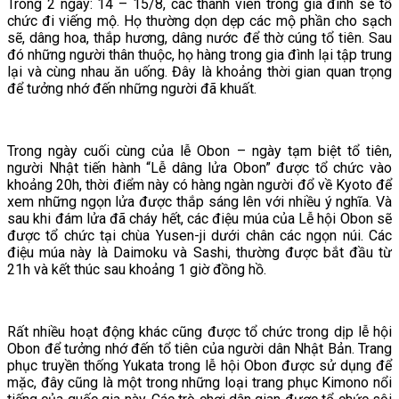
Trong 2 ngày: 14 – 15/8, các thành viên trong gia đình sẽ tổ
chức đi viếng mộ. Họ thường dọn dẹp các mộ phần cho sạch
sẽ, dâng hoa, thắp hương, dâng nước để thờ cúng tổ tiên. Sau
đó những người thân thuộc, họ hàng trong gia đình lại tập trung
lại và cùng nhau ăn uống. Đây là khoảng thời gian quan trọng
để tưởng nhớ đến những người đã khuất.
Trong ngày cuối cùng của lễ Obon – ngày tạm biệt tổ tiên,
người Nhật tiến hành “Lễ dâng lửa Obon” được tổ chức vào
khoảng 20h, thời điểm này có hàng ngàn người đổ về Kyoto để
xem những ngọn lửa được thắp sáng lên với nhiều ý nghĩa. Và
sau khi đám lửa đã cháy hết, các điệu múa của Lễ hội Obon sẽ
được tổ chức tại chùa Yusen-ji dưới chân các ngọn núi. Các
điệu múa này là Daimoku và Sashi, thường được bắt đầu từ
21h và kết thúc sau khoảng 1 giờ đồng hồ.
Rất nhiều hoạt động khác cũng được tổ chức trong dịp lễ hội
Obon để tưởng nhớ đến tổ tiên của người dân Nhật Bản. Trang
phục truyền thống Yukata trong lễ hội Obon được sử dụng để
mặc, đây cũng là một trong những loại trang phục Kimono nổi