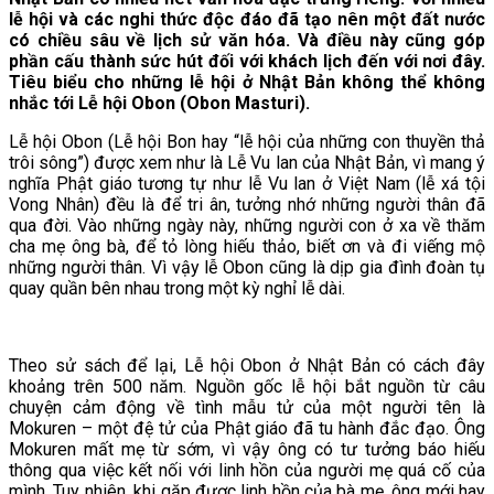
lễ hội và các nghi thức độc đáo đã tạo nên một đất nước
có chiều sâu về lịch sử văn hóa. Và điều này cũng góp
phần cấu thành sức hút đối với khách lịch đến với nơi đây.
Tiêu biểu cho những lễ hội ở Nhật Bản không thể không
nhắc tới Lễ hội Obon (Obon Masturi).
Lễ hội Obon (Lễ hội Bon hay “lễ hội của những con thuyền thả
trôi sông”) được xem như là Lễ Vu lan của Nhật Bản, vì mang ý
nghĩa Phật giáo tương tự như lễ Vu lan ở Việt Nam (lễ xá tội
Vong Nhân) đều là để tri ân, tưởng nhớ những người thân đã
qua đời. Vào những ngày này, những người con ở xa về thăm
cha mẹ ông bà, để tỏ lòng hiếu thảo, biết ơn và đi viếng mộ
những người thân. Vì vậy lễ Obon cũng là dịp gia đình đoàn tụ
quay quần bên nhau trong một kỳ nghỉ lễ dài.
Theo sử sách để lại, Lễ hội Obon ở Nhật Bản có cách đây
khoảng trên 500 năm. Nguồn gốc lễ hội bắt nguồn từ câu
chuyện cảm động về tình mẫu tử của một người tên là
Mokuren – một đệ tử của Phật giáo đã tu hành đắc đạo. Ông
Mokuren mất mẹ từ sớm, vì vậy ông có tư tưởng báo hiếu
thông qua việc kết nối với linh hồn của người mẹ quá cố của
mình. Tuy nhiên, khi gặp được linh hồn của bà mẹ, ông mới hay