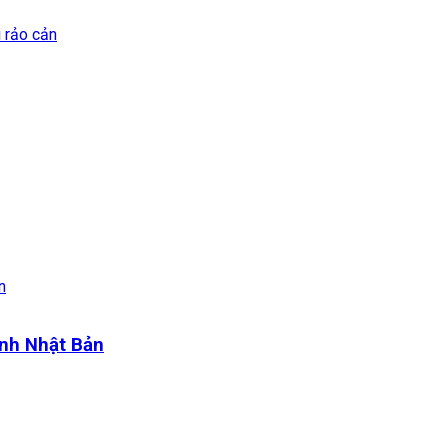
i rảo cản
anh Nhật Bản