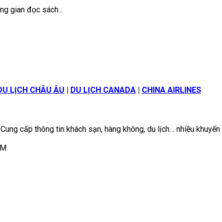
g gian đọc sách...
DU LỊCH CHÂU ÂU
|
DU LỊCH CANADA
|
CHINA AIRLINES
 Cung cấp thông tin khách sạn, hàng không, du lịch… nhiều khuyến
CM