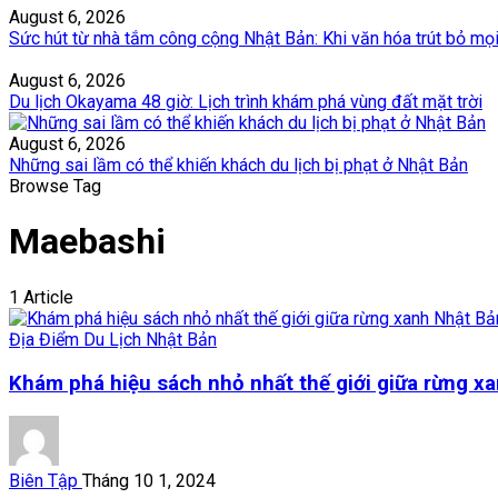
August 6, 2026
Sức hút từ nhà tắm công cộng Nhật Bản: Khi văn hóa trút bỏ mọ
August 6, 2026
Du lịch Okayama 48 giờ: Lịch trình khám phá vùng đất mặt trời
August 6, 2026
Những sai lầm có thể khiến khách du lịch bị phạt ở Nhật Bản
Browse Tag
Maebashi
1 Article
Địa Điểm Du Lịch Nhật Bản
Khám phá hiệu sách nhỏ nhất thế giới giữa rừng x
Biên Tập
Tháng 10 1, 2024