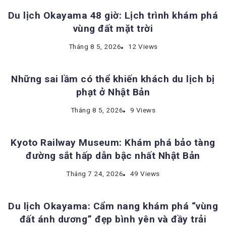
Du lịch Okayama 48 giờ: Lịch trình khám phá
vùng đất mặt trời
KINH NGHIỆM DU LỊCH NHẬT BẢN
Tháng 8 5, 2026
12 Views
Những sai lầm có thể khiến khách du lịch bị
phạt ở Nhật Bản
ĐỊA ĐIỂM DU LỊCH NHẬT BẢN
Tháng 8 5, 2026
9 Views
Kyoto Railway Museum: Khám phá bảo tàng
đường sắt hấp dẫn bậc nhất Nhật Bản
ĐỊA ĐIỂM DU LỊCH NHẬT BẢN
Tháng 7 24, 2026
49 Views
Du lịch Okayama: Cẩm nang khám phá “vùng
đất ánh dương” đẹp bình yên và đầy trải