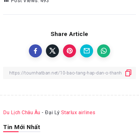
Post Views:
493
Share Article
Du Lịch Châu Âu
- Đại Lý
Starlux airlines
Tin Mới Nhất
ĐỊA ĐIỂM DU LỊCH NHẬT BẢN