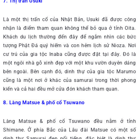
7. Thị trấn Usuki
Là một thị trấn cổ của Nhật Bản, Usuki đã được công
nhận là điểm tham quan không thể bỏ qua ở tỉnh Oita.
Khách du lịch thường đến đây để ngắm nhìn các bức
tượng Phật Đá quý hiếm và con hẻm lịch sử Nioza. Nơi
cư trú của gia tộc Inaba cũng được đặt tại đây. Đó là
một ngôi nhà gỗ xinh đẹp với một khu vườn duyên dáng
bên ngoài. Bên cạnh đó, dinh thự của gia tộc Marumo
cũng là một nơi ở khác của samurai trong thời phong
kiến và cả hai đều mở cửa đón khách tham quan.
8. Làng Matsue & phố cổ Tsuwano
Làng Matsue & phố cổ Tsuwano đều nằm ở tỉnh
Shimane. Ở phía Bắc của Lâu đài Matsue có một số
dinh thự Samurai đẹp nổi tiếng. đặc biệt là dinh thự