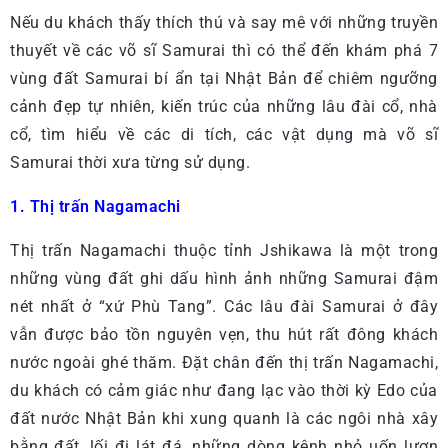
Nếu du khách thấy thích thú và say mê với những truyền
thuyết về các võ sĩ Samurai thì có thể đến khám phá 7
vùng đất Samurai bí ẩn tại Nhật Bản để chiêm ngưỡng
cảnh đẹp tự nhiên, kiến trúc của những lâu đài cổ, nhà
cổ, tìm hiểu về các di tích, các vật dụng mà võ sĩ
Samurai thời xưa từng sử dụng.
1. Thị trấn Nagamachi
Thị trấn Nagamachi thuộc tỉnh Jshikawa là một trong
những vùng đất ghi dấu hình ảnh những Samurai đậm
nét nhất ở “xứ Phù Tang”. Các lâu đài Samurai ở đây
vẫn được bảo tồn nguyên vẹn, thu hút rất đông khách
nước ngoài ghé thăm. Đặt chân đến thị trấn Nagamachi,
du khách có cảm giác như đang lạc vào thời kỳ Edo của
đất nước Nhật Bản khi xung quanh là các ngôi nhà xây
bằng đất, lối đi lát đá, những dòng kênh nhỏ uốn lượn