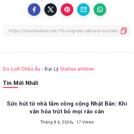
Du Lịch Châu Âu
- Đại Lý
Starlux airlines
Tin Mới Nhất
ĐỊA ĐIỂM DU LỊCH NHẬT BẢN
Sức hút từ nhà tắm công cộng Nhật Bản: Khi
văn hóa trút bỏ mọi rảo cản
ĐỊA ĐIỂM DU LỊCH NHẬT BẢN
Tháng 8 6, 2026
17 Views