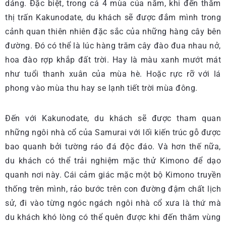
dáng. Đặc biệt, trong cả 4 mùa của năm, khi đến thăm
thị trấn Kakunodate, du khách sẽ được đắm mình trong
cảnh quan thiên nhiên đặc sắc của những hàng cây bên
đường. Đó có thể là lúc hàng trăm cây đào đua nhau nở,
hoa đào rợp khắp đất trời. Hay là màu xanh mướt mát
như tuổi thanh xuân của mùa hè. Hoặc rực rỡ với lá
phong vào mùa thu hay se lạnh tiết trời mùa đông.
Đến với Kakunodate, du khách sẽ được tham quan
những ngôi nhà cổ của Samurai với lối kiến trúc gỗ được
bao quanh bởi tường ráo đá độc đáo. Và hơn thế nữa,
du khách có thể trải nghiệm mặc thử Kimono để dạo
quanh nơi này. Cái cảm giác mặc một bộ Kimono truyền
thống trên mình, rảo bước trên con đường đậm chất lịch
sử, đi vào từng ngóc ngách ngôi nhà cổ xưa là thứ mà
du khách khó lòng có thể quên được khi đến thăm vùng