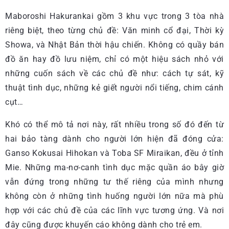
Maboroshi Hakurankai gồm 3 khu vực trong 3 tòa nhà
riêng biệt, theo từng chủ đề: Văn minh cổ đại, Thời kỳ
Showa, và Nhật Bản thời hậu chiến. Không có quầy bán
đồ ăn hay đồ lưu niệm, chỉ có một hiệu sách nhỏ với
những cuốn sách về các chủ đề như: cách tự sát, kỹ
thuật tình dục, những kẻ giết người nổi tiếng, chim cánh
cụt…
Khó có thể mô tả nơi này, rất nhiều trong số đó đến từ
hai bảo tàng dành cho người lớn hiện đã đóng cửa:
Ganso Kokusai Hihokan và Toba SF Miraikan, đều ở tỉnh
Mie. Những ma-nơ-canh tình dục mặc quần áo bây giờ
vẫn đứng trong những tư thế riêng của mình nhưng
không còn ở những tình huống người lớn nữa mà phù
hợp với các chủ đề của các lĩnh vực tương ứng. Và nơi
đây cũng được khuyến cáo không dành cho trẻ em.