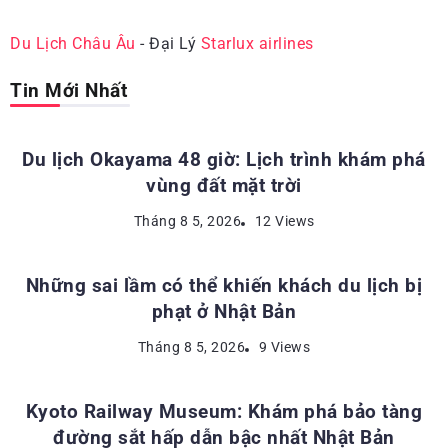
Du Lịch Châu Âu
- Đại Lý
Starlux airlines
Tin Mới Nhất
ĐỊA ĐIỂM DU LỊCH NHẬT BẢN
Du lịch Okayama 48 giờ: Lịch trình khám phá
vùng đất mặt trời
KINH NGHIỆM DU LỊCH NHẬT BẢN
Tháng 8 5, 2026
12 Views
Những sai lầm có thể khiến khách du lịch bị
phạt ở Nhật Bản
ĐỊA ĐIỂM DU LỊCH NHẬT BẢN
Tháng 8 5, 2026
9 Views
Kyoto Railway Museum: Khám phá bảo tàng
đường sắt hấp dẫn bậc nhất Nhật Bản