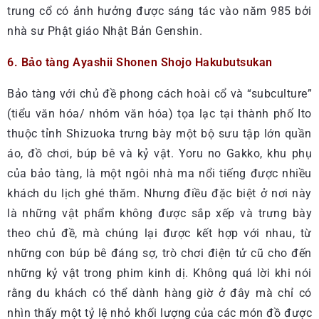
trung cổ có ảnh hưởng được sáng tác vào năm 985 bởi
nhà sư Phật giáo Nhật Bản Genshin.
6. Bảo tàng Ayashii Shonen Shojo Hakubutsukan
Bảo tàng với chủ đề phong cách hoài cổ và “subculture”
(tiểu văn hóa/ nhóm văn hóa) tọa lạc tại thành phố Ito
thuộc tỉnh Shizuoka trưng bày một bộ sưu tập lớn quần
áo, đồ chơi, búp bê và kỷ vật. Yoru no Gakko, khu phụ
của bảo tàng, là một ngôi nhà ma nổi tiếng được nhiều
khách du lịch ghé thăm. Nhưng điều đặc biệt ở nơi này
là những vật phẩm không được sắp xếp và trưng bày
theo chủ đề, mà chúng lại được kết hợp với nhau, từ
những con búp bê đáng sợ, trò chơi điện tử cũ cho đến
những kỷ vật trong phim kinh dị. Không quá lời khi nói
rằng du khách có thể dành hàng giờ ở đây mà chỉ có
nhìn thấy một tỷ lệ nhỏ khối lượng của các món đồ được