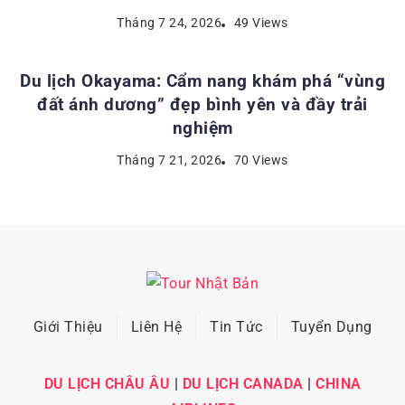
ĐỊA ĐIỂM DU LỊCH NHẬT BẢN
Tháng 7 24, 2026
49 Views
Du lịch Okayama: Cẩm nang khám phá “vùng
đất ánh dương” đẹp bình yên và đầy trải
nghiệm
Tháng 7 21, 2026
70 Views
Giới Thiệu
Liên Hệ
Tin Tức
Tuyển Dụng
DU LỊCH CHÂU ÂU
|
DU LỊCH CANADA
|
CHINA