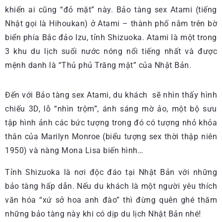
khiến ai cũng “đỏ mặt” này. Bảo tàng sex Atami (tiếng
Nhật gọi là Hihoukan) ở Atami – thành phố nằm trên bờ
biển phía Bắc đảo Izu, tỉnh Shizuoka. Atami là một trong
3 khu du lịch suối nước nóng nổi tiếng nhất và được
mệnh danh là “Thủ phủ Trăng mật” của Nhật Bản.
Đến với Bảo tàng sex Atami, du khách sẽ nhìn thấy hình
chiếu 3D, lỗ “nhìn trộm”, ánh sáng mờ ảo, một bộ sưu
tập hình ảnh các bức tượng trong đó có tượng nhỏ khỏa
thân của Marilyn Monroe (biểu tượng sex thời thập niên
1950) và nàng Mona Lisa biến hình…
Tỉnh Shizuoka là nơi độc đáo tại Nhật Bản với những
bảo tàng hấp dẫn. Nếu du khách là một người yêu thích
văn hóa “xứ sở hoa anh đào” thì đừng quên ghé thăm
những bảo tàng này khi có dịp du lịch Nhật Bản nhé!