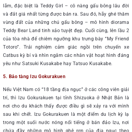
lãm, đặc biệt là Teddy Girl – cô nàng gấu bông lâu đời
và đắt giá nhất từng được bán ra. Sau đó, hãy ghé thăm
vùng đất của những chú gấu bông – mô hình diorama
Teddy Bear Land tinh xảo tuyệt đẹp. Cuối cùng, lên lầu 2
của tòa nhà để chiêm ngưỡng khu trưng bày “My Friend
Totoro”. Trải nghiệm cảm giác ngồi trên chuyến xe
Catbus kỳ bí và nhìn ngắm các nhân vật hoạt hình đáng
yêu như Satsuki Kusakabe hay Tatsuo Kusakabe.
5. Bảo tàng Izu Gokurakuen
Nếu Việt Nam có “18 tầng địa ngục” ở các công viên giải
trí, thì Izu Gokurakuen tại tỉnh Shizuoka ở Nhật Bản là
nơi cho du khách thấy được điều gì sẽ xảy ra với mình
sau khi chết. Izu Gokurakuen là một điểm du lịch kỳ lạ
trong một suối nước nóng nổi tiếng ở bán đảo Izu, nơi
chứa đầy những mô hình ghê rợn của địa ngục theo