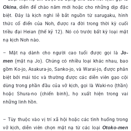
, diễn để chào năm mới hoặc cho những dịp đặc
Okina
biệt. Đây là kịch nghi lễ bắt nguồn từ sarugaku, hình
thức cổ điển của Noh, được ra đời trong thời kỳ cuối
triều đại Heian (thế kỷ 12). Nó có trước bất kỳ loại mặt
nạ kịch Noh nào.
– Mặt nạ dành cho người cao tuổi được gọi là
Jo-
(mặt nạ Jo). Chúng có nhiều loại khác nhau, bao
men
gồm Ko-jo, Asakura-jo, Sanko-jo, và Warai-jo, được phân
biệt bởi mái tóc và thường được các diễn viên gạo cội
dùng trong phần đầu của vở kịch, gọi là Waki-no (thần)
hoặc Shura-no (chiến binh), họ xuất hiện trong vai
những linh hồn.
– Tùy thuộc vào vị trí xã hội hoặc các tình huống trong
vở kịch, diễn viên chọn mặt nạ từ các loại
Otoko-men