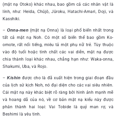
(mặt nạ Otoko) khác nhau, bao gồm cả các nhân vật là
lính, như: Heida, Chūjō, Jūroku, Hatachi-Amari, Doji, và
Kasshiki.
–
(mặt nạ Onna) là loại phổ biến nhất trong
Onna-men
tất cả mặt nạ Noh. Có một số biến thể bao gồm Ko-
omote, rất nổi tiếng, miêu tả một phụ nữ trẻ. Tùy thuộc
vào độ tuổi hoặc tính chất các vai diễn, mặt nạ được
chia thành loại khác nhau, chẳng hạn như: Waka-onna,
Shakumi, Uba, và Rojo.
–
được cho là đã xuất hiện trong giai đoạn đầu
Kishin
của lịch sử kịch Noh, nó đại diện cho các vai siêu nhiên.
Cái mặt nạ này khác biệt rõ ràng bởi hình ảnh mạnh mẽ
và hoang dã của nó, về cơ bản mặt nạ kiểu này được
phân thành hai loại: Vai Tobide là quỷ man rợ, và
Beshimi là yêu tinh.