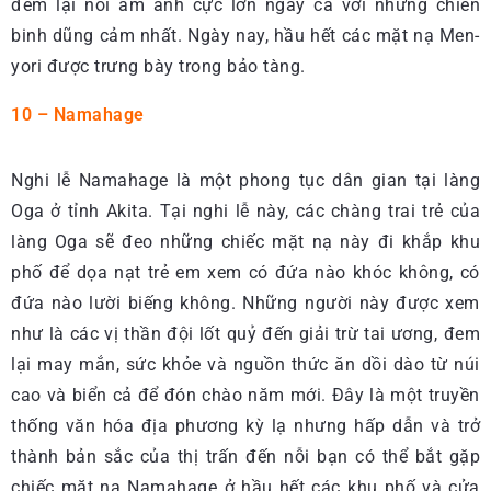
đem lại nỗi ám ảnh cực lớn ngay cả với những chiến
binh dũng cảm nhất. Ngày nay, hầu hết các mặt nạ Men-
yori được trưng bày trong bảo tàng.
10 – Namahage
Nghi lễ Namahage là một phong tục dân gian tại làng
Oga ở tỉnh Akita. Tại nghi lễ này, các chàng trai trẻ của
làng Oga sẽ đeo những chiếc mặt nạ này đi khắp khu
phố để dọa nạt trẻ em xem có đứa nào khóc không, có
đứa nào lười biếng không. Những người này được xem
như là các vị thần đội lốt quỷ đến giải trừ tai ương, đem
lại may mắn, sức khỏe và nguồn thức ăn dồi dào từ núi
cao và biển cả để đón chào năm mới. Đây là một truyền
thống văn hóa địa phương kỳ lạ nhưng hấp dẫn và trở
thành bản sắc của thị trấn đến nỗi bạn có thể bắt gặp
chiếc mặt nạ Namahage ở hầu hết các khu phố và cửa