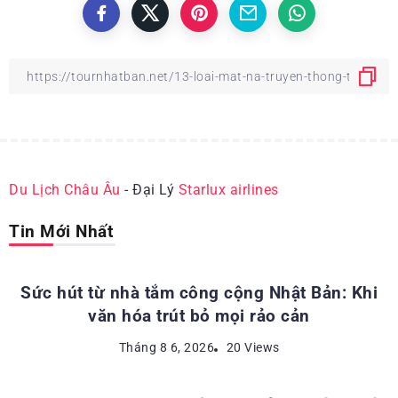
Du Lịch Châu Âu
- Đại Lý
Starlux airlines
Tin Mới Nhất
ĐỊA ĐIỂM DU LỊCH NHẬT BẢN
Sức hút từ nhà tắm công cộng Nhật Bản: Khi
văn hóa trút bỏ mọi rảo cản
ĐỊA ĐIỂM DU LỊCH NHẬT BẢN
Tháng 8 6, 2026
20 Views