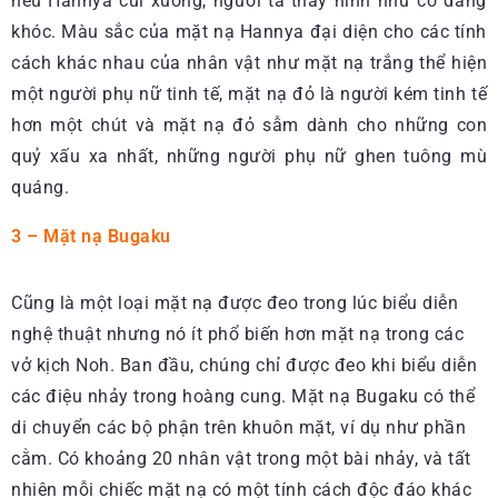
nếu Hannya cúi xuống, người ta thấy hình như cô đang
khóc. Màu sắc của mặt nạ Hannya đại diện cho các tính
cách khác nhau của nhân vật như mặt nạ trắng thể hiện
một người phụ nữ tinh tế, mặt nạ đỏ là người kém tinh tế
hơn một chút và mặt nạ đỏ sẫm dành cho những con
quỷ xấu xa nhất, những người phụ nữ ghen tuông mù
quáng.
3 – Mặt nạ Bugaku
Cũng là một loại mặt nạ được đeo trong lúc biểu diễn
nghệ thuật nhưng nó ít phổ biến hơn mặt nạ trong các
vở kịch Noh. Ban đầu, chúng chỉ được đeo khi biểu diễn
các điệu nhảy trong hoàng cung. Mặt nạ Bugaku có thể
di chuyển các bộ phận trên khuôn mặt, ví dụ như phần
cằm. Có khoảng 20 nhân vật trong một bài nhảy, và tất
nhiên mỗi chiếc mặt nạ có một tính cách độc đáo khác