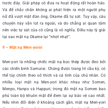
trước đây. Giải pháp cô đưa ra hoạt động rất hoàn hảo.
Và để chắc chắn không ai phát hiện ra một người phụ
nữ đã vượt mặt đàn ông, Okame đã tự sát. Tuy vậy, câu
chuyện này vẫn lọt ra ngoài, và do chẳng ai quan tâm
nên việc tự sát của cô cũng là vô nghĩa. Điều này lý giải
tại sao mặt nạ Okame lại “nhợt nhạt”.
9 – Mặt nạ Men-yoroi
Men-yori là những chiếc mặt nạ bọc thép được đeo bởi
các chiến binh Samurai. Chúng được trang trí cầu kỳ, có
thể tùy chỉnh theo sở thích và cá tính của chủ nhân. Có
nhiều loại mặt nạ Men-yori khác nhau như Somen,
Menpo, Hanpo và Happuri, trong đó mặt nạ Somen bao
phủ toàn bộ khuôn mặt để đem lại sự bảo vệ cao nhất.
Nếu nhìn đối diện ở khoảng cách gần, mặt nạ Men-yori