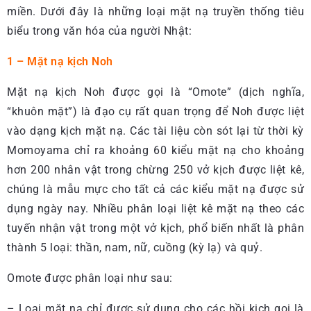
miền. Dưới đây là những loại mặt nạ truyền thống tiêu
biểu trong văn hóa của người Nhật:
1 – Mặt nạ kịch Noh
Mặt nạ kịch Noh được gọi là “Omote” (dịch nghĩa,
“khuôn mặt”) là đạo cụ rất quan trọng để Noh được liệt
vào dạng kịch mặt nạ. Các tài liệu còn sót lại từ thời kỳ
Momoyama chỉ ra khoảng 60 kiểu mặt nạ cho khoảng
hơn 200 nhân vật trong chừng 250 vở kịch được liệt kê,
chúng là mẫu mực cho tất cả các kiểu mặt nạ được sử
dụng ngày nay. Nhiều phân loại liệt kê mặt nạ theo các
tuyến nhận vật trong một vở kịch, phổ biến nhất là phân
thành 5 loại: thần, nam, nữ, cuồng (kỳ lạ) và quỷ.
Omote được phân loại như sau:
– Loại mặt nạ chỉ được sử dụng cho các hồi kịch gọi là