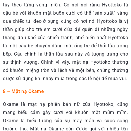
tùy theo từng vùng miền. Có nơi nói rằng Hyottoko là
cậu bé với khuôn mặt buồn cười có thể “sản xuất” vàng
qua chiếc túi đeo ở bụng; cũng có nơi nói Hyottoko là vị
thần giúp cho trẻ em cười đùa để quên đi những ngày
tháng đau khổ của chiến tranh; phổ biến nhất Hyottoko
là một cậu bé chuyên dùng một ống tre để thổi lửa trong
bếp. Cậu chính là thần lửa sau này và tượng trưng cho
sự thịnh vượng. Chính vì vậy, mặt nạ Hyottoko thường
có khuôn miệng tròn và lệch về một bên, chúng thường
được sử dụng khi nhảy múa trong các lễ hội để mua vui.
8 – Mặt nạ Okame
Okame là mặt nạ phiên bản nữ của Hyottoko, cũng
mang biểu cảm gây cười với khuôn mặt mũm mĩm.
Okame là biểu tượng của sự may mắn và cuộc sống
trường thọ. Mặt nạ Okame còn được gọi với nhiều tên