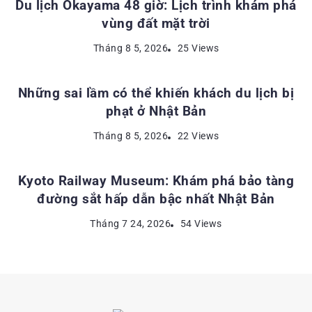
Du lịch Okayama 48 giờ: Lịch trình khám phá
vùng đất mặt trời
KINH NGHIỆM DU LỊCH NHẬT BẢN
Tháng 8 5, 2026
25 Views
Những sai lầm có thể khiến khách du lịch bị
phạt ở Nhật Bản
ĐỊA ĐIỂM DU LỊCH NHẬT BẢN
Tháng 8 5, 2026
22 Views
Kyoto Railway Museum: Khám phá bảo tàng
đường sắt hấp dẫn bậc nhất Nhật Bản
Tháng 7 24, 2026
54 Views