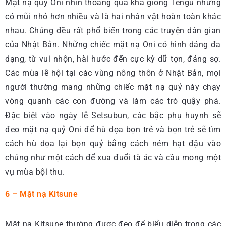
Mặt nạ quỷ Oni nhìn thoáng qua khá giống Tengu nhưng
có mũi nhỏ hơn nhiều và là hai nhân vật hoàn toàn khác
nhau. Chúng đều rất phổ biến trong các truyện dân gian
của Nhật Bản. Những chiếc mặt nạ Oni có hình dáng đa
dạng, từ vui nhộn, hài hước đến cực kỳ dữ tợn, đáng sợ.
Các mùa lễ hội tại các vùng nông thôn ở Nhật Bản, mọi
người thường mang những chiếc mặt nạ quỷ này chạy
vòng quanh các con đường và làm các trò quậy phá.
Đặc biệt vào ngày lễ Setsubun, các bậc phụ huynh sẽ
đeo mặt nạ quỷ Oni để hù dọa bọn trẻ và bọn trẻ sẽ tìm
cách hù dọa lại bọn quỷ bằng cách ném hạt đậu vào
chúng như một cách để xua đuổi tà ác và cầu mong một
vụ mùa bội thu.
6 – Mặt nạ Kitsune
Mặt nạ Kitsune thường được đeo để biểu diễn trong các