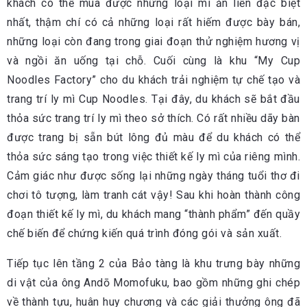
khách có thể mua được những loại mì ăn liền đặc biệt
nhất, thậm chí có cả những loại rất hiếm được bày bán,
những loại còn đang trong giai đoạn thử nghiệm hương vị
và ngồi ăn uống tại chỗ. Cuối cùng là khu “My Cup
Noodles Factory” cho du khách trải nghiệm tự chế tạo và
trang trí ly mì Cup Noodles. Tại đây, du khách sẽ bắt đầu
thỏa sức trang trí ly mì theo sở thích. Có rất nhiều dãy bàn
được trang bị sẵn bút lông đủ màu để du khách có thể
thỏa sức sáng tạo trong việc thiết kế ly mì của riêng mình.
Cảm giác như được sống lại những ngày tháng tuổi thơ đi
chơi tô tượng, làm tranh cát vậy! Sau khi hoàn thành công
đoạn thiết kế ly mì, du khách mang “thành phẩm” đến quầy
chế biến để chứng kiến quá trình đóng gói và sản xuất.
Tiếp tục lên tầng 2 của Bảo tàng là khu trưng bày những
di vật của ông Andō Momofuku, bao gồm những ghi chép
về thành tựu, huân huy chương và các giải thưởng ông đã