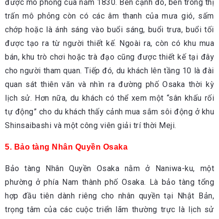
được mô phỏng của năm 1830. Bên cạnh đó, bên trong thị
trấn mô phỏng còn có các âm thanh của mưa gió, sấm
chớp hoặc là ánh sáng vào buổi sáng, buổi trưa, buổi tối
được tạo ra từ người thiết kế. Ngoài ra, còn có khu mua
bán, khu trò chơi hoặc trà đạo cũng được thiết kế tại đây
cho người tham quan. Tiếp đó, du khách lên tầng 10 là đài
quan sát thiên văn và nhìn ra đường phố Osaka thời kỳ
lịch sử. Hơn nữa, du khách có thể xem một “sân khấu rối
tự động” cho du khách thấy cảnh mua sắm sôi động ở khu
Shinsaibashi và một công viên giải trí thời Meji.
5. Bảo tàng Nhân Quyền Osaka
Bảo tàng Nhân Quyền Osaka nằm ở Naniwa-ku, một
phường ở phía Nam thành phố Osaka. Là bảo tàng tổng
hợp đầu tiên dành riêng cho nhân quyền tại Nhật Bản,
trọng tâm của các cuộc triển lãm thường trực là lịch sử