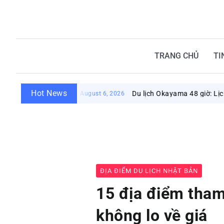
TRANG CHỦ
TI
Hot News
Du lịch Okayama 48 giờ: Lịch trình khá
August 6, 2026
ĐỊA ĐIỂM DU LỊCH NHẬT BẢN
15 địa điểm tha
không lo về giá