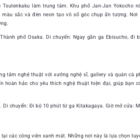
áp Tsutenkaku làm trung tâm. Khu phố Jan-Jan Yokocho nổi
ệu màu sắc và đèn neon tạo vô số góc chụp ấn tượng. Nơi
ơng.
, Thành phố Osaka. Di chuyển: Ngay gần ga Ebisucho, đi 
ung tâm nghệ thuật với xưởng nghệ sĩ, gallery và quán cà p
n hoàn hảo cho yêu thích nghệ thuật hiện đại, giúp bạn 
. Di chuyển: Đi bộ 10 phút từ ga Kitakagaya. Giờ mở cửa: 
 tại các công viên xanh mát. Những nơi này là lựa chọn tuy