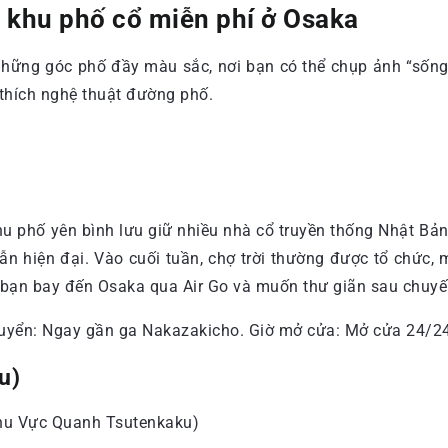
à khu phố cổ miễn phí ở Osaka
g những góc phố đầy màu sắc, nơi bạn có thể chụp ảnh “số
 thích nghệ thuật đường phố.
hu phố yên bình lưu giữ nhiều nhà cổ truyền thống Nhật Bản
lẫn hiện đại. Vào cuối tuần, chợ trời thường được tổ chức
u bạn bay đến Osaka qua Air Go và muốn thư giãn sau chuyế
chuyển: Ngay gần ga Nakazakicho. Giờ mở cửa: Mở cửa 24/2
u)