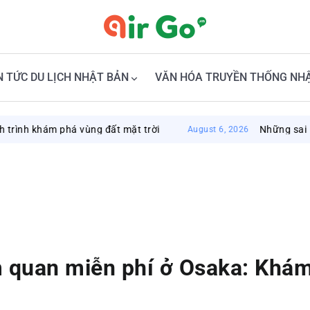
N TỨC DU LỊCH NHẬT BẢN
VĂN HÓA TRUYỀN THỐNG NH
m phá vùng đất mặt trời
Những sai lầm có thể 
August 6, 2026
m quan miễn phí ở Osaka: Khá