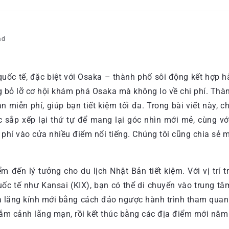
ad
ốc tế, đặc biệt với Osaka – thành phố sôi động kết hợp hà
 bỏ lỡ cơ hội khám phá Osaka mà không lo về chi phí. Thàn
iễn phí, giúp bạn tiết kiệm tối đa. Trong bài viết này, c
c sắp xếp lại thứ tự để mang lại góc nhìn mới mẻ, cùng 
 phí vào cửa nhiều điểm nổi tiếng. Chúng tôi cũng chia sẻ 
m đến lý tưởng cho du lịch Nhật Bản tiết kiệm. Với vị trí 
ốc tế như Kansai (KIX), bạn có thể di chuyển vào trung tâ
ua lăng kính mới bằng cách đảo ngược hành trình tham quan
gắm cảnh lãng mạn, rồi kết thúc bằng các địa điểm mới năm