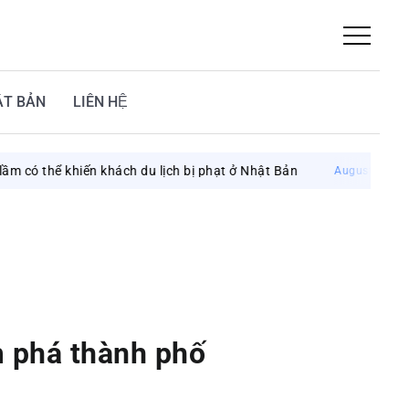
ẬT BẢN
LIÊN HỆ
khiến khách du lịch bị phạt ở Nhật Bản
Kyoto R
August 6, 2026
m phá thành phố