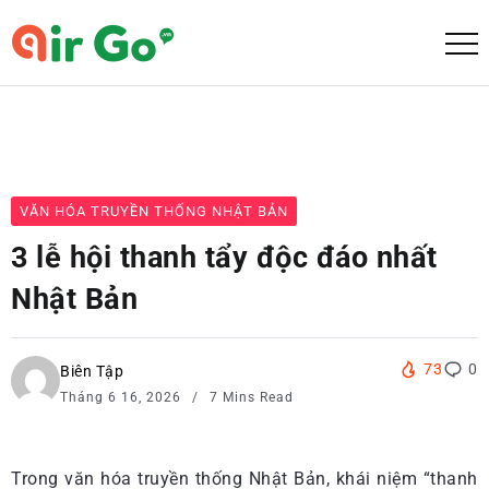
VĂN HÓA TRUYỀN THỐNG NHẬT BẢN
3 lễ hội thanh tẩy độc đáo nhất
Nhật Bản
73
0
Biên Tập
Tháng 6 16, 2026
7 Mins Read
Trong văn hóa truyền thống Nhật Bản, khái niệm “thanh