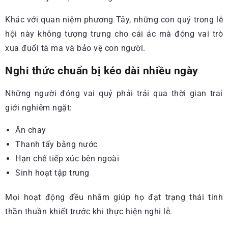
Khác với quan niệm phương Tây, những con quỷ trong lễ
hội này không tượng trưng cho cái ác mà đóng vai trò
xua đuổi tà ma và bảo vệ con người.
Nghi thức chuẩn bị kéo dài nhiều ngày
Những người đóng vai quỷ phải trải qua thời gian trai
giới nghiêm ngặt:
Ăn chay
Thanh tẩy bằng nước
Hạn chế tiếp xúc bên ngoài
Sinh hoạt tập trung
Mọi hoạt động đều nhằm giúp họ đạt trạng thái tinh
thần thuần khiết trước khi thực hiện nghi lễ.