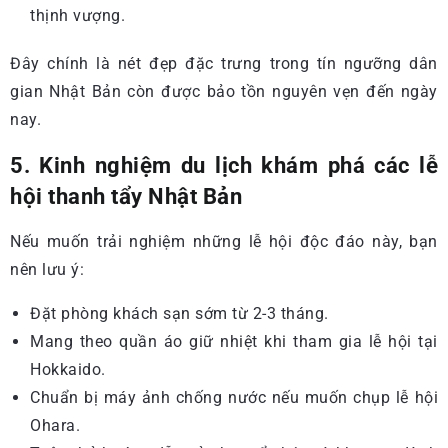
thịnh vượng.
Đây chính là nét đẹp đặc trưng trong tín ngưỡng dân
gian Nhật Bản còn được bảo tồn nguyên vẹn đến ngày
nay.
5. Kinh nghiệm du lịch khám phá các lễ
hội thanh tẩy Nhật Bản
Nếu muốn trải nghiệm những lễ hội độc đáo này, bạn
nên lưu ý:
Đặt phòng khách sạn sớm từ 2-3 tháng.
Mang theo quần áo giữ nhiệt khi tham gia lễ hội tại
Hokkaido.
Chuẩn bị máy ảnh chống nước nếu muốn chụp lễ hội
Ohara.