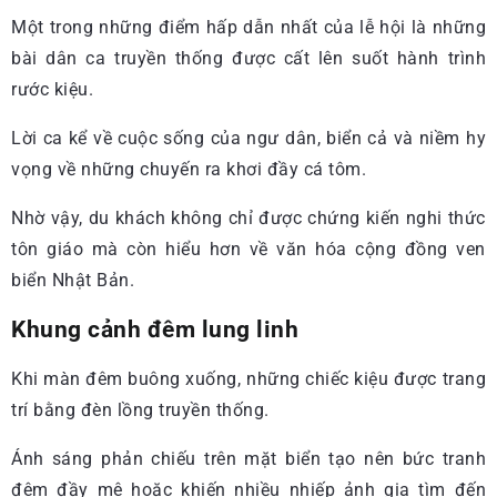
Một trong những điểm hấp dẫn nhất của lễ hội là những
bài dân ca truyền thống được cất lên suốt hành trình
rước kiệu.
Lời ca kể về cuộc sống của ngư dân, biển cả và niềm hy
vọng về những chuyến ra khơi đầy cá tôm.
Nhờ vậy, du khách không chỉ được chứng kiến nghi thức
tôn giáo mà còn hiểu hơn về văn hóa cộng đồng ven
biển Nhật Bản.
Khung cảnh đêm lung linh
Khi màn đêm buông xuống, những chiếc kiệu được trang
trí bằng đèn lồng truyền thống.
Ánh sáng phản chiếu trên mặt biển tạo nên bức tranh
đêm đầy mê hoặc khiến nhiều nhiếp ảnh gia tìm đến