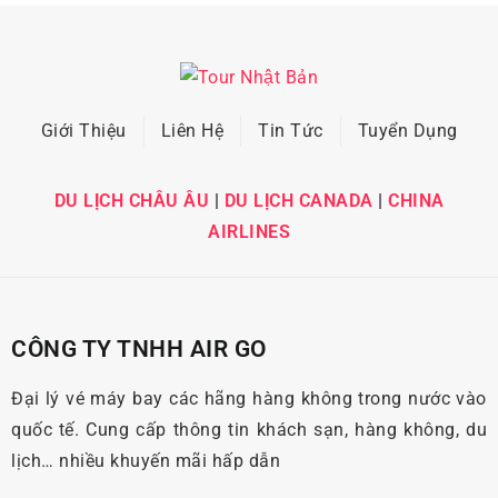
Giới Thiệu
Liên Hệ
Tin Tức
Tuyển Dụng
DU LỊCH CHÂU ÂU
|
DU LỊCH CANADA
|
CHINA
AIRLINES
CÔNG TY TNHH AIR GO
Đại lý vé máy bay các hãng hàng không trong nước vào
quốc tế. Cung cấp thông tin khách sạn, hàng không, du
lịch… nhiều khuyến mãi hấp dẫn