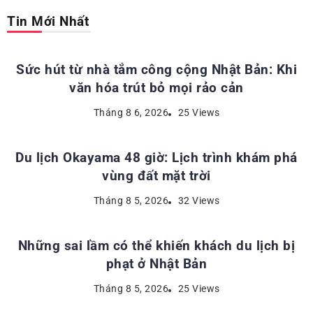
Tin Mới Nhất
ĐỊA ĐIỂM DU LỊCH NHẬT BẢN
Sức hút từ nhà tắm công cộng Nhật Bản: Khi
văn hóa trút bỏ mọi rảo cản
ĐỊA ĐIỂM DU LỊCH NHẬT BẢN
Tháng 8 6, 2026
25 Views
Du lịch Okayama 48 giờ: Lịch trình khám phá
vùng đất mặt trời
KINH NGHIỆM DU LỊCH NHẬT BẢN
Tháng 8 5, 2026
32 Views
Những sai lầm có thể khiến khách du lịch bị
phạt ở Nhật Bản
ĐỊA ĐIỂM DU LỊCH NHẬT BẢN
Tháng 8 5, 2026
25 Views