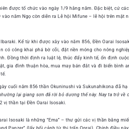
niên được tổ chức vào ngày 1/9 hằng năm. Đặc biệt, cứ các
 vào năm Ngọ còn diễn ra Lễ hội Mifune – lễ hội trên mặt nư
nh Ibaraki. Kể từ khi được xây vào năm 856, Đền Oarai Isos
ần có công khai phá bờ cõi, đặt nền móng cho nông nghi
 Đồng thời định ra luật lệ, thúc đẩy kinh tế, ổn định cuộ
t, gia đình thuận hòa, mua may bán đắt và đi biển bình an
tế.
 ngày cuối năm 856 thần Okuninushi và Sukunahikona đã h
hường lại giang sơn đã rời bỏ dương thế này. Nay ta trở về
 vị thần tại Đền Oarai Isosaki.
rai Isosaki là những “Ema” – thư gửi các vị thần bằng miến
nd Panzer” (lấy bối cảnh từ thị trấn Onrai). Chính điều n