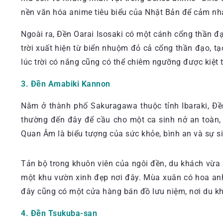
nền văn hóa anime tiêu biểu của Nhật Bản để cảm nhậ
Ngoài ra, Đền Oarai Isosaki có một cánh cổng thần 
trời xuất hiện từ biển nhuộm đỏ cả cổng thần đạo, 
lúc trời có nắng cũng có thể chiêm ngưỡng được kiệt 
3. Đền Amabiki Kannon
Nằm ở thành phố Sakuragawa thuộc tỉnh Ibaraki, Đền
thường đến đây để cầu cho một ca sinh nở an toàn,
Quan Âm là biểu tượng của sức khỏe, bình an và sự si
Tản bộ trong khuôn viên của ngôi đền, du khách vừa
một khu vườn xinh đẹp nơi đây. Mùa xuân có hoa anh
đây cũng có một cửa hàng bán đồ lưu niệm, nơi du k
4. Đền Tsukuba-san