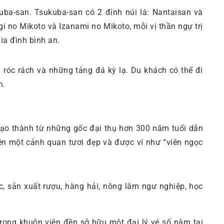
uba-san. Tsukuba-san có 2 đỉnh núi là: Nantaisan và
agi no Mikoto và Izanami no Mikoto, mỗi vị thần ngự trị
ia đình bình an.
róc rách và những tảng đá kỳ lạ. Du khách có thể đi
h.
 tạo thành từ những gốc đại thụ hơn 300 năm tuổi dẫn
ên một cảnh quan tươi đẹp và được ví như “viên ngọc
c, sản xuất rượu, hàng hải, nông lâm ngư nghiệp, học
 Trong khuôn viên đền sở hữu một đại lý vé số nằm tại