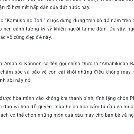
n rõ hơn nét hấp dẫn của đất nước này.
đạo “Kamiiso no Torii” được dựng đứng trên bờ đá nằm trên
tạo nên cảnh tượng kỳ vỹ khiến người ta mê đắm. Dù vậy, n
tác vô cùng đẹp đẽ này.
 Amabiki Kannon có tên gọi chính thức là “Amabikisan Rak
 chăm sóc và bảo vệ con cái khỏi những điều không may m
nh sôi nảy nở.
 được hòa mình vào không khí thanh bình, tĩnh lặng chốn P
 đào và hoa đỗ quyên, mùa hè có hoa cẩm tú cầu và mùa th
hách có thể chọn những món quà cầu may cho bạn bè và ng