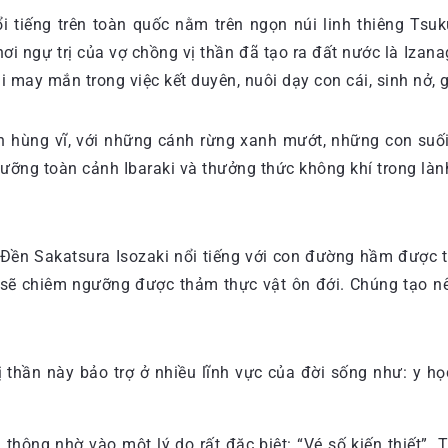
 tiếng trên toàn quốc nằm trên ngọn núi linh thiêng Tsuk
nơi ngự trị của vợ chồng vị thần đã tạo ra đất nước là Izan
i may mắn trong việc kết duyên, nuôi dạy con cái, sinh nở, g
 hùng vĩ, với những cánh rừng xanh mướt, những con suối 
gưỡng toàn cảnh Ibaraki và thưởng thức không khí trong làn
i, Đền Sakatsura Isozaki nổi tiếng với con đường hầm được
h sẽ chiêm ngưỡng được thảm thực vật ôn đới. Chúng tạo n
 thần này bảo trợ ở nhiều lĩnh vực của đời sống như: y họ
thông nhờ vào một lý do rất đặc biệt: “Vé số kiến thiết”.