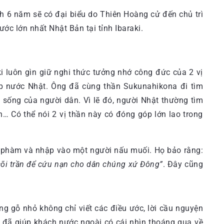
h 6 năm sẽ có đại biểu do Thiên Hoàng cử đến chủ trì
ớc lớn nhất Nhật Bản tại tỉnh Ibaraki.
aki luôn gìn giữ nghi thức tưởng nhớ công đức của 2 vị
ệp nước Nhật. Ông đã cùng thần Sukunahikona đi tìm
c sống của người dân. Vì lẽ đó, người Nhật thường tìm
… Có thể nói 2 vị thần này có đóng góp lớn lao trong
ạ phàm và nhập vào một người nấu muối. Họ bảo rằng:
 cõi trần để cứu nạn cho dân chúng xứ Đông”
. Đây cũng
g gỗ nhỏ không chỉ viết các điều ước, lời cầu nguyện
ày đã giúp khách nước ngoài có cái nhìn thoáng qua về