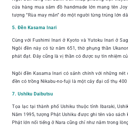
cửa hàng mua sắm đồ handmade lớn mang tên Joyful
tượng “Rùa may mắn” do một người từng trúng lớn dân
5. Đền Kasama Inari
Cùng với Fushimi Inari ở Kyoto và Yutoku Inari ở Sa
Ngôi đền này có từ năm 651, thờ phụng thần Ukano
phát đạt. Đây cũng là vị thần có được sự tín nhiệm củ
Ngôi đền Kasama Inari có sảnh chính với những nét 
đền có trồng Nikabu-no-fuji là một cây đại cổ thụ 40
7. Ushiku Daibutsu
Tọa lạc tại thành phố Ushiku thuộc tỉnh Ibaraki, Us
Năm 1995, tượng Phật Ushiku được ghi tên vào sách k
Phật lớn nổi tiếng ở Nara cũng chỉ như nằm trong lòn