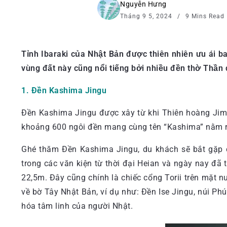
Nguyễn Hưng
Tháng 9 5, 2024
9 Mins Read
Tỉnh Ibaraki của Nhật Bản được thiên nhiên ưu ái b
vùng đất này cũng nổi tiếng bởi nhiều đền thờ Thần 
1. Đền Kashima Jingu
Đền Kashima Jingu được xây từ khi Thiên hoàng Jim
khoảng 600 ngôi đền mang cùng tên “Kashima” nằm rả
Ghé thăm Đền Kashima Jingu, du khách sẽ bắt gặp c
trong các văn kiện từ thời đại Heian và ngày nay đã 
22,5m. Đây cũng chính là chiếc cổng Torii trên mặt n
về bờ Tây Nhật Bản, ví dụ như: Đền Ise Jingu, núi P
hóa tâm linh của người Nhật.