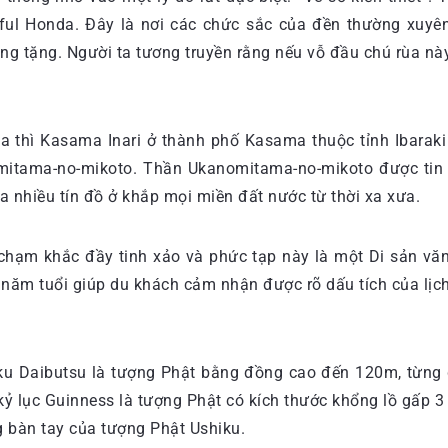
 Honda. Đây là nơi các chức sắc của đền thường xuyên t
g tặng. Người ta tương truyền rằng nếu vỗ đầu chú rùa này
ga thì Kasama Inari ở thành phố Kasama thuộc tỉnh Ibaraki 
mitama-no-mikoto. Thần Ukanomitama-no-mikoto được tin
a nhiều tín đồ ở khắp mọi miền đất nước từ thời xa xưa.
chạm khắc đầy tinh xảo và phức tạp này là một Di sản văn 
0 năm tuổi giúp du khách cảm nhận được rõ dấu tích của lịch
hiku Daibutsu là tượng Phật bằng đồng cao đến 120m, từng
ỷ lục Guinness là tượng Phật có kích thước khổng lồ gấp 3
g bàn tay của tượng Phật Ushiku.