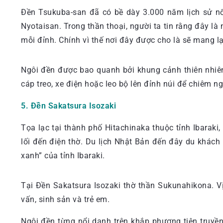
Đền Tsukuba-san đã có bề dày 3.000 năm lịch sử nổi
Nyotaisan. Trong thần thoại, người ta tin rằng đây là 
mỗi đỉnh. Chính vì thế nơi đây được cho là sẽ mang lạ
Ngôi đền được bao quanh bởi khung cảnh thiên nhiên
cáp treo, xe điện hoặc leo bộ lên đỉnh núi để chiêm n
5. Đền Sakatsura Isozaki
Tọa lạc tại thành phố Hitachinaka thuộc tỉnh Ibarak
lối đến điện thờ. Du lịch Nhật Bản đến đây du khác
xanh” của tỉnh Ibaraki.
Tại Đền Sakatsura Isozaki thờ thần Sukunahikona. Vị
vấn, sinh sản và trẻ em.
Ngôi đền từng nổi danh trên khắp phương tiện truyền 