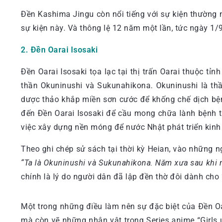
Đền Kashima Jingu còn nổi tiếng với sự kiện thường 
sự kiện này. Và thông lệ 12 năm một lần, tức ngày 1/9
2. Đền Oarai Isosaki
Đền Oarai Isosaki tọa lạc tại thị trấn Oarai thuộc tỉ
thần Okuninushi và Sukunahikona. Okuninushi là th
dược thảo khắp miền sơn cước để khống chế dịch bệnh.
đến Đền Oarai Isosaki để cầu mong chữa lành bệnh tậ
việc xây dựng nền móng để nước Nhật phát triển kinh 
Theo ghi chép sử sách tại thời kỳ Heian, vào những
“Ta là Okuninushi và Sukunahikona. Năm xưa sau khi n
chính là lý do người dân đã lập đền thờ đôi dành cho 2
Một trong những điều làm nên sự đặc biệt của Đền Oa
mà còn vẽ những nhân vật trong Series anime “Girls u