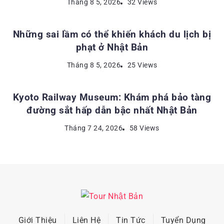
KINH NGHIỆM DU LỊCH NHẬT BẢN
Tháng 8 5, 2026
32 Views
Những sai lầm có thể khiến khách du lịch bị
phạt ở Nhật Bản
ĐỊA ĐIỂM DU LỊCH NHẬT BẢN
Tháng 8 5, 2026
25 Views
Kyoto Railway Museum: Khám phá bảo tàng
đường sắt hấp dẫn bậc nhất Nhật Bản
Tháng 7 24, 2026
58 Views
Giới Thiệu
Liên Hệ
Tin Tức
Tuyển Dụng