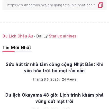
Du Lịch Châu Âu
- Đại Lý
Starlux airlines
Tin Mới Nhất
ĐỊA ĐIỂM DU LỊCH NHẬT BẢN
Sức hút từ nhà tắm công cộng Nhật Bản: Khi
văn hóa trút bỏ mọi rảo cản
ĐỊA ĐIỂM DU LỊCH NHẬT BẢN
Tháng 8 6, 2026
24 Views
Du lịch Okayama 48 giờ: Lịch trình khám phá
vùng đất mặt trời