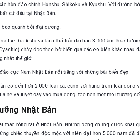
 các hòn đảo chính Honshu, Shikoku và Kyushu. Với đường bờ
 bất cứ đâu tại Nhật Bản.
ở rìa lục địa Á-Âu và lãnh thổ trải dài hơn 3.000 km theo h
 Oyashio) chảy dọc theo bờ biển qua các eo biển khác nhau 
 nhất thế giới.
ản có đến hơn 2.000 loài cá, cùng với hàng trăm loài động
ùa hè và tuyết dày vào mùa đông, tạo nên một môi trường s
ngưỡng Nhật Bản
ai thác rộng rãi ở Nhật Bản. Những bằng chứng được khai q
ững chiếc thuyền độc mộc với niên đại hơn 5.000 năm đã đ