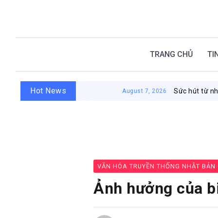
TRANG CHỦ
TI
Hot News
Sức hút từ nhà tắm công cộ
August 7, 2026
VĂN HÓA TRUYỀN THỐNG NHẬT BẢN
Ảnh hưởng của b