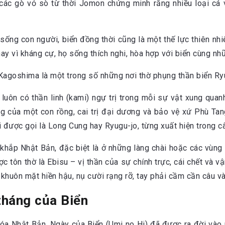
 các gò vỏ sò từ thời Jomon chứng minh rằng nhiều loại cá 
sống con người, biển đồng thời cũng là một thế lực thiên nhi
ay vì kháng cự, họ sống thích nghi, hòa hợp với biển cùng n
uôn có thần linh (kami) ngự trị trong mỗi sự vật xung quan
ng của một con rồng, cai trị đại dương và bảo vệ xứ Phù Tan
 được gọi là Long Cung hay Ryugu-jo, từng xuất hiện trong c
khắp Nhật Bản, đặc biệt là ở những làng chài hoặc các vùng 
c tôn thờ là Ebisu – vị thần của sự chính trực, cái chết và v
huôn mặt hiền hậu, nụ cười rạng rỡ, tay phải cầm cần câu và 
tháng của Biển
hóa Nhật Bản, Ngày của Biển (Umi no Hi) đã được ra đời vào