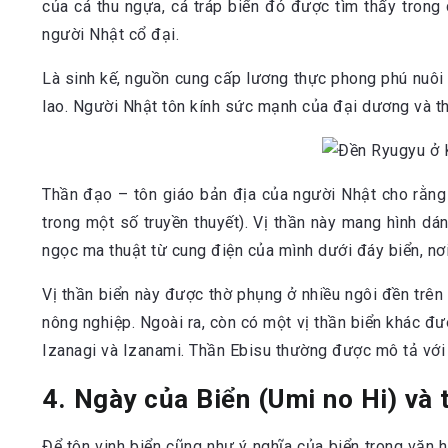
của cá thu ngựa, cá tráp biển đỏ được tìm thấy trong
người Nhật cổ đại.
Là sinh kế, nguồn cung cấp lương thực phong phú nuôi 
lao. Người Nhật tôn kính sức mạnh của đại dương và th
Thần đạo – tôn giáo bản địa của người Nhật cho rằng l
trong một số truyền thuyết). Vị thần này mang hình dá
ngọc ma thuật từ cung điện của mình dưới đáy biển, nơi
Vị thần biển này được thờ phụng ở nhiều ngôi đền trên 
nông nghiệp. Ngoài ra, còn có một vị thần biển khác đượ
Izanagi và Izanami. Thần Ebisu thường được mô tả với k
4. Ngày của Biển (Umi no Hi) và 
Để tôn vinh biển cũng như ý nghĩa của biển trong văn 