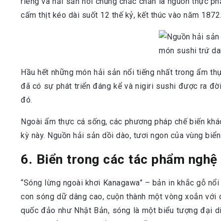
riêng và hải sản nói chung chắc chắn là nguồn thực ph
cấm thịt kéo dài suốt 12 thế kỷ, kết thúc vào năm 1872
Hầu hết những món hải sản nổi tiếng nhất trong ẩm th
đã có sự phát triển đáng kể và nigiri sushi được ra 
đó.
Ngoài ẩm thực cá sống, các phương pháp chế biến khác
kỳ này. Nguồn hải sản dồi dào, tươi ngon của vùng biển
6. Biển trong các tác phẩm nghệ
“Sóng lừng ngoài khơi Kanagawa” – bản in khắc gỗ nổi
con sóng dữ dâng cao, cuộn thành một vòng xoắn với 
quốc đảo như Nhật Bản, sóng là một biểu tượng đại di