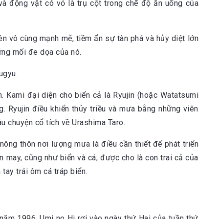
và động vật có vỏ là trụ cột trong chế độ ăn uống của
ên vô cùng mạnh mẽ, tiềm ẩn sự tàn phá và hủy diệt lớn
hững mối đe dọa của nó.
h. Kami đại diện cho biển cả là Ryujin (hoặc Watatsumi
g. Ryujin điều khiển thủy triều và mưa bằng những viên
âu chuyện cổ tích về Urashima Taro.
nông thôn nơi lượng mưa là điều cần thiết để phát triển
ận may, cũng như biển và cá; được cho là con trai cả của
tay trái ôm cá tráp biển.
 năm 1996. Umi no Hi rơi vào ngày thứ Hai của tuần thứ