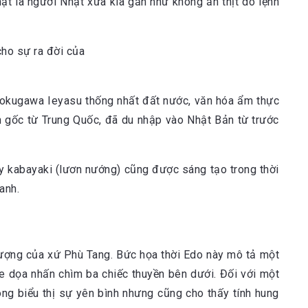
ật là người Nhật xưa kia gần như không ăn thịt do lệnh
 Tokugawa Ieyasu thống nhất đất nước, văn hóa ẩm thực
n gốc từ Trung Quốc, đã du nhập vào Nhật Bản từ trước
y kabayaki (lươn nướng) cũng được sáng tạo trong thời
anh.
tượng của xứ Phù Tang. Bức họa thời Edo này mô tả một
 dọa nhấn chìm ba chiếc thuyền bên dưới. Đối với một
ng biểu thị sự yên bình nhưng cũng cho thấy tính hung