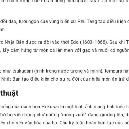
ẩm chính trong chế độ ăn uống của người Nhật. Có một sự th
.
ực Nhật Bản được ra đời vào thời Edo (1603-1868). Sau khi
đời, lấy cảm hứng từ món cá lên men với gạo và muối có nguồ
 như tsukudani (ninh trong nước tương và mirin), tempura ha
 Nhật Bản tạo điều kiện cho sự ra đời của nhiều món ăn trứ d
 thuật
 tiếng của danh họa Hokusai là một hình ảnh mang tính biểu 
đường viền trông như những “móng vuốt” đang giương lên, đe
ện cho nền văn hóa của họ. Chu kỳ tuần hoàn liên tục của só