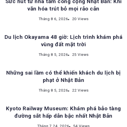
Sức hút từ nhà tắm công cộng Nhật Bản: Khi
văn hóa trút bỏ mọi rảo cản
ĐỊA ĐIỂM DU LỊCH NHẬT BẢN
Tháng 8 6, 2026
20 Views
Du lịch Okayama 48 giờ: Lịch trình khám phá
vùng đất mặt trời
KINH NGHIỆM DU LỊCH NHẬT BẢN
Tháng 8 5, 2026
25 Views
Những sai lầm có thể khiến khách du lịch bị
phạt ở Nhật Bản
ĐỊA ĐIỂM DU LỊCH NHẬT BẢN
Tháng 8 5, 2026
22 Views
Kyoto Railway Museum: Khám phá bảo tàng
đường sắt hấp dẫn bậc nhất Nhật Bản
Tháng 7 24, 2026
54 Views