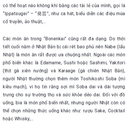
có thể hoạt náo không khí bằng các tài lẻ của mình, gọi là
“Ippatsugei” – “発芸”, như ca hát, biểu diễn các điệu múa
cổ truyền, ảo thuật,…
Các món ăn trong “Bonenkai” cũng rất đa dạng. Do thời
tiết cuối năm ở Nhật Bản bị cái rét bao phủ nên Nabe (lẩu
Nhật) là món ăn rất được ưa chuộng nhất. Ngoài các món
phổ biến khác là Edamame, Sushi hoặc Sashimi, Yakitori
(thịt gà xiên nướng) và Karaage (gà chiên Nhật Bản),
người Nhật thường chọn thêm món Toshikoshi Soba (mì
kiều mạch), vì họ tin rằng sợi mì Soba dai và dài tượng
trưng cho sự trường thọ và sức khỏe dẻo dai. Đối với đồ
uống, bia là món phổ biến nhất, nhưng người Nhật còn có
thể chọn những thức uống khác như: rượu Sake, Cocktail
hoặc Whisky,…