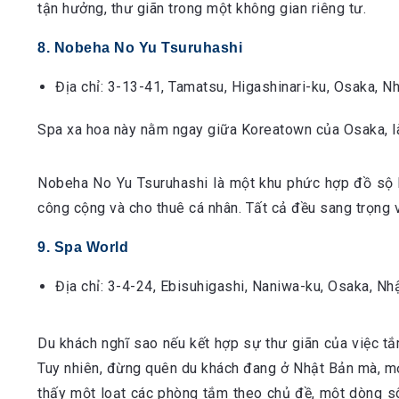
tận hưởng, thư giãn trong một không gian riêng tư.
8. Nobeha No Yu Tsuruhashi
Địa chỉ: 3-13-41, Tamatsu, Higashinari-ku, Osaka, N
Spa xa hoa này nằm ngay giữa Koreatown của Osaka, là 
Nobeha No Yu Tsuruhashi là một khu phức hợp đồ sộ b
công cộng và cho thuê cá nhân. Tất cả đều sang trọng và 
9. Spa World
Địa chỉ: 3-4-24, Ebisuhigashi, Naniwa-ku, Osaka, Nh
Du khách nghĩ sao nếu kết hợp sự thư giãn của việc t
Tuy nhiên, đừng quên du khách đang ở Nhật Bản mà, mọi 
thấy một loạt các phòng tắm theo chủ đề, một dòng sôn