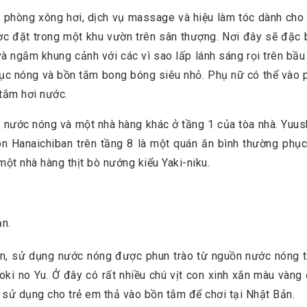
, phòng xông hơi, dịch vụ massage và hiệu làm tóc dành ch
ược đặt trong một khu vườn trên sân thượng. Nơi đây sẽ đặc b
 ngắm khung cảnh với các vì sao lấp lánh sáng rọi trên bầu 
ục nóng và bồn tắm bong bóng siêu nhỏ. Phụ nữ có thể vào p
tắm hơi nước.
ối nước nóng và một nhà hàng khác ở tầng 1 của tòa nhà. Yuu
n Hanaichiban trên tầng 8 là một quán ăn bình thường phục
một nhà hàng thịt bò nướng kiểu Yaki-niku.
ản.
ên, sử dụng nước nóng được phun trào từ nguồn nước nóng t
ki no Yu. Ở đây có rất nhiều chú vịt con xinh xắn màu vàng
 sử dụng cho trẻ em thả vào bồn tắm để chơi tại Nhật Bản.