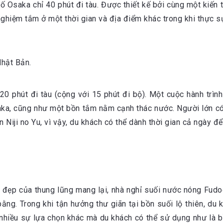
saka chỉ 40 phút đi tàu. Được thiết kế bởi cùng một kiến ​​t
ghiệm tắm ở một thời gian và địa điểm khác trong khi thực s
Nhật Bản.
0 phút đi tàu (cộng với 15 phút đi bộ). Một cuộc hành trì
aka, cũng như một bồn tắm nằm cạnh thác nước. Người lớn có
iji no Yu, vì vậy, du khách có thể dành thời gian cả ngày để
ẻ đẹp của thung lũng mang lại, nhà nghỉ suối nước nóng Fud
ằng. Trong khi tận hưởng thư giãn tại bồn suối lộ thiên, du
t nhiều sự lựa chọn khác mà du khách có thể sử dụng như là 