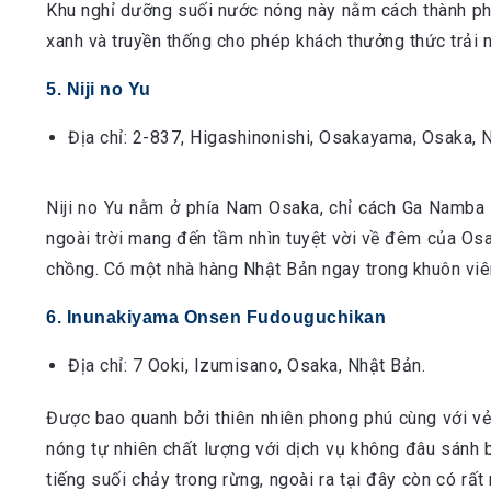
Khu nghỉ dưỡng suối nước nóng này nằm cách thành phố O
xanh và truyền thống cho phép khách thưởng thức trải n
5. Niji no Yu
Địa chỉ: 2-837, Higashinonishi, Osakayama, Osaka, 
Niji no Yu nằm ở phía Nam Osaka, chỉ cách Ga Namba 2
ngoài trời mang đến tầm nhìn tuyệt vời về đêm của Os
chồng. Có một nhà hàng Nhật Bản ngay trong khuôn viên N
6. Inunakiyama Onsen Fudouguchikan
Địa chỉ: 7 Ooki, Izumisano, Osaka, Nhật Bản.
Được bao quanh bởi thiên nhiên phong phú cùng với v
nóng tự nhiên chất lượng với dịch vụ không đâu sánh b
tiếng suối chảy trong rừng, ngoài ra tại đây còn có rấ