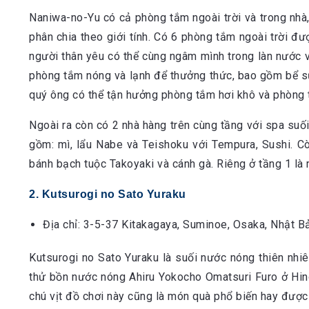
Naniwa-no-Yu có cả phòng tắm ngoài trời và trong nhà
phân chia theo giới tính. Có 6 phòng tắm ngoài trời đ
người thân yêu có thể cùng ngâm mình trong làn nước và
phòng tắm nóng và lạnh để thưởng thức, bao gồm bể s
quý ông có thể tận hưởng phòng tắm hơi khô và phòng 
Ngoài ra còn có 2 nhà hàng trên cùng tầng với spa su
gồm: mì, lẩu Nabe và Teishoku với Tempura, Sushi. Cò
bánh bạch tuộc Takoyaki và cánh gà. Riêng ở tầng 1 là 
2. Kutsurogi no Sato Yuraku
Địa chỉ: 3-5-37 Kitakagaya, Suminoe, Osaka, Nhật B
Kutsurogi no Sato Yuraku là suối nước nóng thiên nhi
thử bồn nước nóng Ahiru Yokocho Omatsuri Furo ở Hino
chú vịt đồ chơi này cũng là món quà phổ biến hay được