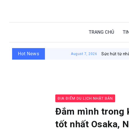
TRANG CHỦ
TI
Hot News
Sức hút từ nhà tắm công cộ
August 7, 2026
ĐỊA ĐIỂM DU LỊCH NHẬT BẢN
Đắm mình trong k
tốt nhất Osaka, 