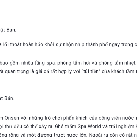
hật Bản.
lối thoát hoàn hảo khỏi sự nhộn nhịp thành phố ngay trong c
ao gồm nhiều tầng spa, phòng tắm hơi và phòng tắm nhiệt,
quan trọng là giá cả rất hợp lý với “túi tiền” của khách tầm 
ật Bản.
ắm Onsen với những trò chơi phấn khích của công viên nước, 
thứ đều có thể xảy ra. Ghé thăm Spa World và trải nghiệm khu
g rộng và một đường trượt nước lớn. Ngoài ra còn có rất nh