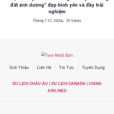
đất ánh dương” đẹp bình yên và đầy trải
nghiệm
Tháng 7 21, 2026
70 Views
Giới Thiệu
Liên Hệ
Tin Tức
Tuyển Dụng
DU LỊCH CHÂU ÂU
|
DU LỊCH CANADA
|
CHINA
AIRLINES