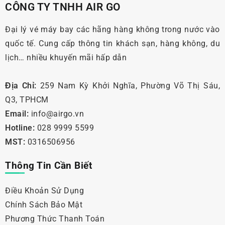
CÔNG TY TNHH AIR GO
Đại lý vé máy bay các hãng hàng không trong nước vào
quốc tế. Cung cấp thông tin khách sạn, hàng không, du
lịch… nhiều khuyến mãi hấp dẫn
Địa Chỉ:
259 Nam Kỳ Khởi Nghĩa, Phường Võ Thị Sáu,
Q3, TPHCM
Email:
info@airgo.vn
Hotline:
028 9999 5599
MST:
0316506956
Thông Tin Cần Biết
Điều Khoản Sử Dụng
Chính Sách Bảo Mật
Phương Thức Thanh Toán