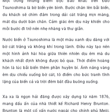
Một trong những điểm độc đáo khác trên Đảo
Tsunoshima là bờ biển yên bình. Bước chân lên bãi biển,
du khách sẽ chìm đắm trong dải cát trắng mịn màng,
mát dịu dưới bàn chân. Cảm giác êm dịu này khiến cho
mỗi bước đi trở nên nhẹ nhàng và thư giãn.
Nước biển ở Tsunoshima là một màu xanh dịu dàng với
bờ cát trắng và không khí trong lành. Điều này tạo nên
một hình ảnh hài hòa giữa thiên nhiên dịu êm mà du
khách nhất định không được bỏ qua. Thời điểm hoàng
hôn là lúc bãi biển thêm phần huyền bí. Ánh nắng vàng
êm dịu chiếu xuống bờ cát, tô điểm cho bức tranh tĩnh
lặng của biển cả và trời đêm bắt đầu buông xuống.
Xa xa là ngọn hải đăng được xây dựng từ năm 1876,
mang dấu ấn của nhà thiết kế Richard Henry Brunton.
Brunton là một cố vấn nước ngoài cho chính phủ Meiji,