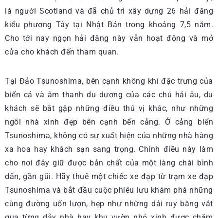
là người Scotland và đã chủ trì xây dựng 26 hải đăng
kiểu phương Tây tại Nhật Bản trong khoảng 7,5 năm.
Cho tới nay ngọn hải đăng này vẫn hoạt động và mở
cửa cho khách đến tham quan.
Tại Đảo Tsunoshima, bên cạnh không khí đặc trưng của
biển cả và âm thanh du dương của các chú hải âu, du
khách sẽ bắt gặp những điều thú vị khác, như những
ngôi nhà xinh đẹp bên cạnh bến cảng. Ở cảng biển
Tsunoshima, không có sự xuất hiện của những nhà hàng
xa hoa hay khách sạn sang trọng. Chính điều này làm
cho nơi đây giữ được bản chất của một làng chài bình
dân, gần gũi. Hãy thuê một chiếc xe đạp từ trạm xe đạp
Tsunoshima và bắt đầu cuộc phiêu lưu khám phá những
cùng đường uốn lượn, hẹp như những dải ruy băng vắt
qua từng dãy nhà hay khu vườn nhỏ xinh được chăm