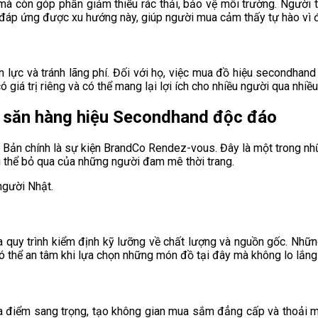
mà còn góp phần giảm thiểu rác thải, bảo vệ môi trường. Người 
 đáp ứng được xu hướng này, giúp người mua cảm thấy tự hào vì 
n lực và tránh lãng phí. Đối với họ, việc mua đồ hiệu secondhand
 giá trị riêng và có thể mang lại lợi ích cho nhiều người qua nhiều
i săn hàng hiệu Secondhand độc đáo
ật Bản chính là sự kiện BrandCo Rendez-vous. Đây là một trong 
ng thể bỏ qua của những người đam mê thời trang.
a quy trình kiểm định kỹ lưỡng về chất lượng và nguồn gốc. N
ó thể an tâm khi lựa chọn những món đồ tại đây mà không lo lắng
điểm sang trọng, tạo không gian mua sắm đẳng cấp và thoải mái