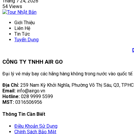
Tháng 7 24, 2026
54 Views
Giới Thiệu
Liên Hệ
Tin Tức
Tuyển Dụng
CÔNG TY TNHH AIR GO
Đại lý vé máy bay các hãng hàng không trong nước vào quốc tế.
Địa Chỉ:
259 Nam Kỳ Khởi Nghĩa, Phường Võ Thị Sáu, Q3, TPH
Email:
info@airgo.vn
Hotline:
028 9999 5599
MST:
0316506956
Thông Tin Cần Biết
Điều Khoản Sử Dụng
Chính Sách Bảo Mật