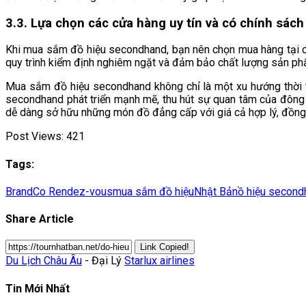
3.3. Lựa chọn các cửa hàng uy tín và có chính sác
Khi mua sắm đồ hiệu secondhand, bạn nên chọn mua hàng tại c
quy trình kiểm định nghiêm ngặt và đảm bảo chất lượng sản ph
Mua sắm đồ hiệu secondhand không chỉ là một xu hướng thời tr
secondhand phát triển mạnh mẽ, thu hút sự quan tâm của đông 
dễ dàng sở hữu những món đồ đẳng cấp với giá cả hợp lý, đồng 
Post Views:
421
Tags:
BrandCo Rendez-vous
mua sắm đồ hiệu
Nhật Bản
ồ hiệu second
Share Article
Link Copied!
Du Lịch Châu Âu
- Đại Lý
Starlux airlines
Tin Mới Nhất