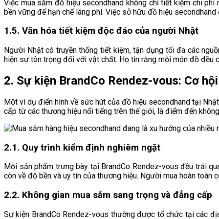
Việc mua sắm đồ hiệu secondhand không chỉ tiết kiệm chi phí 
bền vững để hạn chế lãng phí. Việc sở hữu đồ hiệu secondhand
1.5. Văn hóa tiết kiệm độc đáo của người Nhật
Người Nhật có truyền thống tiết kiệm, tận dụng tối đa các nguồ
hiện sự tôn trọng đối với vật chất. Họ tin rằng mỗi món đồ đều có
2. Sự kiện BrandCo Rendez-vous: Cơ hộ
Một ví dụ điển hình về sức hút của đồ hiệu secondhand tại Nh
cấp từ các thương hiệu nổi tiếng trên thế giới, là điểm đến khô
2.1. Quy trình kiểm định nghiêm ngặt
Mỗi sản phẩm trưng bày tại BrandCo Rendez-vous đều trải qu
còn về độ bền và uy tín của thương hiệu. Người mua hoàn toàn c
2.2. Không gian mua sắm sang trọng và đẳng cấp
Sự kiện BrandCo Rendez-vous thường được tổ chức tại các địa 