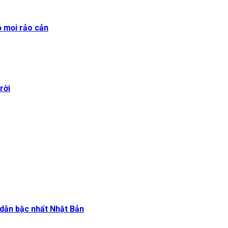
ỏ mọi rảo cản
rời
dẫn bậc nhất Nhật Bản