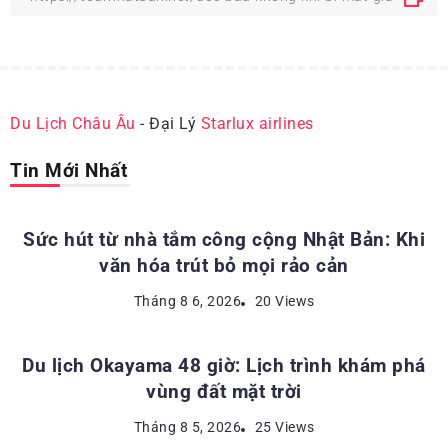
Du Lịch Châu Âu
- Đại Lý
Starlux airlines
Tin Mới Nhất
ĐỊA ĐIỂM DU LỊCH NHẬT BẢN
Sức hút từ nhà tắm công cộng Nhật Bản: Khi
văn hóa trút bỏ mọi rảo cản
ĐỊA ĐIỂM DU LỊCH NHẬT BẢN
Tháng 8 6, 2026
20 Views
Du lịch Okayama 48 giờ: Lịch trình khám phá
vùng đất mặt trời
KINH NGHIỆM DU LỊCH NHẬT BẢN
Tháng 8 5, 2026
25 Views