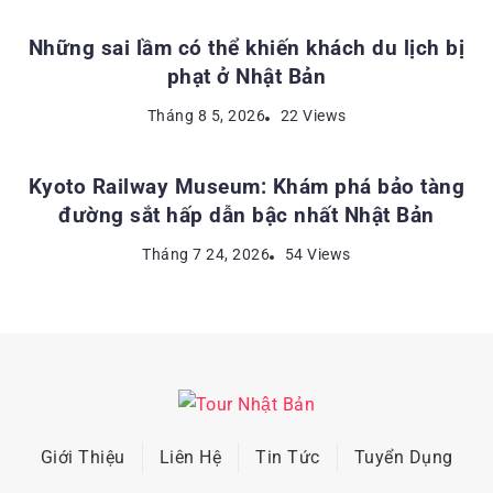
Những sai lầm có thể khiến khách du lịch bị
phạt ở Nhật Bản
ĐỊA ĐIỂM DU LỊCH NHẬT BẢN
Tháng 8 5, 2026
22 Views
Kyoto Railway Museum: Khám phá bảo tàng
đường sắt hấp dẫn bậc nhất Nhật Bản
Tháng 7 24, 2026
54 Views
Giới Thiệu
Liên Hệ
Tin Tức
Tuyển Dụng