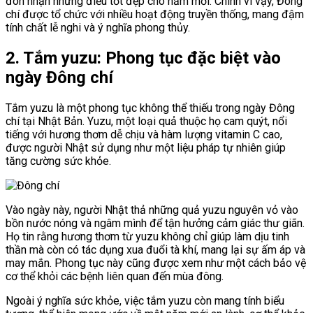
đón nhận những điều tốt đẹp cho năm mới. Chính vì vậy, Đông
chí được tổ chức với nhiều hoạt động truyền thống, mang đậm
tính chất lễ nghi và ý nghĩa phong thủy.
2. Tắm yuzu: Phong tục đặc biệt vào
ngày Đông chí
Tắm yuzu là một phong tục không thể thiếu trong ngày Đông
chí tại Nhật Bản. Yuzu, một loại quả thuộc họ cam quýt, nổi
tiếng với hương thơm dễ chịu và hàm lượng vitamin C cao,
được người Nhật sử dụng như một liệu pháp tự nhiên giúp
tăng cường sức khỏe.
Vào ngày này, người Nhật thả những quả yuzu nguyên vỏ vào
bồn nước nóng và ngâm mình để tận hưởng cảm giác thư giãn.
Họ tin rằng hương thơm từ yuzu không chỉ giúp làm dịu tinh
thần mà còn có tác dụng xua đuổi tà khí, mang lại sự ấm áp và
may mắn. Phong tục này cũng được xem như một cách bảo vệ
cơ thể khỏi các bệnh liên quan đến mùa đông.
Ngoài ý nghĩa sức khỏe, việc tắm yuzu còn mang tính biểu