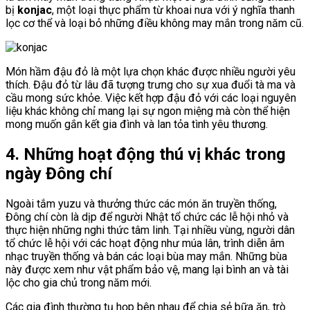
bị
konjac
, một loại thực phẩm từ khoai nưa với ý nghĩa thanh
lọc cơ thể và loại bỏ những điều không may mắn trong năm cũ.
Món hầm đậu đỏ là một lựa chọn khác được nhiều người yêu
thích. Đậu đỏ từ lâu đã tượng trưng cho sự xua đuổi tà ma và
cầu mong sức khỏe. Việc kết hợp đậu đỏ với các loại nguyên
liệu khác không chỉ mang lại sự ngon miệng mà còn thể hiện
mong muốn gắn kết gia đình và lan tỏa tình yêu thương.
4. Những hoạt động thú vị khác trong
ngày Đông chí
Ngoài tắm yuzu và thưởng thức các món ăn truyền thống,
Đông chí còn là dịp để người Nhật tổ chức các lễ hội nhỏ và
thực hiện những nghi thức tâm linh. Tại nhiều vùng, người dân
tổ chức lễ hội với các hoạt động như múa lân, trình diễn âm
nhạc truyền thống và bán các loại bùa may mắn. Những bùa
này được xem như vật phẩm bảo vệ, mang lại bình an và tài
lộc cho gia chủ trong năm mới.
Các gia đình thường tụ họp bên nhau để chia sẻ bữa ăn, trò