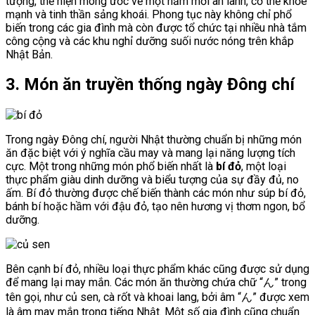
tượng, thể hiện mong ước về một năm mới an lành, cơ thể khỏe
mạnh và tinh thần sảng khoái. Phong tục này không chỉ phổ
biến trong các gia đình mà còn được tổ chức tại nhiều nhà tắm
công cộng và các khu nghỉ dưỡng suối nước nóng trên khắp
Nhật Bản.
3. Món ăn truyền thống ngày Đông chí
Trong ngày Đông chí, người Nhật thường chuẩn bị những món
ăn đặc biệt với ý nghĩa cầu may và mang lại năng lượng tích
cực. Một trong những món phổ biến nhất là
bí đỏ
, một loại
thực phẩm giàu dinh dưỡng và biểu tượng của sự đầy đủ, no
ấm. Bí đỏ thường được chế biến thành các món như súp bí đỏ,
bánh bí hoặc hầm với đậu đỏ, tạo nên hương vị thơm ngon, bổ
dưỡng.
Bên cạnh bí đỏ, nhiều loại thực phẩm khác cũng được sử dụng
để mang lại may mắn. Các món ăn thường chứa chữ “ん” trong
tên gọi, như củ sen, cà rốt và khoai lang, bởi âm “ん” được xem
là âm may mắn trong tiếng Nhật. Một số gia đình cũng chuẩn