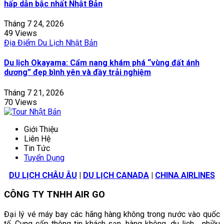
hấp dẫn bậc nhất Nhật Bản
Tháng 7 24, 2026
49 Views
Địa Điểm Du Lịch Nhật Bản
Du lịch Okayama: Cẩm nang khám phá “vùng đất ánh
dương” đẹp bình yên và đầy trải nghiệm
Tháng 7 21, 2026
70 Views
Giới Thiệu
Liên Hệ
Tin Tức
Tuyển Dụng
DU LỊCH CHÂU ÂU
|
DU LỊCH CANADA
|
CHINA AIRLINES
CÔNG TY TNHH AIR GO
Đại lý vé máy bay các hãng hàng không trong nước vào quốc
tế. Cung cấp thông tin khách sạn, hàng không, du lịch… nhiều