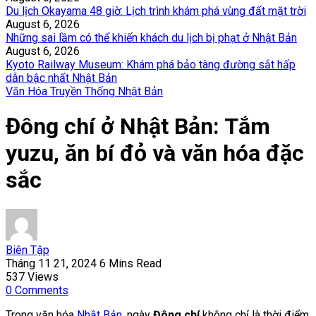
Du lịch Okayama 48 giờ: Lịch trình khám phá vùng đất mặt trời
August 6, 2026
Những sai lầm có thể khiến khách du lịch bị phạt ở Nhật Bản
August 6, 2026
Kyoto Railway Museum: Khám phá bảo tàng đường sắt hấp
dẫn bậc nhất Nhật Bản
Văn Hóa Truyền Thống Nhật Bản
Đông chí ở Nhật Bản: Tắm
yuzu, ăn bí đỏ và văn hóa đặc
sắc
Biên Tập
Tháng 11 21, 2024
6 Mins Read
537
Views
0
Comments
Trong văn hóa
Nhật Bản
, ngày
Đông chí
không chỉ là thời điểm