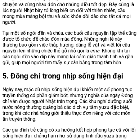
chuyện và cùng nhau đón chờ những điều tốt đẹp. Đây cũng là
lúc người Nhật bày tỏ lòng biết ơn đối với thiên nhiên, cầu
mong mùa màng bội thu và sức khỏe dồi dào cho tất cả mọi
người.
Tại một số ngôi đền và chùa, các buổi cầu nguyện tập thể cũng
được tổ chức để chào đón mùa đông. Những nghi lễ này
thường bao gồm việc thắp hương, dâng lễ vật và viết lời cầu
nguyện lên những chiếc thẻ gỗ nhỏ gọi là
ema
. Không khí tại
các ngôi đền vào dịp này mang lại cảm giác thanh tịnh và gần
gũi, giúp mọi người tìm thấy sự cân bằng trong tâm hồn.
5. Đông chí trong nhịp sống hiện đại
Ngày nay, mặc dù nhịp sống hiện đại khiến một số phong tục
truyền thống có phần giảm bớt, nhưng ý nghĩa của ngày Đông
chí vẫn được người Nhật trân trọng. Các khu nghỉ dưỡng suối
nước nóng thường quảng bá các dịch vụ tắm yuzu đặc biệt,
trong khi các nhà hàng giới thiệu thực đơn riêng với các món
ăn truyền thống.
Các gia đình trẻ cũng có xu hướng kết hợp phong tục cũ với lối
sống hiện đại, chẳng hạn như sử dụng tinh dầu yuzu trong