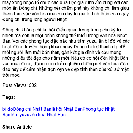
máy xông hoặc tổ chức các bữa tiệc gia đình ấm cúng với các
món ăn Đông chí. Những nét chấm phá này không chỉ làm giàu
thêm bản sắc văn hóa mà còn duy trì giá trị tinh thần của ngày
Đông chí trong lòng người Nhật.
Đông chí không chỉ là thời điểm quan trọng trong chu kỳ tự
nhiên mà còn là một phần không thể thiếu trong văn hóa Nhật
Bản. Với các phong tục đặc sắc như tắm yuzu, ăn bí đỏ và các
hoạt động truyền thống khác, ngày Đông chí trở thành dịp để
mỗi người làm mới bản thân, gắn kết gia đình và cầu mong
những điều tốt đẹp cho năm mới. Nếu có cơ hội đến Nhật Bản
vào mùa đông, đừng quên trải nghiệm những nét văn hóa độc
đáo này để cảm nhận trọn vẹn vẻ đẹp tinh thần của xứ sở mặt
trời mọc.
Post Views:
632
Tags:
bí đỏ
Đông chí Nhật Bản
lễ hội Nhật Bản
Phong tục Nhật
Bản
tắm yuzu
văn hóa Nhật Bản
Share Article