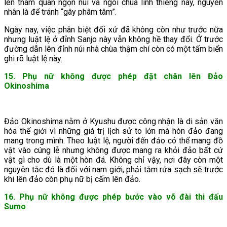
lên tham quan ngọn núi và ngôi chùa linh thiêng này, nguyên
nhân là để tránh “gây phâm tâm”.
Ngày nay, việc phân biệt đối xử đã không còn như trước nữa
nhưng luật lệ ở đỉnh Sanjo này vẫn không hề thay đổi. Ở trước
đường dẫn lên đỉnh núi nhà chùa thậm chí còn có một tấm biển
ghi rõ luật lệ này.
15. Phụ nữ không được phép đặt chân lên Đảo
Okinoshima
Đảo Okinoshima nằm ở Kyushu được công nhận là di sản văn
hóa thế giới vì những giá trị lịch sử to lớn mà hòn đảo đang
mang trong mình. Theo luật lệ, người đến đảo có thể mang đồ
vật vào cúng lễ nhưng không được mang ra khỏi đảo bất cứ
vật gì cho dù là một hòn đá. Không chỉ vậy, nơi đây còn một
nguyên tắc đó là đối với nam giới, phải tắm rửa sạch sẽ trước
khi lên đảo còn phụ nữ bị cấm lên đảo.
16. Phụ nữ không được phép bước vào võ đài thi đấu
Sumo