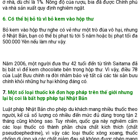
ở nhà, dù chỉ là 1%. Nồng độ của rượu, bia đã được Chính phủ
và nhà sản xuất quy định nghiêm ngặt.
6. Có thể bị bỏ tù vì bỏ kem vào hộp thư
Bỏ kem vào hộp thư nghe có vẻ như một trò đùa vô hại, nhưng
ở Nhật Bản, bạn có thể bị phạt tù tới 5 năm hoặc bị phạt tối đa
500.000 Yên nếu làm như vậy.
Năm 2006, một người đưa thư 42 tuổi đến từ tỉnh Saitama đã
bị bắt vì để kem chocolate bên trong hộp thư. Vì vậy, điều 78
của Luật Bưu chính ra đời nhằm bảo vệ tất cả các tài sản bưu
chính khỏi những hư hại không đáng có.
7.
Một số loại thuốc kê đơn hợp pháp trên thế giới nhưng
lại bị coi là bất hợp pháp tại Nhật Bản
Luật pháp Nhật Bản cho phép du khách mang nhiều thuốc theo
người, kể cả số lượng có nhiều đến mức đủ dùng trong tận 2
tháng cũng không sao. Tuy nhiên, quốc gia này nghiêm cấm
các loại thuốc có thành phần chứa chất kích thích (chất
pseudoephedrine), vì vậy các loại thuốc xông xoang, thuốc
chống dị ứng và các chất giảm đau sẽ không được phép mang