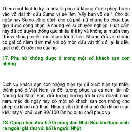
Thêm một luật lê kỳ lạ nữa là phụ nữ không được phép bước
vào võ đài thi đấu Sumo vì sẽ làm “vấy bẩn võ đài”. Cho dù
ngày nay Sumo cũng dành cho cả phái nữ nhưng họ chưa bao
giờ được công nhận là những võ sĩ chuyên nghiệp. Luật cấm
này đã có truyền thống qua nhiều thế kỷ và không ai muốn thay
đổi vì không muốn xúc phạm tới tổ tiên. Nhưng đối với những
cô gái có niềm đam mê với bộ môn đấu vật thì đó lại là điều
giết chết đi ước mơ của họ.
17. Phụ nữ không được ở trong một số khách sạn con
nhộng
Dịch vụ khách sạn con nhộng hiện tại đã xuất hiện tại nhiều
thành phố ở Việt Nam và đối tượng phục vụ cả nam lẫn nữ.
Nhưng tại Nhật Bản, đối tượng hướng tới là các doanh nhân
nam, mặc dù ngày nay có một số khách sạn con nhộng cho
phép du khách nữ thuê. Nhưng vẫn rất ít phụ nữ đến khách sạn
kiểu này vì phải đến 99/100 lần họ bị từ chối phục vụ.
18. Công nhận đứa trẻ là công dân Nhật Bản khi được sinh
ra ngoài giá thú với bố là người Nhật