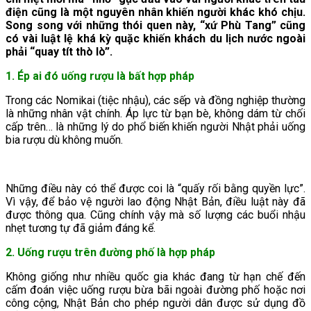
điện cũng là một nguyên nhân khiến người khác khó chịu.
Song song với những thói quen này, “xứ Phù Tang” cũng
có vài luật lệ khá kỳ quặc khiến khách du lịch nước ngoài
phải “quay tít thò lò”.
1. Ép ai đó uống rượu là bất hợp pháp
Trong các Nomikai (tiệc nhậu), các sếp và đồng nghiệp thường
là những nhân vật chính. Áp lực từ bạn bè, không dám từ chối
cấp trên… là những lý do phổ biến khiến người Nhật phải uống
bia rượu dù không muốn.
Những điều này có thể được coi là “quấy rối bằng quyền lực”.
Vì vậy, để bảo vệ người lao động Nhật Bản, điều luật này đã
được thông qua. Cũng chính vậy mà số lượng các buổi nhậu
nhẹt tương tự đã giảm đáng kể.
2. Uống rượu trên đường phố là hợp pháp
Không giống như nhiều quốc gia khác đang từ hạn chế đến
cấm đoán việc uống rượu bừa bãi ngoài đường phố hoặc nơi
công cộng, Nhật Bản cho phép người dân được sử dụng đồ