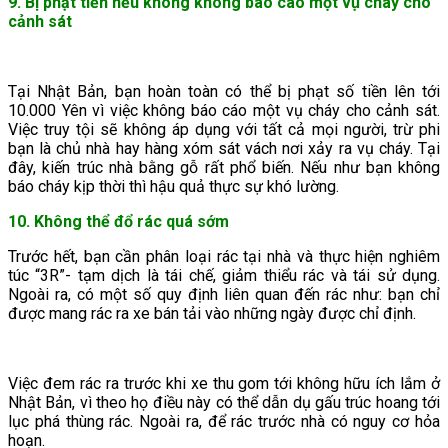
9. Bị phạt tiền nếu không không báo cáo một vụ cháy cho
cảnh sát
Tại Nhật Bản, bạn hoàn toàn có thể bị phạt số tiền lên tới
10.000 Yên vì việc không báo cáo một vụ cháy cho cảnh sát.
Việc truy tội sẽ không áp dụng với tất cả mọi người, trừ phi
bạn là chủ nhà hay hàng xóm sát vách nơi xảy ra vụ cháy. Tại
đây, kiến trúc nhà bằng gỗ rất phổ biến. Nếu như bạn không
báo cháy kịp thời thì hậu quả thực sự khó lường.
10. Không thể đổ rác quá sớm
Trước hết, bạn cần phân loại rác tại nhà và thực hiện nghiêm
túc “3R”- tạm dịch là tái chế, giảm thiểu rác và tái sử dụng.
Ngoài ra, có một số quy định liên quan đến rác như: bạn chỉ
được mang rác ra xe bán tải vào những ngày được chỉ định.
Việc đem rác ra trước khi xe thu gom tới không hữu ích lắm ở
Nhật Bản, vì theo họ điều này có thể dẫn dụ gấu trúc hoang tới
lục phá thùng rác. Ngoài ra, để rác trước nhà có nguy cơ hỏa
hoạn.