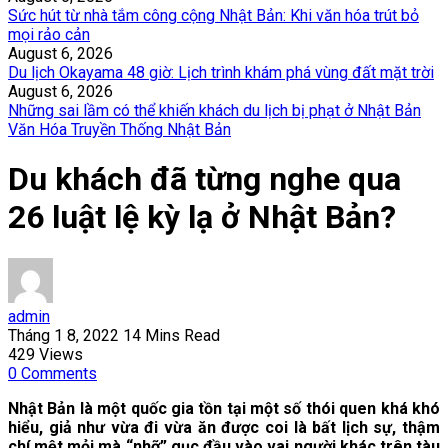
Sức hút từ nhà tắm công cộng Nhật Bản: Khi văn hóa trút bỏ
mọi rảo cản
August 6, 2026
Du lịch Okayama 48 giờ: Lịch trình khám phá vùng đất mặt trời
August 6, 2026
Những sai lầm có thể khiến khách du lịch bị phạt ở Nhật Bản
Văn Hóa Truyền Thống Nhật Bản
Du khách đã từng nghe qua
26 luật lệ kỳ lạ ở Nhật Bản?
admin
Tháng 1 8, 2022
14 Mins Read
429
Views
0
Comments
Nhật Bản là một quốc gia tồn tại một số thói quen khá khó
hiểu, giả như vừa đi vừa ăn được coi là bất lịch sự, thậm
chí mệt mỏi mà “nhỡ” gục đầu vào vai người khác trên tàu