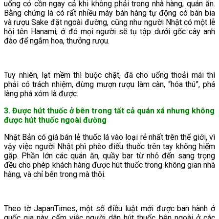
uống có cồn ngay cả khi không phải trong nhà hàng, quán ăn.
Bằng chứng là có rất nhiều máy bán hàng tự động có bán bia
và rượu Sake đặt ngoài đường, cũng như người Nhật có một lễ
hội tên Hanami, ở đó mọi người sẽ tụ tập dưới gốc cây anh
đào để ngắm hoa, thưởng rượu.
Tuy nhiên, lạt mềm thì buộc chặt, đã cho uống thoải mái thì
phải có trách nhiệm, đừng mượn rượu làm càn, “hóa thú”, phá
làng phá xóm là được.
3. Được hút thuốc ở bên trong tất cả quán xá nhưng không
được hút thuốc ngoài đường
Nhật Bản có giá bán lẻ thuốc lá vào loại rẻ nhất trên thế giới, vì
vậy việc người Nhật phì phèo điếu thuốc trên tay không hiếm
gặp. Phần lớn các quán ăn, quầy bar từ nhỏ đến sang trọng
đều cho phép khách hàng được hút thuốc trong không gian nhà
hàng, và chỉ bên trong mà thôi.
Theo tờ JapanTimes, một số điều luật mới được ban hành ở
quốc gia này cấm việc người dân hút thuốc bên ngoài ở các