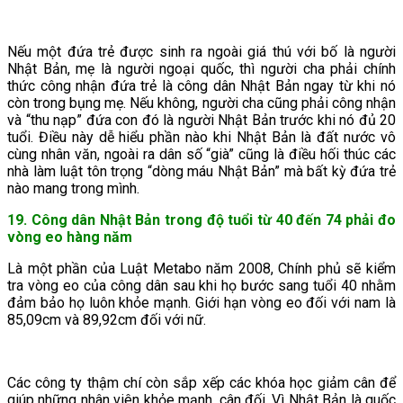
Nếu một đứa trẻ được sinh ra ngoài giá thú với bố là người
Nhật Bản, mẹ là người ngoại quốc, thì người cha phải chính
thức công nhận đứa trẻ là công dân Nhật Bản ngay từ khi nó
còn trong bụng mẹ. Nếu không, người cha cũng phải công nhận
và “thu nạp” đứa con đó là người Nhật Bản trước khi nó đủ 20
tuổi. Điều này dễ hiểu phần nào khi Nhật Bản là đất nước vô
cùng nhân văn, ngoài ra dân số “già” cũng là điều hối thúc các
nhà làm luật tôn trọng “dòng máu Nhật Bản” mà bất kỳ đứa trẻ
nào mang trong mình.
19. Công dân Nhật Bản trong độ tuổi từ 40 đến 74 phải đo
vòng eo hàng năm
Là một phần của Luật Metabo năm 2008, Chính phủ sẽ kiểm
tra vòng eo của công dân sau khi họ bước sang tuổi 40 nhằm
đảm bảo họ luôn khỏe mạnh. Giới hạn vòng eo đối với nam là
85,09cm và 89,92cm đối với nữ.
Các công ty thậm chí còn sắp xếp các khóa học giảm cân để
giúp những nhân viên khỏe mạnh, cân đối. Vì Nhật Bản là quốc