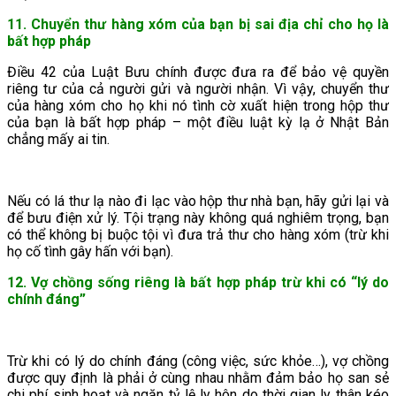
11. Chuyển thư hàng xóm của bạn bị sai địa chỉ cho họ là
bất hợp pháp
Điều 42 của Luật Bưu chính được đưa ra để bảo vệ quyền
riêng tư của cả người gửi và người nhận. Vì vậy, chuyển thư
của hàng xóm cho họ khi nó tình cờ xuất hiện trong hộp thư
của bạn là bất hợp pháp – một điều luật kỳ lạ ở Nhật Bản
chẳng mấy ai tin.
Nếu có lá thư lạ nào đi lạc vào hộp thư nhà bạn, hãy gửi lại và
để bưu điện xử lý. Tội trạng này không quá nghiêm trọng, bạn
có thể không bị buộc tội vì đưa trả thư cho hàng xóm (trừ khi
họ cố tình gây hấn với bạn).
12. Vợ chồng sống riêng là bất hợp pháp trừ khi có “lý do
chính đáng”
Trừ khi có lý do chính đáng (công việc, sức khỏe…), vợ chồng
được quy định là phải ở cùng nhau nhằm đảm bảo họ san sẻ
chi phí sinh hoạt và ngăn tỷ lệ ly hôn do thời gian ly thân kéo