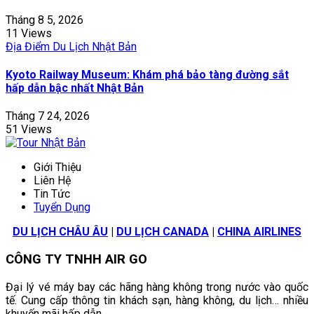
Tháng 8 5, 2026
11 Views
Địa Điểm Du Lịch Nhật Bản
Kyoto Railway Museum: Khám phá bảo tàng đường sắt
hấp dẫn bậc nhất Nhật Bản
Tháng 7 24, 2026
51 Views
Giới Thiệu
Liên Hệ
Tin Tức
Tuyển Dụng
DU LỊCH CHÂU ÂU
|
DU LỊCH CANADA
|
CHINA AIRLINES
CÔNG TY TNHH AIR GO
Đại lý vé máy bay các hãng hàng không trong nước vào quốc
tế. Cung cấp thông tin khách sạn, hàng không, du lịch… nhiều
khuyến mãi hấp dẫn