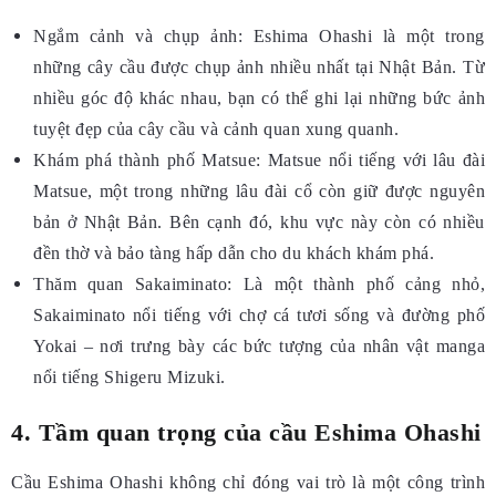
Ngắm cảnh và chụp ảnh: Eshima Ohashi là một trong
những cây cầu được chụp ảnh nhiều nhất tại Nhật Bản. Từ
nhiều góc độ khác nhau, bạn có thể ghi lại những bức ảnh
tuyệt đẹp của cây cầu và cảnh quan xung quanh.
Khám phá thành phố Matsue: Matsue nổi tiếng với lâu đài
Matsue, một trong những lâu đài cổ còn giữ được nguyên
bản ở Nhật Bản. Bên cạnh đó, khu vực này còn có nhiều
đền thờ và bảo tàng hấp dẫn cho du khách khám phá.
Thăm quan Sakaiminato: Là một thành phố cảng nhỏ,
Sakaiminato nổi tiếng với chợ cá tươi sống và đường phố
Yokai – nơi trưng bày các bức tượng của nhân vật manga
nổi tiếng Shigeru Mizuki.
4. Tầm quan trọng của cầu Eshima Ohashi
Cầu Eshima Ohashi không chỉ đóng vai trò là một công trình