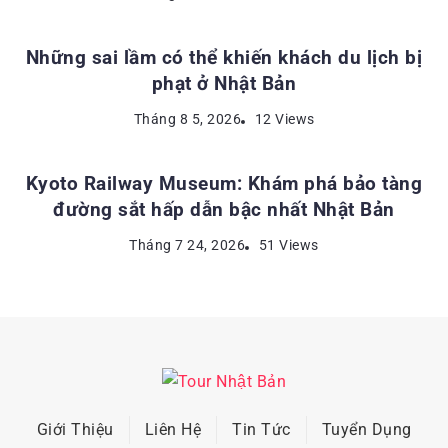
Những sai lầm có thể khiến khách du lịch bị
phạt ở Nhật Bản
ĐỊA ĐIỂM DU LỊCH NHẬT BẢN
Tháng 8 5, 2026
12 Views
Kyoto Railway Museum: Khám phá bảo tàng
đường sắt hấp dẫn bậc nhất Nhật Bản
Tháng 7 24, 2026
51 Views
Giới Thiệu
Liên Hệ
Tin Tức
Tuyển Dụng