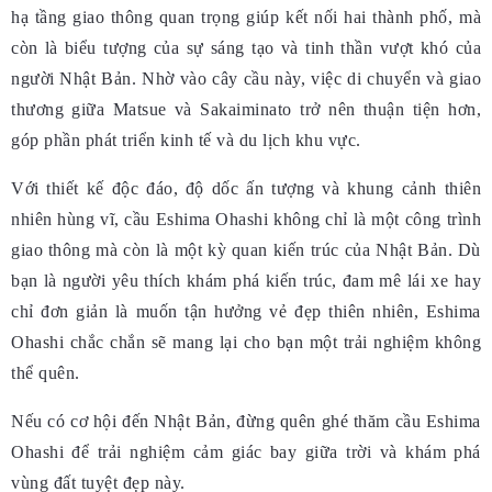
hạ tầng giao thông quan trọng giúp kết nối hai thành phố, mà
còn là biểu tượng của sự sáng tạo và tinh thần vượt khó của
người Nhật Bản. Nhờ vào cây cầu này, việc di chuyển và giao
thương giữa Matsue và Sakaiminato trở nên thuận tiện hơn,
góp phần phát triển kinh tế và du lịch khu vực.
Với thiết kế độc đáo, độ dốc ấn tượng và khung cảnh thiên
nhiên hùng vĩ, cầu Eshima Ohashi không chỉ là một công trình
giao thông mà còn là một kỳ quan kiến trúc của Nhật Bản. Dù
bạn là người yêu thích khám phá kiến trúc, đam mê lái xe hay
chỉ đơn giản là muốn tận hưởng vẻ đẹp thiên nhiên, Eshima
Ohashi chắc chắn sẽ mang lại cho bạn một trải nghiệm không
thể quên.
Nếu có cơ hội đến Nhật Bản, đừng quên ghé thăm cầu Eshima
Ohashi để trải nghiệm cảm giác bay giữa trời và khám phá
vùng đất tuyệt đẹp này.