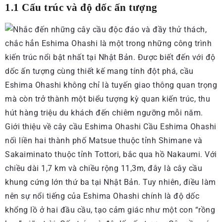
1.1 Cấu trúc và độ dốc ấn tượng