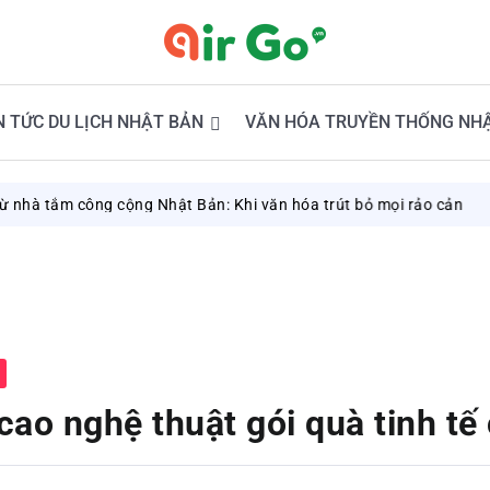
N TỨC DU LỊCH NHẬT BẢN
VĂN HÓA TRUYỀN THỐNG NH
ông cộng Nhật Bản: Khi văn hóa trút bỏ mọi rảo cản
August 7, 
cao nghệ thuật gói quà tinh tế