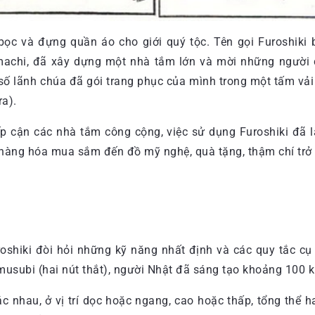
ọc và đựng quần áo cho giới quý tộc. Tên gọi Furoshiki 
achi, đã xây dựng một nhà tắm lớn và mời những người c
 lãnh chúa đã gói trang phục của mình trong một tấm vải có 
ra).
iếp cận các nhà tắm công cộng, việc sử dụng Furoshiki đã 
 hàng hóa mua sắm đến đồ mỹ nghệ, quà tặng, thậm chí trở 
roshiki đòi hỏi những kỹ năng nhất định và các quy tắc cụ
musubi (hai nút thắt), người Nhật đã sáng tạo khoảng 100 k
ác nhau, ở vị trí dọc hoặc ngang, cao hoặc thấp, tổng thể 