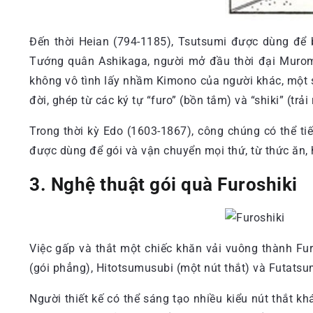
Đến thời Heian (794-1185), Tsutsumi được dùng để b
Tướng quân Ashikaga, người mở đầu thời đại Murom
không vô tình lấy nhầm Kimono của người khác, một số
đời, ghép từ các ký tự “furo” (bồn tắm) và “shiki” (trải 
Trong thời kỳ Edo (1603-1867), công chúng có thể t
được dùng để gói và vận chuyển mọi thứ, từ thức ăn,
3. Nghệ thuật gói quà Furoshiki
Việc gấp và thắt một chiếc khăn vải vuông thành Fu
(gói phẳng), Hitotsumusubi (một nút thắt) và Futatsu
Người thiết kế có thể sáng tạo nhiều kiểu nút thắt kh