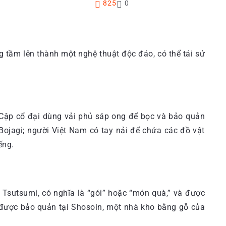
825
0
 tầm lên thành một nghệ thuật độc đáo, có thể tái sử
 Cập cổ đại dùng vải phủ sáp ong để bọc và bảo quản
ojagi; người Việt Nam có tay nải để chứa các đồ vật
ếng.
à Tsutsumi, có nghĩa là “gói” hoặc “món quà,” và được
g được bảo quản tại Shosoin, một nhà kho bằng gỗ của