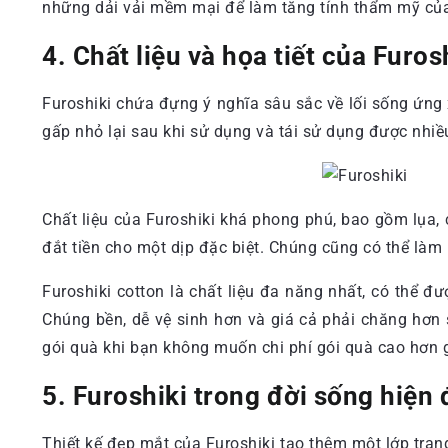
những dải vải mềm mại để làm tăng tính thẩm mỹ củ
4. Chất liệu và họa tiết của Furos
Furoshiki chứa đựng ý nghĩa sâu sắc về lối sống ứn
gấp nhỏ lại sau khi sử dụng và tái sử dụng được nhiều
Chất liệu của Furoshiki khá phong phú, bao gồm lụa, 
đắt tiền cho một dịp đặc biệt. Chúng cũng có thể làm 
Furoshiki cotton là chất liệu đa năng nhất, có thể 
Chúng bền, dễ vệ sinh hơn và giá cả phải chăng hơn s
gói quà khi bạn không muốn chi phí gói quà cao hơn g
5. Furoshiki trong đời sống hiện 
Thiết kế đẹp mắt của Furoshiki tạo thêm một lớp trang