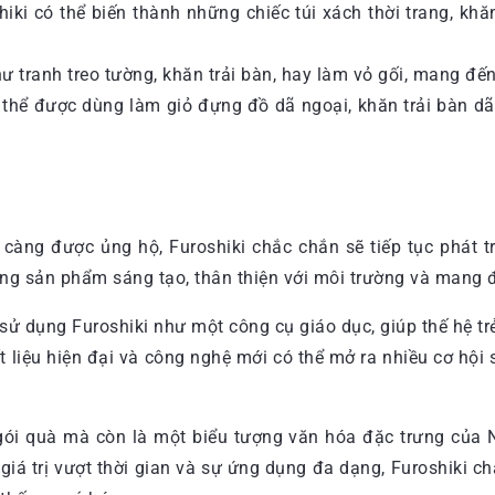
hiki có thể biến thành những chiếc túi xách thời trang, khă
như tranh treo tường, khăn trải bàn, hay làm vỏ gối, mang đ
có thể được dùng làm giỏ đựng đồ dã ngoại, khăn trải bàn 
 càng được ủng hộ, Furoshiki chắc chắn sẽ tiếp tục phát t
ững sản phẩm sáng tạo, thân thiện với môi trường và mang 
ử dụng Furoshiki như một công cụ giáo dục, giúp thế hệ trẻ 
hất liệu hiện đại và công nghệ mới có thể mở ra nhiều cơ hộ
ói quà mà còn là một biểu tượng văn hóa đặc trưng của N
iá trị vượt thời gian và sự ứng dụng đa dạng, Furoshiki chắ