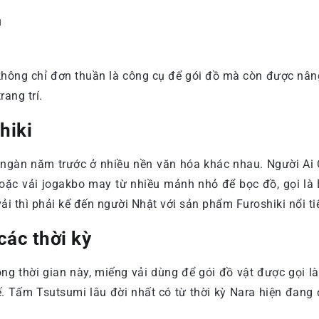
d
 không chỉ đơn thuần là công cụ để gói đồ mà còn được nâng
ang trí.
hiki
g ngàn năm trước ở nhiều nền văn hóa khác nhau. Người Ai
ặc vải jogakbo may từ nhiều mảnh nhỏ để bọc đồ, gọi là B
ải thì phải kể đến người Nhật với sản phẩm Furoshiki nổi ti
các thời kỳ
ong thời gian này, miếng vải dùng để gói đồ vật được gọi l
ế. Tấm Tsutsumi lâu đời nhất có từ thời kỳ Nara hiện đan