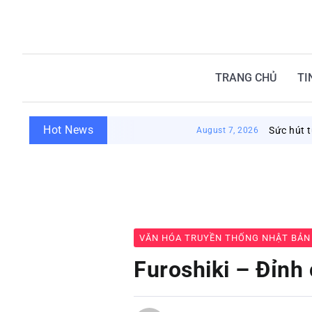
TRANG CHỦ
TI
Hot News
Sức hút từ nhà tắm c
August 7, 2026
VĂN HÓA TRUYỀN THỐNG NHẬT BẢN
Furoshiki – Đỉnh 