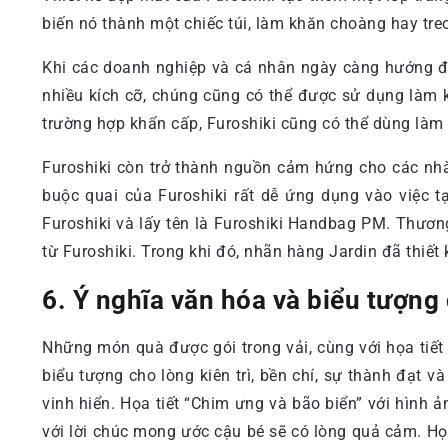
biến nó thành một chiếc túi, làm khăn choàng hay treo
Khi các doanh nghiệp và cá nhân ngày càng hướng đến
nhiều kích cỡ, chúng cũng có thể được sử dụng làm 
trường hợp khẩn cấp, Furoshiki cũng có thể dùng làm
Furoshiki còn trở thành nguồn cảm hứng cho các nhà m
buộc quai của Furoshiki rất dễ ứng dụng vào việc t
Furoshiki và lấy tên là Furoshiki Handbag PM. Thươn
từ Furoshiki. Trong khi đó, nhãn hàng Jardin đã thiết 
6. Ý nghĩa văn hóa và biểu tượng
Những món quà được gói trong vải, cùng với họa tiết 
biểu tượng cho lòng kiên trì, bền chí, sự thành đạt 
vinh hiển. Họa tiết “Chim ưng và bão biển” với hình 
với lời chúc mong ước cậu bé sẽ có lòng quả cảm. Họ