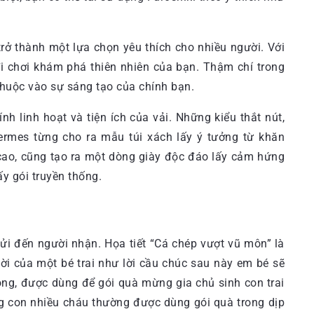
rở thành một lựa chọn yêu thích cho nhiều người. Với
i chơi khám phá thiên nhiên của bạn. Thậm chí trong
thuộc vào sự sáng tạo của chính bạn.
h linh hoạt và tiện ích của vải. Những kiểu thắt nút,
Hermes từng cho ra mẫu túi xách lấy ý tưởng từ khăn
 cao, cũng tạo ra một dòng giày độc đáo lấy cảm hứng
ấy gói truyền thống.
gửi đến người nhận. Họa tiết “Cá chép vượt vũ môn” là
đời của một bé trai như lời cầu chúc sau này em bé sẽ
sóng, được dùng để gói quà mừng gia chủ sinh con trai
ng con nhiều cháu thường được dùng gói quà trong dịp