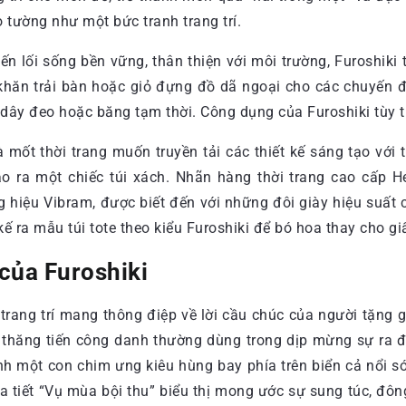
 tường như một bức tranh trang trí.
 lối sống bền vững, thân thiện với môi trường, Furoshiki t
khăn trải bàn hoặc giỏ đựng đồ dã ngoại cho các chuyến đ
 dây đeo hoặc băng tạm thời. Công dụng của Furoshiki tùy 
ốt thời trang muốn truyền tải các thiết kế sáng tạo với tín
ạo ra một chiếc túi xách. Nhãn hàng thời trang cao cấp 
g hiệu Vibram, được biết đến với những đôi giày hiệu suất
kế ra mẫu túi tote theo kiểu Furoshiki để bó hoa thay cho gi
 của Furoshiki
trang trí mang thông điệp về lời cầu chúc của người tặng 
và thăng tiến công danh thường dùng trong dịp mừng sự ra 
ảnh một con chim ưng kiêu hùng bay phía trên biển cả nổi 
a tiết “Vụ mùa bội thu” biểu thị mong ước sự sung túc, đô