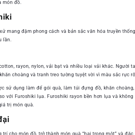
a món đồ.
hiki
g xử mang đậm phong cách và bản sắc văn hóa truyền thống 
 lần.
cotton, rayon, nylon, vải bạt và nhiều loại vải khác. Người
khăn choàng và tranh treo tường tuyệt vời vì màu sắc rực rỡ
được sử dụng làm để gói quà, làm túi đựng đồ, khăn choàng,
o với Furoshiki lụa. Furoshiki rayon bền hơn lụa và không 
iá trị món quà.
đại
 trí cho món đồ, trở thành món quà “hai trong một” và đặc b