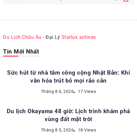
Du Lịch Châu Âu
- Đại Lý
Starlux airlines
Tin Mới Nhất
ĐỊA ĐIỂM DU LỊCH NHẬT BẢN
Sức hút từ nhà tắm công cộng Nhật Bản: Khi
văn hóa trút bỏ mọi rảo cản
ĐỊA ĐIỂM DU LỊCH NHẬT BẢN
Tháng 8 6, 2026
17 Views
Du lịch Okayama 48 giờ: Lịch trình khám phá
vùng đất mặt trời
KINH NGHIỆM DU LỊCH NHẬT BẢN
Tháng 8 5, 2026
18 Views