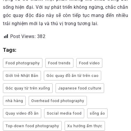
sống hiện đại. Với sự phát triển không ngừng, chắc chắn
góc quay độc đáo này sẽ còn tiếp tục mang đến nhiều
trải nghiệm mới lạ và thú vị trong tương lai.
Post Views:
382
Tags:
Food photography
Food trends
Food video
Giới trẻ Nhật Bản
Góc quay đồ ăn từ trên cao
Góc quay từ trên xuống
Japanese food culture
nhà hàng
Overhead food photography
Quay video đồ ăn
Social media food
sống ảo
Top-down food photography
Xu hướng ẩm thực