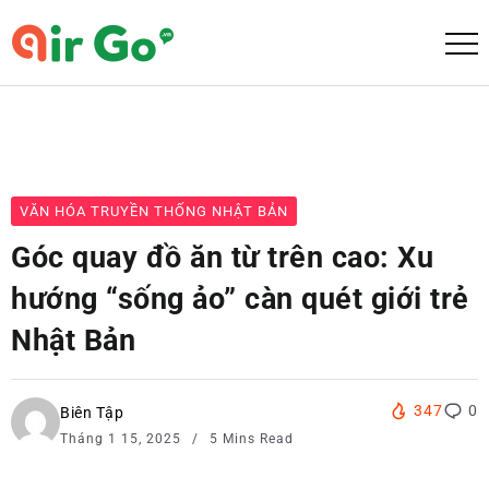
VĂN HÓA TRUYỀN THỐNG NHẬT BẢN
Góc quay đồ ăn từ trên cao: Xu
hướng “sống ảo” càn quét giới trẻ
Nhật Bản
347
0
Biên Tập
Tháng 1 15, 2025
5 Mins Read