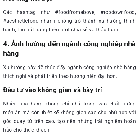
Các hashtag như #foodfromabove, #topdownfood,
#aestheticfood nhanh chóng trở thành xu hướng thịnh
hành, thu hút hàng triệu lượt chia sẻ và thảo luận.
4. Ảnh hưởng đến ngành công nghiệp nhà
hàng
Xu hướng này đã thúc đẩy ngành công nghiệp nhà hàng
thích nghi và phát triển theo hướng hiện đại hơn.
Đầu tư vào không gian và bày trí
Nhiều nhà hàng không chỉ chú trọng vào chất lượng
món ăn mà còn thiết kế không gian sao cho phù hợp với
góc quay từ trên cao, tạo nên những trải nghiệm hoàn
hảo cho thực khách.