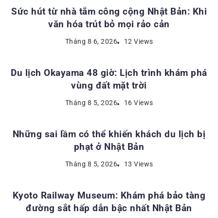
Sức hút từ nhà tắm công cộng Nhật Bản: Khi
văn hóa trút bỏ mọi rảo cản
ĐỊA ĐIỂM DU LỊCH NHẬT BẢN
Tháng 8 6, 2026
12 Views
Du lịch Okayama 48 giờ: Lịch trình khám phá
vùng đất mặt trời
KINH NGHIỆM DU LỊCH NHẬT BẢN
Tháng 8 5, 2026
16 Views
Những sai lầm có thể khiến khách du lịch bị
phạt ở Nhật Bản
ĐỊA ĐIỂM DU LỊCH NHẬT BẢN
Tháng 8 5, 2026
13 Views
Kyoto Railway Museum: Khám phá bảo tàng
đường sắt hấp dẫn bậc nhất Nhật Bản