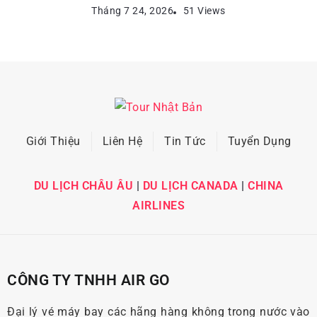
Tháng 7 24, 2026
51 Views
Giới Thiệu
Liên Hệ
Tin Tức
Tuyển Dụng
DU LỊCH CHÂU ÂU
|
DU LỊCH CANADA
|
CHINA
AIRLINES
CÔNG TY TNHH AIR GO
Đại lý vé máy bay các hãng hàng không trong nước vào