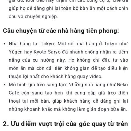
giá đỡ, lưới treo hay thậm chí các công cụ tự chế đã
giúp họ dễ dàng ghi lại toàn bộ bàn ăn một cách chỉn
chu và chuyên nghiệp.
Câu chuyện từ các nhà hàng tiên phong:
Nhà hàng tại Tokyo: Một số nhà hàng ở Tokyo như
Yūgen hay Kyoto Saryo đã nhanh chóng nhận ra tiềm
năng của xu hướng này. Họ không chỉ đầu tư vào
món ăn mà còn cải tiến không gian để tạo điều kiện
thuận lợi nhất cho khách hàng quay video.
Mô hình giá treo sáng tạo: Những nhà hàng như Neko
Café còn sáng tạo hơn khi cung cấp giá treo điện
thoại tại mỗi bàn, giúp khách hàng dễ dàng ghi lại
những khoảnh khắc mà không làm gián đoạn bữa ăn.
2. Ưu điểm vượt trội của góc quay từ trên