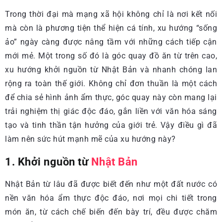
Trong thời đại mà mạng xã hội không chỉ là nơi kết nối
mà còn là phương tiện thể hiện cá tính, xu hướng “sống
ảo” ngày càng được nâng tầm với những cách tiếp cận
mới mẻ. Một trong số đó là góc quay đồ ăn từ trên cao,
xu hướng khởi nguồn từ Nhật Bản và nhanh chóng lan
rộng ra toàn thế giới. Không chỉ đơn thuần là một cách
để chia sẻ hình ảnh ẩm thực, góc quay này còn mang lại
trải nghiệm thị giác độc đáo, gắn liền với văn hóa sáng
tạo và tinh thần tận hưởng của giới trẻ. Vậy điều gì đã
làm nên sức hút mạnh mẽ của xu hướng này?
1. Khởi nguồn từ
Nhật Bản
Nhật Bản từ lâu đã được biết đến như một đất nước có
nền văn hóa ẩm thực độc đáo, nơi mọi chi tiết trong
món ăn, từ cách chế biến đến bày trí, đều được chăm