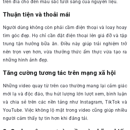
trên đĩa cho đến màu sắc tươi sáng của nguyên liệu.
Thuận tiện và thoải mái
Người dùng không còn phải cầm điện thoại và loay hoay
tìm góc đẹp. Họ chỉ cần đặt điện thoại lên giá đỡ và tập
trung tận hưởng bữa ăn. Điều này giúp trải nghiệm trở
nên trọn vẹn hơn, vừa thưởng thức ẩm thực vừa tạo ra
những hình ảnh đẹp.
Tăng cường tương tác trên mạng xã hội
Những video quay từ trên cao thường mang lại cảm giác
mới lạ và độc đáo, thu hút lượng lớn lượt xem, bình luận
và chia sẻ trên các nền tảng như Instagram, TikTok và
YouTube. Việc không lộ mặt trong video cũng giúp nhiều
người cảm thấy tự tin hơn khi đăng tải.