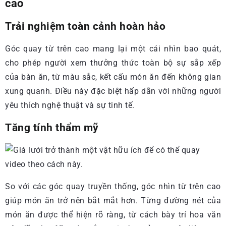
cao
Trải nghiệm toàn cảnh hoàn hảo
Góc quay từ trên cao mang lại một cái nhìn bao quát,
cho phép người xem thưởng thức toàn bộ sự sắp xếp
của bàn ăn, từ màu sắc, kết cấu món ăn đến không gian
xung quanh. Điều này đặc biệt hấp dẫn với những người
yêu thích nghệ thuật và sự tinh tế.
Tăng tính thẩm mỹ
So với các góc quay truyền thống, góc nhìn từ trên cao
giúp món ăn trở nên bắt mắt hơn. Từng đường nét của
món ăn được thể hiện rõ ràng, từ cách bày trí hoa văn