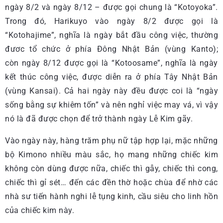
ngày 8/2 và ngày 8/12 – được gọi chung là “Kotoyoka”.
Trong đó, Harikuyo vào ngày 8/2 được gọi là
“Kotohajime”, nghĩa là ngày bắt đầu công việc, thường
đươc tổ chức ở phía Đông Nhật Bản (vùng Kanto);
còn ngày 8/12 được gọi là “Kotoosame”, nghĩa là ngày
kết thúc công việc, được diễn ra ở phía Tây Nhật Bản
(vùng Kansai). Cả hai ngày này đều được coi là “ngày
sống bằng sự khiêm tốn” và nên nghỉ việc may vá, vì vậy
nó là đã được chọn để trở thành ngày Lễ Kim gãy.
Vào ngày này, hàng trăm phụ nữ tập hợp lại, mặc những
bộ Kimono nhiều màu sắc, họ mang những chiếc kim
không còn dùng được nữa, chiếc thì gẫy, chiếc thì cong,
chiếc thì gỉ sét… đến các đền thờ hoặc chùa để nhờ các
nhà sư tiến hành nghi lễ tụng kinh, cầu siêu cho linh hồn
của chiếc kim này.