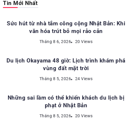
Tin Mới Nhất
ĐỊA ĐIỂM DU LỊCH NHẬT BẢN
Sức hút từ nhà tắm công cộng Nhật Bản: Khi
văn hóa trút bỏ mọi rảo cản
ĐỊA ĐIỂM DU LỊCH NHẬT BẢN
Tháng 8 6, 2026
20 Views
Du lịch Okayama 48 giờ: Lịch trình khám phá
vùng đất mặt trời
KINH NGHIỆM DU LỊCH NHẬT BẢN
Tháng 8 5, 2026
24 Views
Những sai lầm có thể khiến khách du lịch bị
phạt ở Nhật Bản
ĐỊA ĐIỂM DU LỊCH NHẬT BẢN
Tháng 8 5, 2026
20 Views