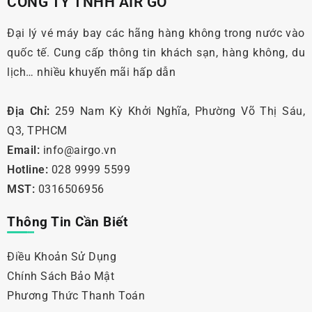
CÔNG TY TNHH AIR GO
Đại lý vé máy bay các hãng hàng không trong nước vào
quốc tế. Cung cấp thông tin khách sạn, hàng không, du
lịch… nhiều khuyến mãi hấp dẫn
Địa Chỉ:
259 Nam Kỳ Khởi Nghĩa, Phường Võ Thị Sáu,
Q3, TPHCM
Email:
info@airgo.vn
Hotline:
028 9999 5599
MST:
0316506956
Thông Tin Cần Biết
Điều Khoản Sử Dụng
Chính Sách Bảo Mật
Phương Thức Thanh Toán