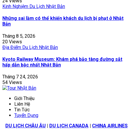
24 Views
Kinh Nghiệm Du Lịch Nhật Bản
Những sai lầm có thể khiến khách du lịch bị phạt ở Nhật
Bản
Tháng 8 5, 2026
20 Views
Địa Điểm Du Lịch Nhật Bản
Kyoto Railway Museum: Khám phá bảo tàng đường sắt
hấp dẫn bậc nhất Nhật Bản
Tháng 7 24, 2026
54 Views
Giới Thiệu
Liên Hệ
Tin Tức
Tuyển Dụng
DU LỊCH CHÂU ÂU
|
DU LỊCH CANADA
|
CHINA AIRLINES