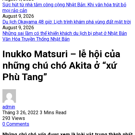
Sức hút từ nhà tắm công cộng Nhật Bản: Khi văn hóa trút bỏ
mọi rảo cản
August 9, 2026
Du lịch Okayama 48 giờ: Lịch trình khám phá vùng đất mặt trời
August 9, 2026
Những sai lầm có thể khiến khách du lịch bị phạt ở Nhật Bản
Văn Hóa Truyền Thống Nhật Bản
Inukko Matsuri – lễ hội của
những chú chó Akita ở “xứ
Phù Tang”
admin
Tháng 3 26, 2022
3 Mins Read
293
Views
0
Comments
Những chú chó vốn được xem là loài vật trung thành nhất