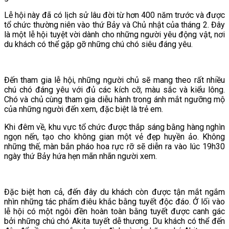
Lễ hội này đã có lịch sử lâu đời từ hơn 400 năm trước và được
tổ chức thường niên vào thứ Bảy và Chủ nhật của tháng 2. Đây
là một lễ hội tuyệt vời dành cho những người yêu động vật, nơi
du khách có thể gặp gỡ những chú chó siêu đáng yêu.
Đến tham gia lễ hội, những người chủ sẽ mang theo rất nhiều
chú chó đáng yêu với đủ các kích cỡ, màu sắc và kiểu lông.
Chó và chủ cùng tham gia diễu hành trong ánh mắt ngưỡng mộ
của những người đến xem, đặc biệt là trẻ em.
Khi đêm về, khu vực tổ chức được thắp sáng bằng hàng nghìn
ngọn nến, tạo cho không gian một vẻ đẹp huyền ảo. Không
những thế, màn bắn pháo hoa rực rỡ sẽ diễn ra vào lúc 19h30
ngày thứ Bảy hứa hẹn mãn nhãn người xem.
Đặc biệt hơn cả, đến đây du khách còn được tận mắt ngắm
nhìn những tác phẩm điêu khắc bằng tuyết độc đáo. Ở lối vào
lễ hội có một ngôi đền hoàn toàn bằng tuyết được canh gác
bởi những chú chó Akita tuyết dễ thương. Du khách có thể đến