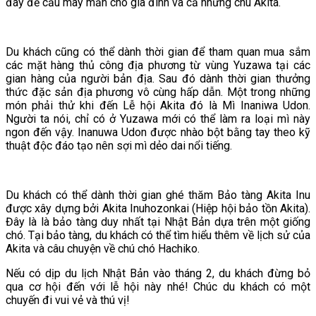
đây để cầu may mắn cho gia đình và cả những chú Akita.
Du khách cũng có thể dành thời gian để tham quan mua sắm
các mặt hàng thủ công địa phương từ vùng Yuzawa tại các
gian hàng của người bản địa. Sau đó dành thời gian thưởng
thức đặc sản địa phương vô cùng hấp dẫn. Một trong những
món phải thử khi đến Lễ hội Akita đó là Mì Inaniwa Udon.
Người ta nói, chỉ có ở Yuzawa mới có thể làm ra loại mì này
ngon đến vậy. Inanuwa Udon được nhào bột bằng tay theo kỹ
thuật độc đáo tạo nên sợi mì dẻo dai nổi tiếng.
Du khách có thể dành thời gian ghé thăm Bảo tàng Akita Inu
được xây dựng bởi Akita Inuhozonkai (Hiệp hội bảo tồn Akita).
Đây là là bảo tàng duy nhất tại Nhật Bản dựa trên một giống
chó. Tại bảo tàng, du khách có thể tìm hiểu thêm về lịch sử của
Akita và câu chuyện về chú chó Hachiko.
Nếu có dịp du lịch Nhật Bản vào tháng 2, du khách đừng bỏ
qua cơ hội đến với lễ hội này nhé! Chúc du khách có một
chuyến đi vui vẻ và thú vị!