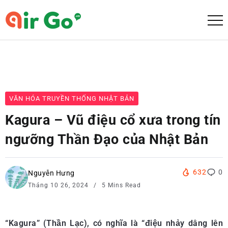
VĂN HÓA TRUYỀN THỐNG NHẬT BẢN
Kagura – Vũ điệu cổ xưa trong tín
ngưỡng Thần Đạo của Nhật Bản
632
0
Nguyễn Hưng
Tháng 10 26, 2024
5 Mins Read
“Kagura” (Thần Lạc), có nghĩa là “điệu nhảy dâng lên