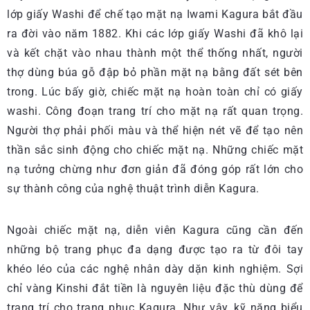
lớp giấy Washi để chế tạo mặt nạ Iwami Kagura bắt đầu
ra đời vào năm 1882. Khi các lớp giấy Washi đã khô lại
và kết chặt vào nhau thành một thể thống nhất, người
thợ dùng búa gỗ đập bỏ phần mặt nạ bằng đất sét bên
trong. Lúc bấy giờ, chiếc mặt nạ hoàn toàn chỉ có giấy
washi. Công đoạn trang trí cho mặt nạ rất quan trọng.
Người thợ phải phối màu và thể hiện nét vẽ để tạo nên
thần sắc sinh động cho chiếc mặt nạ. Những chiếc mặt
nạ tưởng chừng như đơn giản đã đóng góp rất lớn cho
sự thành công của nghệ thuật trình diễn Kagura.
Ngoài chiếc mặt nạ, diễn viên Kagura cũng cần đến
những bộ trang phục đa dạng được tạo ra từ đôi tay
khéo léo của các nghệ nhân dày dặn kinh nghiệm. Sợi
chỉ vàng Kinshi đắt tiền là nguyên liệu đặc thù dùng để
trang trí cho trang phục Kagura. Như vậy, kỹ năng biểu