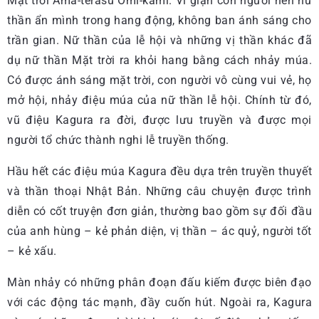
Mặt trời Ama-terasu Omi-kami. Vì giận con người nên nữ
thần ẩn mình trong hang động, không ban ánh sáng cho
trần gian. Nữ thần của lễ hội và những vị thần khác đã
dụ nữ thần Mặt trời ra khỏi hang bằng cách nhảy múa.
Có được ánh sáng mặt trời, con người vô cùng vui vẻ, họ
mở hội, nhảy điệu múa của nữ thần lễ hội. Chính từ đó,
vũ điệu Kagura ra đời, được lưu truyền và được mọi
người tổ chức thành nghi lễ truyền thống.
Hầu hết các điệu múa Kagura đều dựa trên truyền thuyết
và thần thoại Nhật Bản. Những câu chuyện được trình
diễn có cốt truyện đơn giản, thường bao gồm sự đối đầu
của anh hùng – kẻ phản diện, vị thần – ác quỷ, người tốt
– kẻ xấu.
Màn nhảy có những phân đoạn đấu kiếm được biên đạo
với các động tác mạnh, đầy cuốn hút. Ngoài ra, Kagura