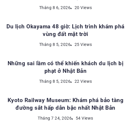
ĐỊA ĐIỂM DU LỊCH NHẬT BẢN
Tháng 8 6, 2026
20 Views
Du lịch Okayama 48 giờ: Lịch trình khám phá
vùng đất mặt trời
KINH NGHIỆM DU LỊCH NHẬT BẢN
Tháng 8 5, 2026
25 Views
Những sai lầm có thể khiến khách du lịch bị
phạt ở Nhật Bản
ĐỊA ĐIỂM DU LỊCH NHẬT BẢN
Tháng 8 5, 2026
22 Views
Kyoto Railway Museum: Khám phá bảo tàng
đường sắt hấp dẫn bậc nhất Nhật Bản
Tháng 7 24, 2026
54 Views