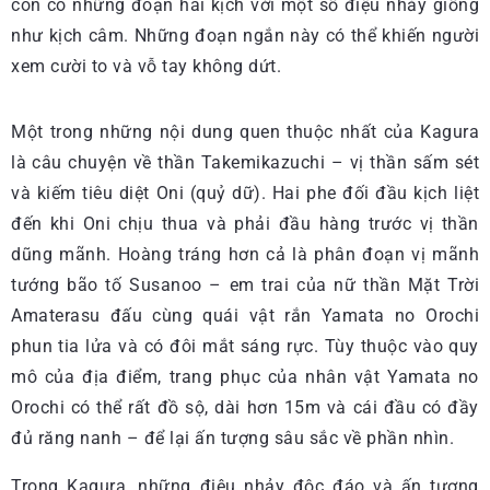
còn có những đoạn hài kịch với một số điệu nhảy giống
như kịch câm. Những đoạn ngắn này có thể khiến người
xem cười to và vỗ tay không dứt.
Một trong những nội dung quen thuộc nhất của Kagura
là câu chuyện về thần Takemikazuchi – vị thần sấm sét
và kiếm tiêu diệt Oni (quỷ dữ). Hai phe đối đầu kịch liệt
đến khi Oni chịu thua và phải đầu hàng trước vị thần
dũng mãnh. Hoàng tráng hơn cả là phân đoạn vị mãnh
tướng bão tố Susanoo – em trai của nữ thần Mặt Trời
Amaterasu đấu cùng quái vật rắn Yamata no Orochi
phun tia lửa và có đôi mắt sáng rực. Tùy thuộc vào quy
mô của địa điểm, trang phục của nhân vật Yamata no
Orochi có thể rất đồ sộ, dài hơn 15m và cái đầu có đầy
đủ răng nanh – để lại ấn tượng sâu sắc về phần nhìn.
Trong Kagura, những điệu nhảy độc đáo và ấn tượng