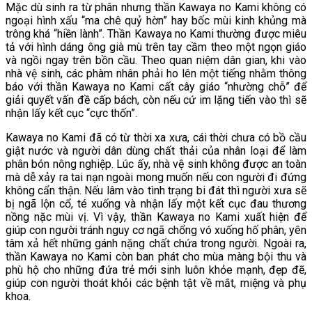
Mặc dù sinh ra từ phân nhưng thần Kawaya no Kami không có
ngoại hình xấu “ma chê quỷ hờn” hay bốc mùi kinh khủng mà
trông khá “hiền lành”. Thần Kawaya no Kami thường được miêu
tả với hình dáng ông già mù trên tay cầm theo một ngọn giáo
và ngồi ngay trên bồn cầu. Theo quan niệm dân gian, khi vào
nhà vệ sinh, các phàm nhân phải ho lên một tiếng nhằm thông
báo với thần Kawaya no Kami cất cây giáo “nhường chỗ” để
giải quyết vấn đề cấp bách, còn nếu cứ im lặng tiến vào thì sẽ
nhận lấy kết cục “cực thốn”.
Kawaya no Kami đã có từ thời xa xưa, cái thời chưa có bồ cầu
giật nước và người dân dùng chất thải của nhân loại để làm
phân bón nông nghiệp. Lúc ấy, nhà vệ sinh không được an toàn
mà dễ xảy ra tai nạn ngoài mong muốn nếu con người đi đứng
không cẩn thận. Nếu lâm vào tình trạng bi đát thì người xưa sẽ
bị ngã lộn cổ, té xuống và nhận lấy một kết cục đau thương
nồng nặc mùi vị. Vì vậy, thần Kawaya no Kami xuất hiện để
giúp con người tránh nguy cơ ngã chổng vó xuống hố phân, yên
tâm xả hết những gánh nặng chất chứa trong người. Ngoài ra,
thần Kawaya no Kami còn ban phát cho mùa màng bội thu và
phù hộ cho những đứa trẻ mới sinh luôn khỏe mạnh, đẹp đẽ,
giúp con người thoát khỏi các bệnh tật về mắt, miệng và phụ
khoa.