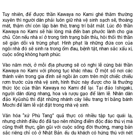
Tuy nhiên, để được thần Kawaya no Kami ghé thăm thường
xuyên thì người dân phải luôn giữ nhà vệ sinh sạch sẽ, thoáng
mát, thậm chí còn lập bàn thờ, trang trí bắt mắt. Lúc đó thần
Kawaya no Kami sẽ hài lòng mà đến ban phước lành cho gia
chủ. Còn nếu nhà xí ở trong tình trạng bẩn thỉu, hôi thối thì thần
sẽ giận dỗi và trừng phạt. Hình phạt là những đứa con của
ngôi nhà đó sẽ sinh ra trong ốm đau, bệnh tật, nhan sắc xấu xí,
cuộc sống không hạnh phúc.
Vào năm mới, ở mỗi địa phương sẽ có nghi lễ cúng bái thần
Kawaya no Kami với phong tục khác nhau. Ở một số nơi các
thành viên trong gia đình sẽ ngồi ăn cơm trên một chiếc chiếu
rơm trước cửa nhà vệ sinh, hình thức này được cho là thưởng
thức lộc của thần Kawaya no Kami để lại. Tại đảo Ishigaki,
người dân dùng nhang, hoa và rượu gạo để làm lễ. Nhân dân
đảo Kyūshū thì đặt những nhánh cây liễu trang trí bằng bánh
Mochi để làm lễ vật đặt trong nhà vệ sinh.
Văn hóa “xứ Phù Tang” quả thực có nhiều tập tục quái lạ,
nhưng chính điều đó đã tạo nên những điểm độc đáo thú vị mà
cũng thiết thực, gần gũi với cuộc sống đời thường, mang bản
sắc riêng chỉ có ở Nhật Bản. ếu du khách có hứng thú với nét