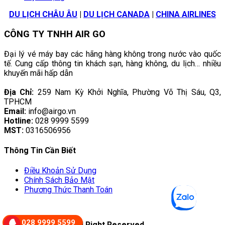
DU LỊCH CHÂU ÂU
|
DU LỊCH CANADA
|
CHINA AIRLINES
CÔNG TY TNHH AIR GO
Đại lý vé máy bay các hãng hàng không trong nước vào quốc
tế. Cung cấp thông tin khách sạn, hàng không, du lịch… nhiều
khuyến mãi hấp dẫn
Địa Chỉ:
259 Nam Kỳ Khởi Nghĩa, Phường Võ Thị Sáu, Q3,
TPHCM
Email:
info@airgo.vn
Hotline:
028 9999 5599
MST:
0316506956
Thông Tin Cần Biết
Điều Khoản Sử Dụng
Chính Sách Bảo Mật
Phương Thức Thanh Toán
028 9999 5599
© Copyright 2022. All Right Reserved