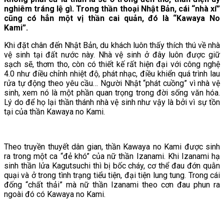
nghiêm tráng lệ gì. Trong thần thoại Nhật Bản, cái “nhà xí”
cũng có hẳn một vị thần cai quản, đó là “Kawaya No
Kami”.
Khi đặt chân đến Nhật Bản, du khách luôn thấy thích thú về nhà
vệ sinh tại đất nước này. Nhà vệ sinh ở đây luôn được giữ
sạch sẽ, thơm tho, còn có thiết kế rất hiện đại với công nghệ
4.0 như điều chỉnh nhiệt độ, phát nhạc, điều khiển quá trình lau
rửa tự động theo yêu cầu… Người Nhật “phát cuồng” vì nhà vệ
sinh, xem nó là một phần quan trọng trong đời sống văn hóa.
Lý do để họ lại thần thánh nhà vệ sinh như vậy là bởi vì sự tồn
tại của thần Kawaya no Kami.
Theo truyền thuyết dân gian, thần Kawaya no Kami được sinh
ra trong một ca “đẻ khó” của nữ thần Izanami. Khi Izanami hạ
sinh thần lửa Kagutsuchi thì bị bốc cháy, cơ thể đau đớn quằn
quại và ở trong tình trạng tiểu tiện, đại tiện lung tung. Trong cái
đống “chất thải” mà nữ thần Izanami theo cơn đau phun ra
ngoài đó có Kawaya no Kami.