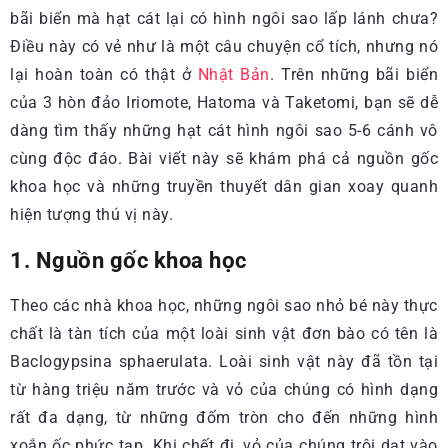
bãi biển mà hạt cát lại có hình ngôi sao lấp lánh chưa?
Điều này có vẻ như là một câu chuyện cổ tích, nhưng nó
lại hoàn toàn có thật ở
Nhật Bản
. Trên những bãi biển
của 3 hòn đảo Iriomote, Hatoma và Taketomi, bạn sẽ dễ
dàng tìm thấy những hạt cát hình ngôi sao 5-6 cánh vô
cùng độc đáo. Bài viết này sẽ khám phá cả nguồn gốc
khoa học và những truyền thuyết dân gian xoay quanh
hiện tượng thú vị này.
1. Nguồn gốc khoa học
Theo các nhà khoa học, những ngôi sao nhỏ bé này thực
chất là tàn tích của một loài sinh vật đơn bào có tên là
Baclogypsina sphaerulata. Loài sinh vật này đã tồn tại
từ hàng triệu năm trước và vỏ của chúng có hình dạng
rất đa dạng, từ những đốm tròn cho đến những hình
xoắn ốc phức tạp. Khi chết đi, vỏ của chúng trôi dạt vào