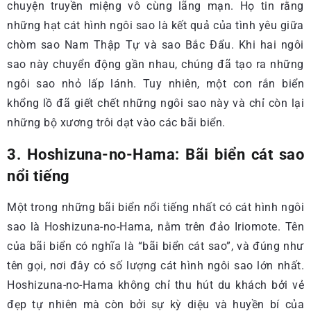
chuyện truyền miệng vô cùng lãng mạn. Họ tin rằng
những hạt cát hình ngôi sao là kết quả của tình yêu giữa
chòm sao Nam Thập Tự và sao Bắc Đẩu. Khi hai ngôi
sao này chuyển động gần nhau, chúng đã tạo ra những
ngôi sao nhỏ lấp lánh. Tuy nhiên, một con rắn biển
khổng lồ đã giết chết những ngôi sao này và chỉ còn lại
những bộ xương trôi dạt vào các bãi biển.
3. Hoshizuna-no-Hama: Bãi biển cát sao
nổi tiếng
Một trong những bãi biển nổi tiếng nhất có cát hình ngôi
sao là Hoshizuna-no-Hama, nằm trên đảo Iriomote. Tên
của bãi biển có nghĩa là “bãi biển cát sao”, và đúng như
tên gọi, nơi đây có số lượng cát hình ngôi sao lớn nhất.
Hoshizuna-no-Hama không chỉ thu hút du khách bởi vẻ
đẹp tự nhiên mà còn bởi sự kỳ diệu và huyền bí của