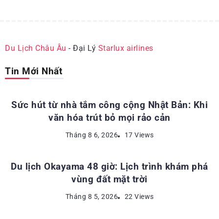
Du Lịch Châu Âu
- Đại Lý
Starlux airlines
Tin Mới Nhất
ĐỊA ĐIỂM DU LỊCH NHẬT BẢN
Sức hút từ nhà tắm công cộng Nhật Bản: Khi
văn hóa trút bỏ mọi rảo cản
ĐỊA ĐIỂM DU LỊCH NHẬT BẢN
Tháng 8 6, 2026
17 Views
Du lịch Okayama 48 giờ: Lịch trình khám phá
vùng đất mặt trời
KINH NGHIỆM DU LỊCH NHẬT BẢN
Tháng 8 5, 2026
22 Views