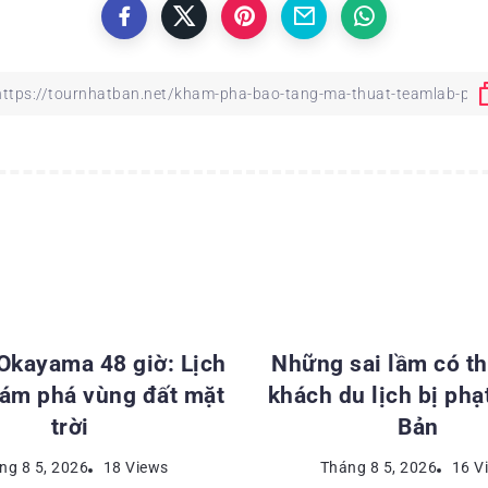
ĐIỂM DU LỊCH NHẬT BẢN
KINH NGHIỆM DU LỊCH NH
 Okayama 48 giờ: Lịch
Những sai lầm có th
hám phá vùng đất mặt
khách du lịch bị phạ
trời
Bản
ng 8 5, 2026
18 Views
Tháng 8 5, 2026
16 V