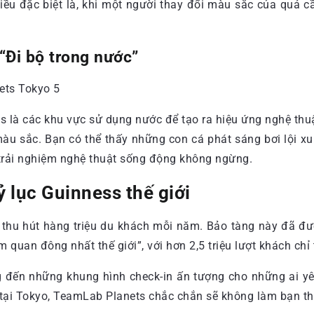
ều đặc biệt là, khi một người thay đổi màu sắc của quả cầ
“Đi bộ trong nước”
 là các khu vực sử dụng nước để tạo ra hiệu ứng nghệ thuậ
u sắc. Bạn có thể thấy những con cá phát sáng bơi lội xun
t trải nghiệm nghệ thuật sống động không ngừng.
ỷ lục Guinness thế giới
thu hút hàng triệu du khách mỗi năm. Bảo tàng này đã đư
quan đông nhất thế giới”, với hơn 2,5 triệu lượt khách chỉ
g đến những khung hình check-in ấn tượng cho những ai yê
tại Tokyo, TeamLab Planets chắc chắn sẽ không làm bạn th