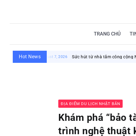
TRANG CHỦ
TI
Hot News
Sức hút từ nhà tắm công cộng Nhật Bản: K
August 7, 2026
ĐỊA ĐIỂM DU LỊCH NHẬT BẢN
Khám phá “bảo t
trình nghệ thuật 