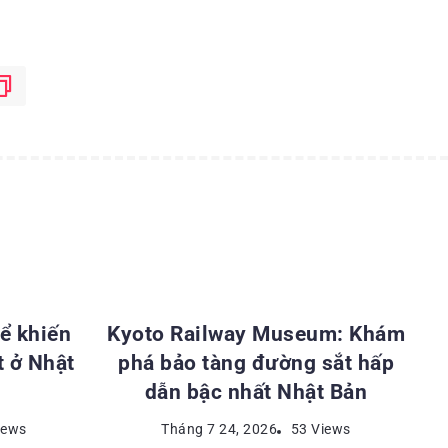
ẬT BẢN
ĐỊA ĐIỂM DU LỊCH NHẬT BẢN
ể khiến
Kyoto Railway Museum: Khám
t ở Nhật
phá bảo tàng đường sắt hấp
dẫn bậc nhất Nhật Bản
iews
Tháng 7 24, 2026
53 Views