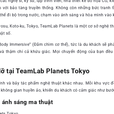
c nghệ sĩ, kỹ sư, lập trình viên, nhà thiết kế đồ họa CG, 
o với bảo tàng truyền thống. Không còn những bức tranh t
ó thể đi bộ trong nước, chạm vào ánh sáng và hòa mình vào
Body Immersive” (Đắm chìm cơ thể), tức là du khách sẽ ph
c và thậm chí cả khứu giác. Mọi chuyển động của bạn đều
lỡ tại TeamLab Planets Tokyo
nh và bảy tác phẩm nghệ thuật khác nhau. Mỗi khu vực đề
g không gian huyền ảo, khiến du khách có cảm giác như bước
n ánh sáng ma thuật