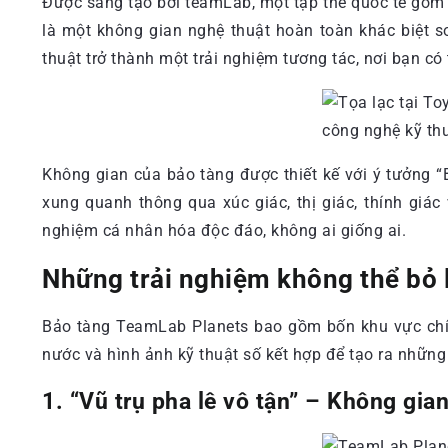
Được sáng tạo bởi teamLab, một tập thể quốc tế gồm cá
là một không gian nghệ thuật hoàn toàn khác biệt s
thuật trở thành một trải nghiệm tương tác, nơi bạn c
Không gian của bảo tàng được thiết kế với ý tưởng “
xung quanh thông qua xúc giác, thị giác, thính giá
nghiệm cá nhân hóa độc đáo, không ai giống ai.
Những trải nghiệm không thể bỏ 
Bảo tàng TeamLab Planets bao gồm bốn khu vực chí
nước và hình ảnh kỹ thuật số kết hợp để tạo ra nhữn
1. “Vũ trụ pha lê vô tận” – Không gia