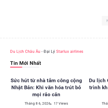
Du Lịch Châu Âu
- Đại Lý
Starlux airlines
Tin Mới Nhất
ĐỊA ĐIỂM DU LỊCH NHẬT BẢN
ĐỊA 
Sức hút từ nhà tắm công cộng
Du lịch
Nhật Bản: Khi văn hóa trút bỏ
trình k
mọi rảo cản
Tháng 8 6, 2026
17 Views
Thá