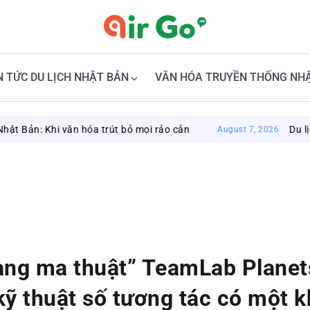
N TỨC DU LỊCH NHẬT BẢN
VĂN HÓA TRUYỀN THỐNG NH
hi văn hóa trút bỏ mọi rảo cản
Du lịch Okayam
August 7, 2026
àng ma thuật” TeamLab Planet
kỹ thuật số tương tác có một 