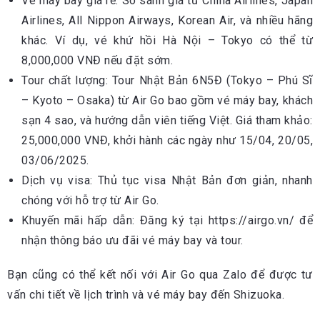
Vé máy bay giá rẻ: So sánh giá từ China Airlines, Japan
Airlines, All Nippon Airways, Korean Air, và nhiều hãng
khác. Ví dụ, vé khứ hồi Hà Nội – Tokyo có thể từ
8,000,000 VNĐ nếu đặt sớm.
Tour chất lượng: Tour Nhật Bản 6N5Đ (Tokyo – Phú Sĩ
– Kyoto – Osaka) từ Air Go bao gồm vé máy bay, khách
sạn 4 sao, và hướng dẫn viên tiếng Việt. Giá tham khảo:
25,000,000 VNĐ, khởi hành các ngày như 15/04, 20/05,
03/06/2025.
Dịch vụ visa: Thủ tục visa Nhật Bản đơn giản, nhanh
chóng với hỗ trợ từ Air Go.
Khuyến mãi hấp dẫn: Đăng ký tại https://airgo.vn/ để
nhận thông báo ưu đãi vé máy bay và tour.
Bạn cũng có thể kết nối với Air Go qua Zalo để được tư
vấn chi tiết về lịch trình và vé máy bay đến Shizuoka.