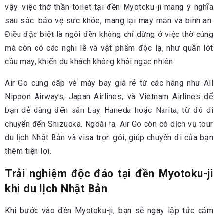
vậy, việc thờ thần toilet tại đền Myotoku-ji mang ý nghĩa
sâu sắc: bảo vệ sức khỏe, mang lại may mắn và bình an.
Điều đặc biệt là ngôi đền không chỉ dừng ở việc thờ cúng
mà còn có các nghi lễ và vật phẩm độc lạ, như quần lót
cầu may, khiến du khách không khỏi ngạc nhiên.
Air Go cung cấp vé máy bay giá rẻ từ các hãng như All
Nippon Airways, Japan Airlines, và Vietnam Airlines để
bạn dễ dàng đến sân bay Haneda hoặc Narita, từ đó di
chuyển đến Shizuoka. Ngoài ra, Air Go còn có dịch vụ tour
du lịch Nhật Bản và visa trọn gói, giúp chuyến đi của bạn
thêm tiện lợi.
Trải nghiệm độc đáo tại đền Myotoku-ji
khi du lịch Nhật Bản
Khi bước vào đền Myotoku-ji, bạn sẽ ngay lập tức cảm