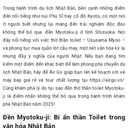
Trong hành trình du lịch Nhật Bản, bên cạnh những điểm
đến nổi tiếng như núi Phú Sĩ hay cố đô Kyoto, có một nơi
ít người biết nhưng lại mang đến trải nghiệm độc đáo
không thể bỏ qua: đền Myotoku-ji ở tỉnh Shizuoka. Nơi
đây nổi tiếng với việc thờ thần toilet – Ususama Myoo –
và phong tục mua quần lót cầu may, một nét văn hóa kỳ lạ
nhưng đầy ý nghĩa của người Nhật. Nếu bạn đang tìm
kiếm một điểm đến khác biệt để làm phong phú chuyến du
lịch Nhật Bản, hãy để Air Go giúp bạn lên kế hoạch với vé
máy bay giá rẻ và tour chất lượng tại https://airgo.vn/.
Cùng khám phá lý do tại sao đền thờ thần toilet Myotoku-
ji là điểm nhấn không thể bỏ qua trong hành trình khám
phá Nhật Bản năm 2025!
Đền Myotoku-ji: Bí ẩn thần Toilet trong
văn hóa Nhật Bản