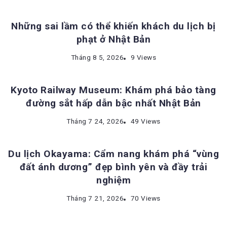
Những sai lầm có thể khiến khách du lịch bị
phạt ở Nhật Bản
ĐỊA ĐIỂM DU LỊCH NHẬT BẢN
Tháng 8 5, 2026
9 Views
Kyoto Railway Museum: Khám phá bảo tàng
đường sắt hấp dẫn bậc nhất Nhật Bản
ĐỊA ĐIỂM DU LỊCH NHẬT BẢN
Tháng 7 24, 2026
49 Views
Du lịch Okayama: Cẩm nang khám phá “vùng
đất ánh dương” đẹp bình yên và đầy trải
nghiệm
Tháng 7 21, 2026
70 Views