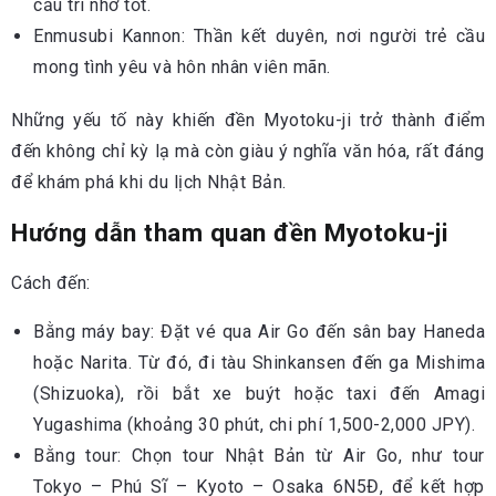
cầu trí nhớ tốt.
Enmusubi Kannon: Thần kết duyên, nơi người trẻ cầu
mong tình yêu và hôn nhân viên mãn.
Những yếu tố này khiến đền Myotoku-ji trở thành điểm
đến không chỉ kỳ lạ mà còn giàu ý nghĩa văn hóa, rất đáng
để khám phá khi du lịch Nhật Bản.
Hướng dẫn tham quan đền Myotoku-ji
Cách đến:
Bằng máy bay: Đặt vé qua Air Go đến sân bay Haneda
hoặc Narita. Từ đó, đi tàu Shinkansen đến ga Mishima
(Shizuoka), rồi bắt xe buýt hoặc taxi đến Amagi
Yugashima (khoảng 30 phút, chi phí 1,500-2,000 JPY).
Bằng tour: Chọn tour Nhật Bản từ Air Go, như tour
Tokyo – Phú Sĩ – Kyoto – Osaka 6N5Đ, để kết hợp