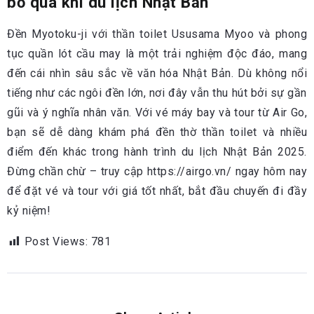
bỏ qua khi du lịch Nhật Bản
Đền Myotoku-ji với thần toilet Ususama Myoo và phong
tục quần lót cầu may là một trải nghiệm độc đáo, mang
đến cái nhìn sâu sắc về văn hóa Nhật Bản. Dù không nổi
tiếng như các ngôi đền lớn, nơi đây vẫn thu hút bởi sự gần
gũi và ý nghĩa nhân văn. Với vé máy bay và tour từ Air Go,
bạn sẽ dễ dàng khám phá đền thờ thần toilet và nhiều
điểm đến khác trong hành trình du lịch Nhật Bản 2025.
Đừng chần chừ – truy cập https://airgo.vn/ ngay hôm nay
để đặt vé và tour với giá tốt nhất, bắt đầu chuyến đi đầy
kỷ niệm!
Post Views:
781