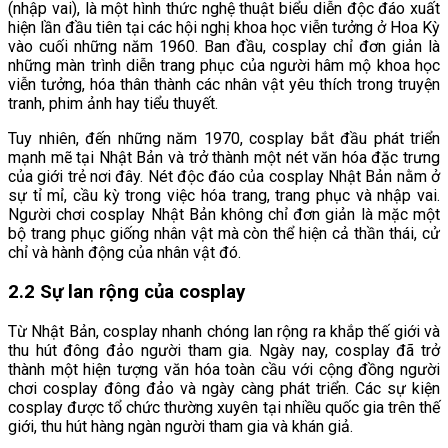
(nhập vai), là một hình thức nghệ thuật biểu diễn độc đáo xuất
hiện lần đầu tiên tại các hội nghị khoa học viễn tưởng ở Hoa Kỳ
vào cuối những năm 1960. Ban đầu, cosplay chỉ đơn giản là
những màn trình diễn trang phục của người hâm mộ khoa học
viễn tưởng, hóa thân thành các nhân vật yêu thích trong truyện
tranh, phim ảnh hay tiểu thuyết.
Tuy nhiên, đến những năm 1970, cosplay bắt đầu phát triển
mạnh mẽ tại Nhật Bản và trở thành một nét văn hóa đặc trưng
của giới trẻ nơi đây. Nét độc đáo của cosplay Nhật Bản nằm ở
sự tỉ mỉ, cầu kỳ trong việc hóa trang, trang phục và nhập vai.
Người chơi cosplay Nhật Bản không chỉ đơn giản là mặc một
bộ trang phục giống nhân vật mà còn thể hiện cả thần thái, cử
chỉ và hành động của nhân vật đó.
2.2 Sự lan rộng của cosplay
Từ Nhật Bản, cosplay nhanh chóng lan rộng ra khắp thế giới và
thu hút đông đảo người tham gia. Ngày nay, cosplay đã trở
thành một hiện tượng văn hóa toàn cầu với cộng đồng người
chơi cosplay đông đảo và ngày càng phát triển. Các sự kiện
cosplay được tổ chức thường xuyên tại nhiều quốc gia trên thế
giới, thu hút hàng ngàn người tham gia và khán giả.