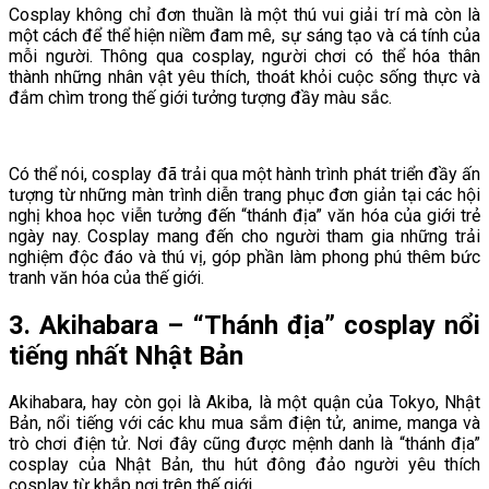
Cosplay không chỉ đơn thuần là một thú vui giải trí mà còn là
một cách để thể hiện niềm đam mê, sự sáng tạo và cá tính của
mỗi người. Thông qua cosplay, người chơi có thể hóa thân
thành những nhân vật yêu thích, thoát khỏi cuộc sống thực và
đắm chìm trong thế giới tưởng tượng đầy màu sắc.
Có thể nói, cosplay đã trải qua một hành trình phát triển đầy ấn
tượng từ những màn trình diễn trang phục đơn giản tại các hội
nghị khoa học viễn tưởng đến “thánh địa” văn hóa của giới trẻ
ngày nay. Cosplay mang đến cho người tham gia những trải
nghiệm độc đáo và thú vị, góp phần làm phong phú thêm bức
tranh văn hóa của thế giới.
3. Akihabara – “Thánh địa” cosplay nổi
tiếng nhất Nhật Bản
Akihabara, hay còn gọi là Akiba, là một quận của Tokyo, Nhật
Bản, nổi tiếng với các khu mua sắm điện tử, anime, manga và
trò chơi điện tử. Nơi đây cũng được mệnh danh là “thánh địa”
cosplay của Nhật Bản, thu hút đông đảo người yêu thích
cosplay từ khắp nơi trên thế giới.