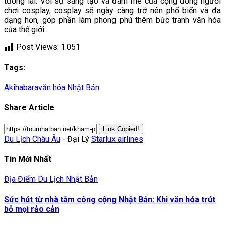
tương lai. Với sự sáng tạo và đam mê của cộng đồng người
chơi cosplay, cosplay sẽ ngày càng trở nên phổ biến và đa
dạng hơn, góp phần làm phong phú thêm bức tranh văn hóa
của thế giới.
Post Views:
1.051
Tags:
Akihabara
văn hóa Nhật Bản
Share Article
Link Copied!
Du Lịch Châu Âu
- Đại Lý
Starlux airlines
Tin Mới Nhất
Địa Điểm Du Lịch Nhật Bản
Sức hút từ nhà tắm công cộng Nhật Bản: Khi văn hóa trút
bỏ mọi rảo cản