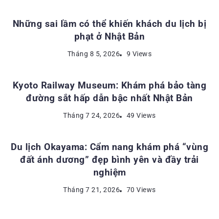
Những sai lầm có thể khiến khách du lịch bị
phạt ở Nhật Bản
ĐỊA ĐIỂM DU LỊCH NHẬT BẢN
Tháng 8 5, 2026
9 Views
Kyoto Railway Museum: Khám phá bảo tàng
đường sắt hấp dẫn bậc nhất Nhật Bản
ĐỊA ĐIỂM DU LỊCH NHẬT BẢN
Tháng 7 24, 2026
49 Views
Du lịch Okayama: Cẩm nang khám phá “vùng
đất ánh dương” đẹp bình yên và đầy trải
nghiệm
Tháng 7 21, 2026
70 Views