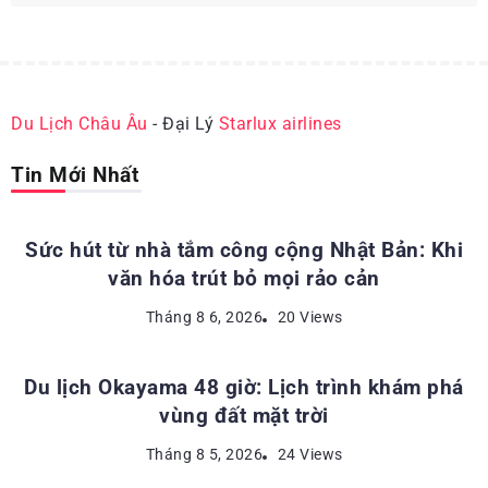
Du Lịch Châu Âu
- Đại Lý
Starlux airlines
Tin Mới Nhất
ĐỊA ĐIỂM DU LỊCH NHẬT BẢN
Sức hút từ nhà tắm công cộng Nhật Bản: Khi
văn hóa trút bỏ mọi rảo cản
ĐỊA ĐIỂM DU LỊCH NHẬT BẢN
Tháng 8 6, 2026
20 Views
Du lịch Okayama 48 giờ: Lịch trình khám phá
vùng đất mặt trời
KINH NGHIỆM DU LỊCH NHẬT BẢN
Tháng 8 5, 2026
24 Views