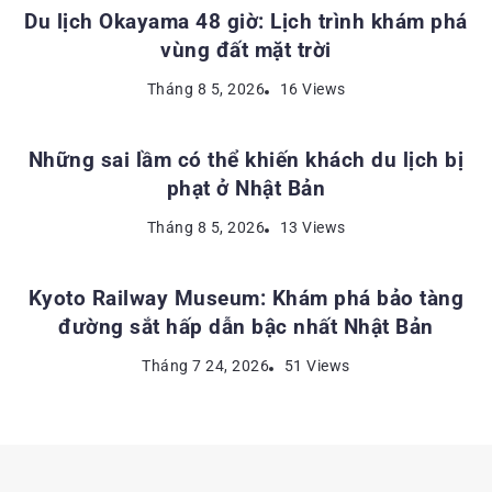
Du lịch Okayama 48 giờ: Lịch trình khám phá
vùng đất mặt trời
KINH NGHIỆM DU LỊCH NHẬT BẢN
Tháng 8 5, 2026
16 Views
Những sai lầm có thể khiến khách du lịch bị
phạt ở Nhật Bản
ĐỊA ĐIỂM DU LỊCH NHẬT BẢN
Tháng 8 5, 2026
13 Views
Kyoto Railway Museum: Khám phá bảo tàng
đường sắt hấp dẫn bậc nhất Nhật Bản
Tháng 7 24, 2026
51 Views