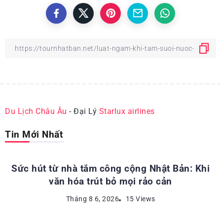
Du Lịch Châu Âu
- Đại Lý
Starlux airlines
Tin Mới Nhất
ĐỊA ĐIỂM DU LỊCH NHẬT BẢN
Sức hút từ nhà tắm công cộng Nhật Bản: Khi
văn hóa trút bỏ mọi rảo cản
ĐỊA ĐIỂM DU LỊCH NHẬT BẢN
Tháng 8 6, 2026
15 Views