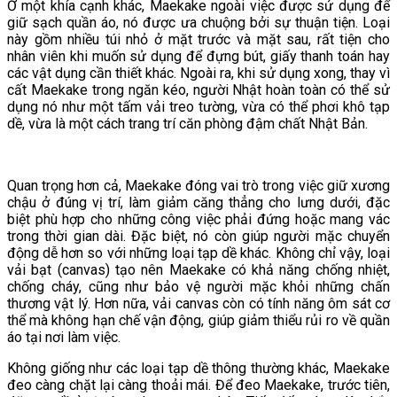
Ở một khía cạnh khác, Maekake ngoài việc được sử dụng để
giữ sạch quần áo, nó được ưa chuộng bởi sự thuận tiện. Loại
này gồm nhiều túi nhỏ ở mặt trước và mặt sau, rất tiện cho
nhân viên khi muốn sử dụng để đựng bút, giấy thanh toán hay
các vật dụng cần thiết khác. Ngoài ra, khi sử dụng xong, thay vì
cất Maekake trong ngăn kéo, người Nhật hoàn toàn có thể sử
dụng nó như một tấm vải treo tường, vừa có thể phơi khô tạp
dề, vừa là một cách trang trí căn phòng đậm chất Nhật Bản.
Quan trọng hơn cả, Maekake đóng vai trò trong việc giữ xương
chậu ở đúng vị trí, làm giảm căng thẳng cho lưng dưới, đặc
biệt phù hợp cho những công việc phải đứng hoặc mang vác
trong thời gian dài. Đặc biệt, nó còn giúp người mặc chuyển
động dễ hơn so với những loại tạp dề khác. Không chỉ vậy, loại
vải bạt (canvas) tạo nên Maekake có khả năng chống nhiệt,
chống cháy, cũng như bảo vệ người mặc khỏi những chấn
thương vật lý. Hơn nữa, vải canvas còn có tính năng ôm sát cơ
thể mà không hạn chế vận động, giúp giảm thiểu rủi ro về quần
áo tại nơi làm việc.
Không giống như các loại tạp dề thông thường khác, Maekake
đeo càng chặt lại càng thoải mái. Để đeo Maekake, trước tiên,