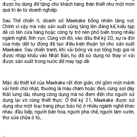
được họ dùng để tặng cho khách hàng thân thiết như một món
quà tri ân từ doanh nghiệp.
Sau Thế chiến II, doanh số Maekake bỗng nhiên tăng vọt.
Chính vì vậy mà việc sản xuất cũng tăng lên đáng kể, kiểu tạp
dề có tên cửa hàng hoặc công ty trở nên phổ biến trong nhiều
ngành nghề, lĩnh vực. Cùng với đó, vào đầu thế kỷ 20, sự ra đời
của máy dệt tự động đã tạo điều kiện thuận lợi cho sản xuất
Maekake. Sau chiến tranh, khi vải bông và sợi tổng hợp giá rẻ
được nhập khẩu vào Nhật Bản, họ đã sử dụng nó thay vì vải
được sản xuất trong nước để may tạp dề.
Mặc dù thiết kế của Maekake rất đơn giản, chỉ gồm một mảnh
vải hình chữ nhật, thường là màu chàm hoặc đen, cùng sợi dây
thắt lưng dài, nhưng công dụng mà nó đem đến cho người sử
dụng lại vô cùng thiết thực. Ở thế kỷ 21, Maekake được sử
dụng như một loại trang phục bảo hộ ở nhiều ngành nghề khác
nhau: đầu bếp, người bán hoa, người pha chế, người làm vườn,
thợ sửa chữa ô tô,…