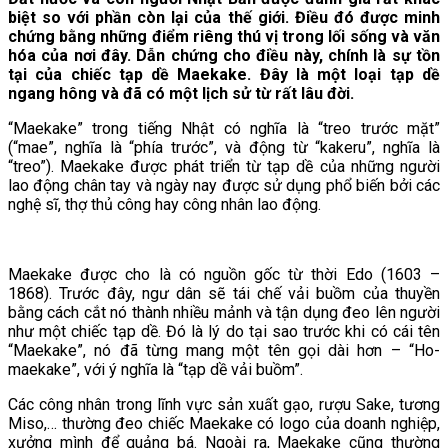
biệt so với phần còn lại của thế giới. Điều đó được minh
chứng bằng những điểm riêng thú vị trong lối sống và văn
hóa của nơi đây. Dẫn chứng cho điều này, chính là sự tồn
tại của chiếc tạp dề Maekake. Đây là một loại tạp dề
ngang hông và đã có một lịch sử từ rất lâu đời.
“Maekake” trong tiếng Nhật có nghĩa là “treo trước mặt”
(“mae”, nghĩa là “phía trước”, và động từ “kakeru”, nghĩa là
“treo”). Maekake được phát triển từ tạp dề của những người
lao động chân tay và ngày nay được sử dụng phổ biến bởi các
nghệ sĩ, thợ thủ công hay công nhân lao động.
Maekake được cho là có nguồn gốc từ thời Edo (1603 –
1868). Trước đây, ngư dân sẽ tái chế vải buồm của thuyền
bằng cách cắt nó thành nhiều mảnh và tận dụng đeo lên người
như một chiếc tạp dề. Đó là lý do tại sao trước khi có cái tên
“Maekake”, nó đã từng mang một tên gọi dài hơn – “Ho-
maekake”, với ý nghĩa là “tạp dề vải buồm”.
Các công nhân trong lĩnh vực sản xuất gạo, rượu Sake, tương
Miso,… thường đeo chiếc Maekake có logo của doanh nghiệp,
xưởng mình để quảng bá. Ngoài ra, Maekake cũng thường