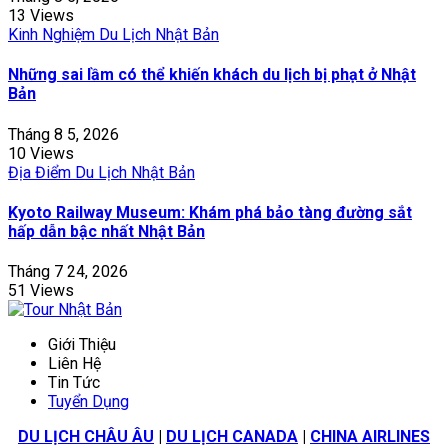
13 Views
Kinh Nghiệm Du Lịch Nhật Bản
Những sai lầm có thể khiến khách du lịch bị phạt ở Nhật
Bản
Tháng 8 5, 2026
10 Views
Địa Điểm Du Lịch Nhật Bản
Kyoto Railway Museum: Khám phá bảo tàng đường sắt
hấp dẫn bậc nhất Nhật Bản
Tháng 7 24, 2026
51 Views
Giới Thiệu
Liên Hệ
Tin Tức
Tuyển Dụng
DU LỊCH CHÂU ÂU
|
DU LỊCH CANADA
|
CHINA AIRLINES