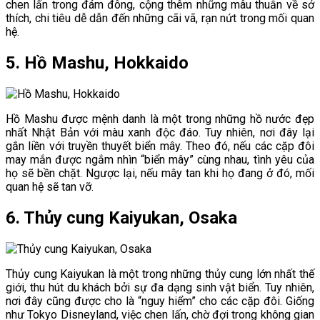
chen lấn trong đám đông, cộng thêm những mâu thuẫn về sở
thích, chi tiêu dễ dẫn đến những cãi vã, rạn nứt trong mối quan
hệ.
5. Hồ Mashu, Hokkaido
Hồ Mashu được mệnh danh là một trong những hồ nước đẹp
nhất Nhật Bản với màu xanh độc đáo. Tuy nhiên, nơi đây lại
gắn liền với truyền thuyết biển mây. Theo đó, nếu các cặp đôi
may mắn được ngắm nhìn “biển mây” cùng nhau, tình yêu của
họ sẽ bền chặt. Ngược lại, nếu mây tan khi họ đang ở đó, mối
quan hệ sẽ tan vỡ.
6. Thủy cung Kaiyukan, Osaka
Thủy cung Kaiyukan là một trong những thủy cung lớn nhất thế
giới, thu hút du khách bởi sự đa dạng sinh vật biển. Tuy nhiên,
nơi đây cũng được cho là “nguy hiểm” cho các cặp đôi. Giống
như Tokyo Disneyland, việc chen lấn, chờ đợi trong không gian