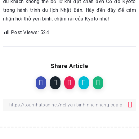
du khách không thể bỏ lỡ khi đặt chân đến Cố đô Kyoto
trong hành trình du lịch Nhật Bản. Hãy đến đây để cảm
nhận hơi thở yên bình, chậm rãi của Kyoto nhé!
Post Views:
524
Share Article