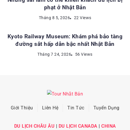
phạt ở Nhật Bản
ĐỊA ĐIỂM DU LỊCH NHẬT BẢN
Tháng 8 5, 2026
22 Views
Kyoto Railway Museum: Khám phá bảo tàng
đường sắt hấp dẫn bậc nhất Nhật Bản
Tháng 7 24, 2026
56 Views
Giới Thiệu
Liên Hệ
Tin Tức
Tuyển Dụng
DU LỊCH CHÂU ÂU
|
DU LỊCH CANADA
|
CHINA