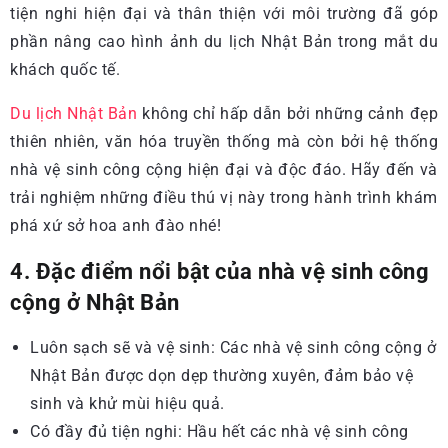
tiện nghi hiện đại và thân thiện với môi trường đã góp
phần nâng cao hình ảnh du lịch Nhật Bản trong mắt du
khách quốc tế.
Du lịch Nhật Bản
không chỉ hấp dẫn bởi những cảnh đẹp
thiên nhiên, văn hóa truyền thống mà còn bởi hệ thống
nhà vệ sinh công cộng hiện đại và độc đáo. Hãy đến và
trải nghiệm những điều thú vị này trong hành trình khám
phá xứ sở hoa anh đào nhé!
4. Đặc điểm nổi bật của nhà vệ sinh công
cộng ở Nhật Bản
Luôn sạch sẽ và vệ sinh: Các nhà vệ sinh công cộng ở
Nhật Bản được dọn dẹp thường xuyên, đảm bảo vệ
sinh và khử mùi hiệu quả.
Có đầy đủ tiện nghi: Hầu hết các nhà vệ sinh công