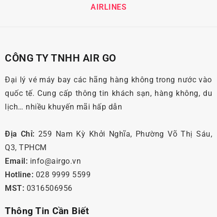
AIRLINES
CÔNG TY TNHH AIR GO
Đại lý vé máy bay các hãng hàng không trong nước vào
quốc tế. Cung cấp thông tin khách sạn, hàng không, du
lịch… nhiều khuyến mãi hấp dẫn
Địa Chỉ:
259 Nam Kỳ Khởi Nghĩa, Phường Võ Thị Sáu,
Q3, TPHCM
Email:
info@airgo.vn
Hotline:
028 9999 5599
MST:
0316506956
Thông Tin Cần Biết