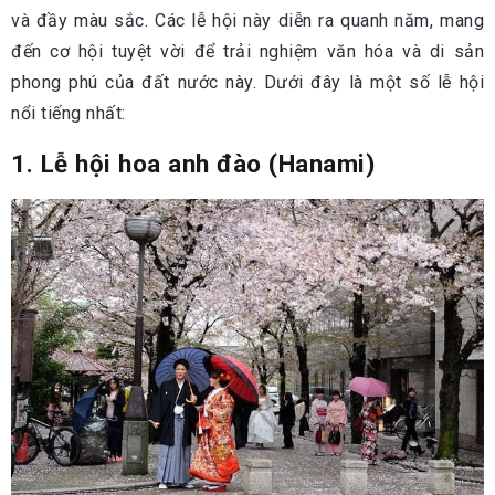
và đầy màu sắc. Các lễ hội này diễn ra quanh năm, mang
đến cơ hội tuyệt vời để trải nghiệm văn hóa và di sản
phong phú của đất nước này. Dưới đây là một số lễ hội
nổi tiếng nhất:
1. Lễ hội hoa anh đào (Hanami)