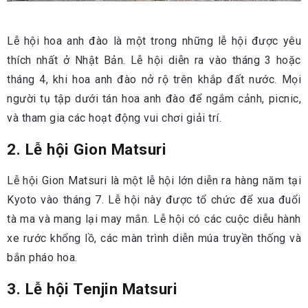
Lễ hội hoa anh đào là một trong những lễ hội được yêu
thích nhất ở Nhật Bản. Lễ hội diễn ra vào tháng 3 hoặc
tháng 4, khi hoa anh đào nở rộ trên khắp đất nước. Mọi
người tụ tập dưới tán hoa anh đào để ngắm cảnh, picnic,
và tham gia các hoạt động vui chơi giải trí.
2. Lễ hội Gion Matsuri
Lễ hội Gion Matsuri là một lễ hội lớn diễn ra hàng năm tại
Kyoto vào tháng 7. Lễ hội này được tổ chức để xua đuổi
tà ma và mang lại may mắn. Lễ hội có các cuộc diễu hành
xe rước khổng lồ, các màn trình diễn múa truyền thống và
bắn pháo hoa.
3. Lễ hội Tenjin Matsuri