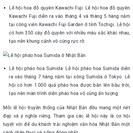
Lễ hội hoa đỗ quyên Kawachi Fuji: Lễ hội hoa đỗ quyên
Kawachi Fuji diễn ra vào tháng 4 và tháng 5 hàng năm
tại công viên Kawachi Fuji Garden ở tỉnh Tochigi. Lễ hội
có hơn 350 cây đỗ quyên với nhiều màu sắc khác nhau,
tạo nên khung cảnh vô cùng rực rỡ.
Lễ hội pháo hoa Sumida: Lễ hội pháo hoa Sumida diễn
ra vào tháng 7 hàng năm tại sông Sumida ở Tokyo. Lễ
hội có hơn 1.000 quả pháo hoa được bắn lên bầu trời,
tạo nên màn trình diễn pháo hoa vô cùng ấn tượng.
Mỗi lễ hội truyền thống của Nhật Bản đều mang một nét
đẹp và ý nghĩa riêng. Tham gia các lễ hội này là cơ hội
tuyệt vời để du khách trải nghiệm văn hóa Nhật Bản một
cách chân thực và sống động nhất.