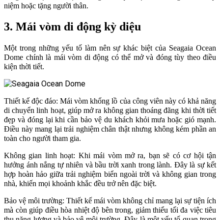
niệm hoặc tặng người thân.
3. Mái vòm di động kỳ diệu
Một trong những yếu tố làm nên sự khác biệt của Seagaia Ocean
Dome chính là mái vòm di động có thể mở và đóng tùy theo điều
kiện thời tiết.
Thiết kế độc đáo: Mái vòm khổng lồ của công viên này có khả năng
di chuyển linh hoạt, giúp mở ra không gian thoáng đãng khi thời tiết
đẹp và đóng lại khi cần bảo vệ du khách khỏi mưa hoặc gió mạnh.
Điều này mang lại trải nghiệm chân thật nhưng không kém phần an
toàn cho người tham gia.
Không gian linh hoạt: Khi mái vòm mở ra, bạn sẽ có cơ hội tận
hưởng ánh nắng tự nhiên và bầu trời xanh trong lành. Đây là sự kết
hợp hoàn hảo giữa trải nghiệm biển ngoài trời và không gian trong
nhà, khiến mọi khoảnh khắc đều trở nên đặc biệt.
Bảo vệ môi trường: Thiết kế mái vòm không chỉ mang lại sự tiện ích
mà còn giúp điều hòa nhiệt độ bên trong, giảm thiểu tối đa việc tiêu
thụ năng lượng và bảo vệ môi trường. Đây là một yếu tố quan trọng