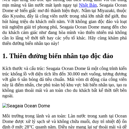
mịn màng và làn nước mát lạnh ngay tại
Nhật Bản
, Seagaia Ocean
Dome sẽ biến giấc mơ đó thành hiện thực. Nằm tại Miyazaki, thuộc
đảo Kyushu, đây là công viên nước trong nhà lớn nhất thế giới, thu
hút hàng triệu du khách mỗi năm. Với không gian độc đáo và loạt
trải nghiệm giải trí phong phú, Seagaia Ocean Dome mang đến cho
du khách cảm giác như đang hòa mình vào thiên nhiên mà không
cần lo lắng về thời tiết hay các yếu tố khác. Hãy cùng khám phá
thiên đường biển nhân tạo này!
1. Thiên đường biển nhân tạo độc đáo
Kích thước và cấu trúc: Seagaia Ocean Dome là một công trình kiến
trúc khổng lồ với diện tích lên đến 30.000 mét vuông, tương đương
với gần 6 sân bóng đá tiêu chuẩn. Mái vòm di động của công viên
này là điểm nhấn, che phủ toàn bộ khu vực bãi biển nhân tạo, tạo ra
không gian thoải mái và an toàn cho du khách bất kể thời tiết bên
ngoài.
Môi trường trong lành và an toàn: Làn nước trong xanh tại Ocean
Dome được xử lý sạch sẽ và không chứa muối, duy trì nhiệt độ ổn
định ở mức 28°C quanh năm. Điều này mang lại sự thoải mái và dễ