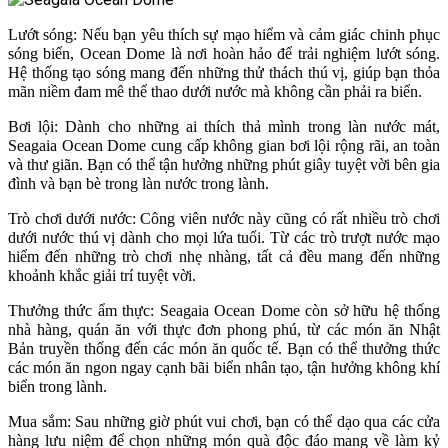
Lướt sóng: Nếu bạn yêu thích sự mạo hiểm và cảm giác chinh phục
sóng biển, Ocean Dome là nơi hoàn hảo để trải nghiệm lướt sóng.
Hệ thống tạo sóng mang đến những thử thách thú vị, giúp bạn thỏa
mãn niềm đam mê thể thao dưới nước mà không cần phải ra biển.
Bơi lội: Dành cho những ai thích thả mình trong làn nước mát,
Seagaia Ocean Dome cung cấp không gian bơi lội rộng rãi, an toàn
và thư giãn. Bạn có thể tận hưởng những phút giây tuyệt vời bên gia
đình và bạn bè trong làn nước trong lành.
Trò chơi dưới nước: Công viên nước này cũng có rất nhiều trò chơi
dưới nước thú vị dành cho mọi lứa tuổi. Từ các trò trượt nước mạo
hiểm đến những trò chơi nhẹ nhàng, tất cả đều mang đến những
khoảnh khắc giải trí tuyệt vời.
Thưởng thức ẩm thực: Seagaia Ocean Dome còn sở hữu hệ thống
nhà hàng, quán ăn với thực đơn phong phú, từ các món ăn Nhật
Bản truyền thống đến các món ăn quốc tế. Bạn có thể thưởng thức
các món ăn ngon ngay cạnh bãi biển nhân tạo, tận hưởng không khí
biển trong lành.
Mua sắm: Sau những giờ phút vui chơi, bạn có thể dạo qua các cửa
hàng lưu niệm để chọn những món quà độc đáo mang về làm kỷ