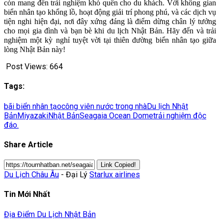
còn mang đến trải nghiệm khó quên cho du khách. Với không gian
biển nhân tạo khổng lồ, hoạt động giải trí phong phú, và các dịch vụ
tiện nghi hiện đại, nơi đây xứng đáng là điểm dừng chân lý tưởng
cho mọi gia đình và bạn bè khi du lịch Nhật Bản. Hãy đến và trải
nghiệm một kỳ nghỉ tuyệt vời tại thiên đường biển nhân tạo giữa
lòng Nhật Bản này!
Post Views:
664
Tags:
bãi biển nhân tạo
công viên nước trong nhà
Du lịch Nhật
Bản
Miyazaki
Nhật Bản
Seagaia Ocean Dome
trải nghiệm độc
đáo.
Share Article
Link Copied!
Du Lịch Châu Âu
- Đại Lý
Starlux airlines
Tin Mới Nhất
Địa Điểm Du Lịch Nhật Bản