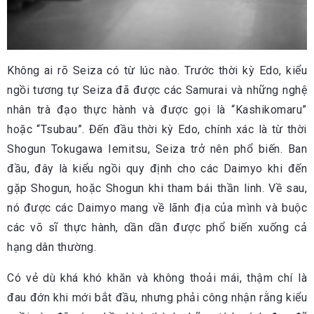
Không ai rõ Seiza có từ lúc nào. Trước thời kỳ Edo, kiểu
ngồi tương tự Seiza đã được các Samurai và những nghệ
nhân trà đạo thực hành và được gọi là “Kashikomaru”
hoặc “Tsubau”. Đến đầu thời kỳ Edo, chính xác là từ thời
Shogun Tokugawa Iemitsu, Seiza trở nên phổ biến. Ban
đầu, đây là kiểu ngồi quy định cho các Daimyo khi đến
gặp Shogun, hoặc Shogun khi tham bái thần linh. Về sau,
nó được các Daimyo mang về lãnh địa của mình và buộc
các võ sĩ thực hành, dần dần được phổ biến xuống cả
hạng dân thường.
Có vẻ dù khá khó khăn và không thoải mái, thậm chí là
đau đớn khi mới bắt đầu, nhưng phải công nhận rằng kiểu