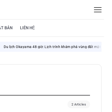
ẬT BẢN
LIÊN HỆ
u lịch Okayama 48 giờ: Lịch trình khám phá vùng đất mặt trời
A
2 Articles