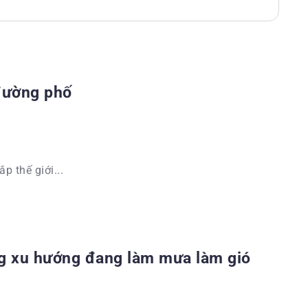
 đường phố
p thế giới...
g xu hướng đang làm mưa làm gió