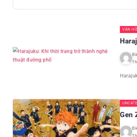
VĂN HÓ
Haraj
Bi
Th
Harajuk
UNCATE
Gen 
Bi
Th