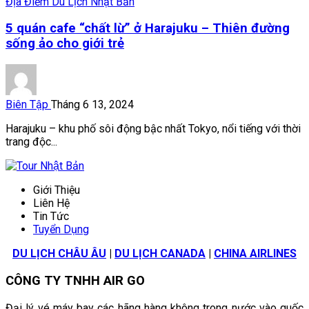
Địa Điểm Du Lịch Nhật Bản
5 quán cafe “chất lừ” ở Harajuku – Thiên đường
sống ảo cho giới trẻ
Biên Tập
Tháng 6 13, 2024
Harajuku – khu phố sôi động bậc nhất Tokyo, nổi tiếng với thời
trang độc...
Giới Thiệu
Liên Hệ
Tin Tức
Tuyển Dụng
DU LỊCH CHÂU ÂU
|
DU LỊCH CANADA
|
CHINA AIRLINES
CÔNG TY TNHH AIR GO
Đại lý vé máy bay các hãng hàng không trong nước vào quốc