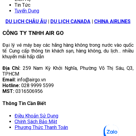
Tin Tức
Tuyển Dụng
DU LỊCH CHÂU ÂU
|
DU LỊCH CANADA
|
CHINA AIRLINES
CÔNG TY TNHH AIR GO
Đại lý vé máy bay các hãng hàng không trong nước vào quốc
tế. Cung cấp thông tin khách sạn, hàng không, du lịch… nhiều
khuyến mãi hấp dẫn
Địa Chỉ:
259 Nam Kỳ Khởi Nghĩa, Phường Võ Thị Sáu, Q3,
TPHCM
Email:
info@airgo.vn
Hotline:
028 9999 5599
MST:
0316506956
Thông Tin Cần Biết
Điều Khoản Sử Dụng
Chính Sách Bảo Mật
Phương Thức Thanh Toán