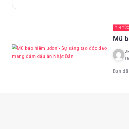
TIN TỨ
Mũ b
Bi
Th
Bạn đã 