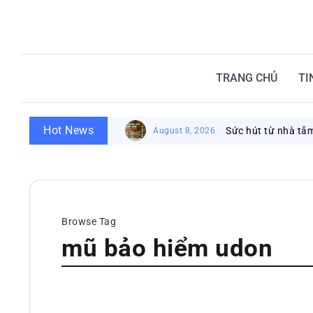
TRANG CHỦ
TI
Hot News
Sức hút từ nhà tắm cô
August 8, 2026
Browse Tag
mũ bảo hiểm udon