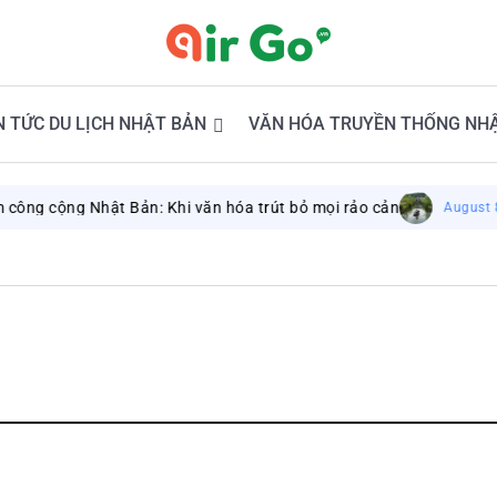
N TỨC DU LỊCH NHẬT BẢN
VĂN HÓA TRUYỀN THỐNG NH
ng cộng Nhật Bản: Khi văn hóa trút bỏ mọi rảo cản
August 8, 2