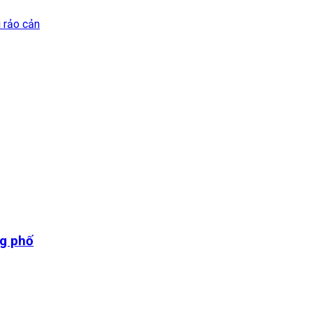
i rảo cản
ng phố