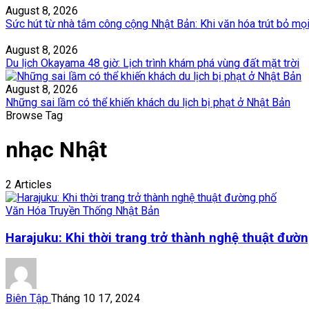
August 8, 2026
Sức hút từ nhà tắm công cộng Nhật Bản: Khi văn hóa trút bỏ mọ
August 8, 2026
Du lịch Okayama 48 giờ: Lịch trình khám phá vùng đất mặt trời
August 8, 2026
Những sai lầm có thể khiến khách du lịch bị phạt ở Nhật Bản
Browse Tag
nhạc Nhật
2 Articles
Văn Hóa Truyền Thống Nhật Bản
Harajuku: Khi thời trang trở thành nghệ thuật đườ
Biên Tập
Tháng 10 17, 2024